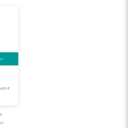
НУ
400
₽
я
от