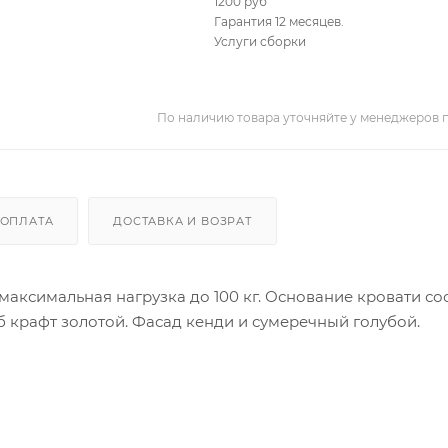
1200 руб
Гарантия 12 месяцев.
Услуги сборки
По наличию товара уточняйте у менеджеров 
ОПЛАТА
ДОСТАВКА И ВОЗРАТ
максимальная нагрузка до 100 кг. Основание кровати со
уб крафт золотой. Фасад кенди и сумеречный голубой.
орые расположены друг за другом по длине кровати. Ме
м. Длина ящиков 936 мм. глубина 138 мм. Фасады ящи
чки. Длина выемки 390 мм.