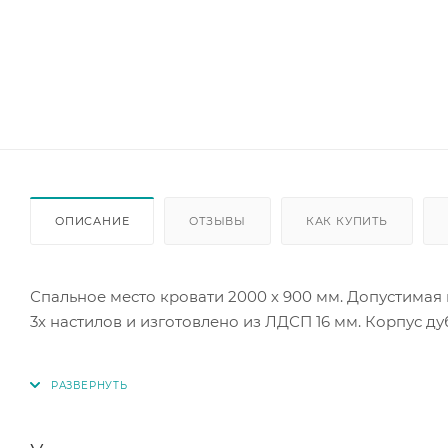
ОПИСАНИЕ
ОТЗЫВЫ
КАК КУПИТЬ
Спальное место кровати 2000 х 900 мм. Допустимая 
3х настилов и изготовлено из ЛДСП 16 мм. Корпус д
Кровать-тахта имеет два вместительных ящика, кот
выдвижения ящиков шариковые направляющие 450 м
имеют фрезерованные выемки, которые заменяют ру