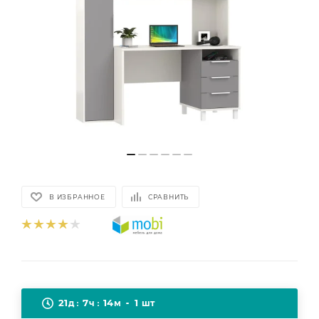
В ИЗБРАННОЕ
СРАВНИТЬ
21
7
14
1
д
ч
м
шт