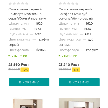
Стол компьютерный
Стол компьютерный
Комфорт 12.95 тёмно-
Комфорт 12.95 дуб
серый/белый премиум
сонома/тёмно-серый
Ширина, мм
—
1620
Ширина, мм
—
1620
Высота, мм
—
1800
Высота, мм
—
1800
Глубина, мм
—
602
Глубина, мм
—
603
Цвет корпуса
—
графит
Цвет корпуса
—
дуб
серый
сонома
Цвет фасада
—
белый
Цвет фасада
—
графит
в наличии
в наличии
25 890
₽
/шт
23 240
₽
/шт
31 200
₽
28 000
₽
-
17
%
-
17
%
В КОРЗИНУ
В КОРЗИНУ