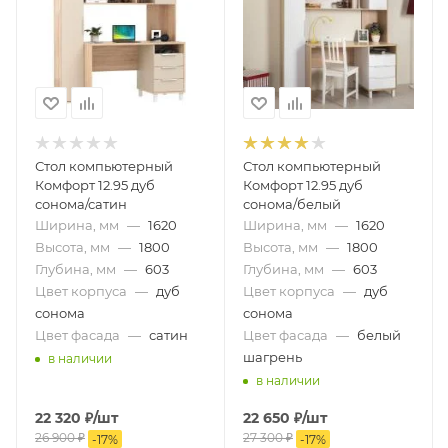
Стол компьютерный
Стол компьютерный
Комфорт 12.95 дуб
Комфорт 12.95 дуб
сонома/сатин
сонома/белый
Ширина, мм
—
1620
Ширина, мм
—
1620
Высота, мм
—
1800
Высота, мм
—
1800
Глубина, мм
—
603
Глубина, мм
—
603
Цвет корпуса
—
дуб
Цвет корпуса
—
дуб
сонома
сонома
Цвет фасада
—
сатин
Цвет фасада
—
белый
шагрень
в наличии
в наличии
22 320
₽
/шт
22 650
₽
/шт
26 900
₽
27 300
₽
-
17
%
-
17
%