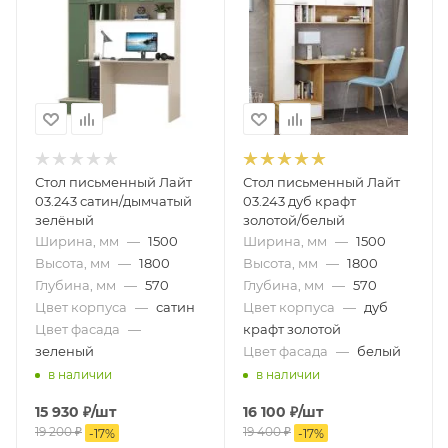
Стол письменный Лайт
Стол письменный Лайт
03.243 сатин/дымчатый
03.243 дуб крафт
зелёный
золотой/белый
Ширина, мм
—
1500
Ширина, мм
—
1500
Высота, мм
—
1800
Высота, мм
—
1800
Глубина, мм
—
570
Глубина, мм
—
570
Цвет корпуса
—
сатин
Цвет корпуса
—
дуб
Цвет фасада
—
крафт золотой
зеленый
Цвет фасада
—
белый
в наличии
в наличии
15 930
₽
/шт
16 100
₽
/шт
19 200
₽
19 400
₽
-
17
%
-
17
%