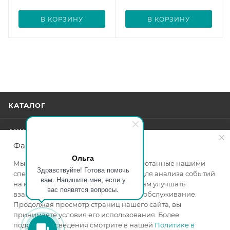
В КОРЗИНУ
В КОРЗИНУ
КАТАЛОГ
АКЦИИ
Файлы cookie
Ольга
УСЛУГИ
Мы используем файлы cookie, разработанные нашими
Здравствуйте! Готова помочь
специалистами и третьими лицами, для анализа событий
вам. Напишите мне, если у
на нашем веб-сайте, что позволяет нам улучшать
БРЕНДЫ
вас появятся вопросы.
взаимодействие с пользователями и обслуживание.
Продолжая просмотр страниц нашего сайта, вы
КОМПАНИЯ
принимаете условия его использования. Более
подробные сведения смотрите в нашей
Политике в