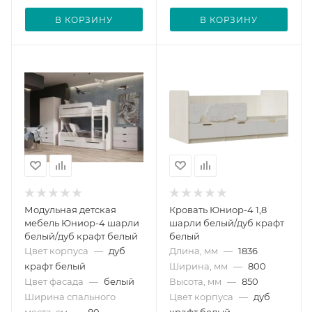
В КОРЗИНУ
В КОРЗИНУ
Модульная детская
Кровать Юниор-4 1,8
мебель Юниор-4 шарли
шарли белый/дуб крафт
белый/дуб крафт белый
белый
Цвет корпуса
—
дуб
Длина, мм
—
1836
крафт белый
Ширина, мм
—
800
Цвет фасада
—
белый
Высота, мм
—
850
Ширина спального
Цвет корпуса
—
дуб
места, см
—
80
крафт белый