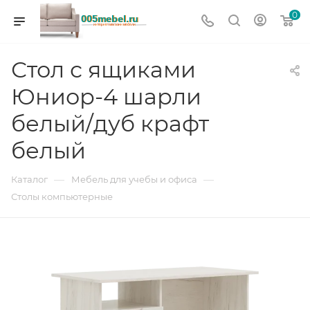
0
Стол с ящиками
Юниор-4 шарли
белый/дуб крафт
белый
—
—
Каталог
Мебель для учебы и офиса
Столы компьютерные