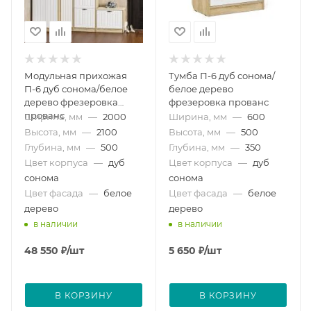
Модульная прихожая
Тумба П-6 дуб сонома/
П-6 дуб сонома/белое
белое дерево
дерево фрезеровка
фрезеровка прованс
прованс
Ширина, мм
—
2000
Ширина, мм
—
600
Высота, мм
—
2100
Высота, мм
—
500
Глубина, мм
—
500
Глубина, мм
—
350
Цвет корпуса
—
дуб
Цвет корпуса
—
дуб
сонома
сонома
Цвет фасада
—
белое
Цвет фасада
—
белое
дерево
дерево
в наличии
в наличии
48 550
₽
/шт
5 650
₽
/шт
В КОРЗИНУ
В КОРЗИНУ