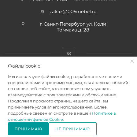
zakaz@005mebel.ru
г. Санкт-Петербург, ул. Коли
Томчака д. 28
Файлы cookie
Мы используем файлы cookie, разработанные нашими
специалистами и третьими лицами, для анализа событий
на нашем веб-сайте, что позволяет нам улучшать
Интернет магазин мебели в Санкт-Петербурге © 2000-2026
взаимодействие с пользователями и обслуживание.
г.
Продолжая просмотр страниц нашего сайта, вы
принимаете условия его использования. Более
подробные сведения смотрите в нашей
Политике в
отношении файлов Cookie
.
ПРИНИМАЮ
НЕ ПРИНИМАЮ
В КОРЗИНУ