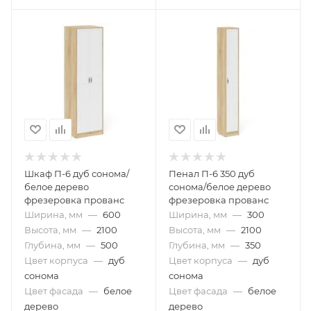
Шкаф П-6 дуб сонома/
Пенал П-6 350 дуб
белое дерево
сонома/белое дерево
фрезеровка прованс
фрезеровка прованс
Ширина, мм
—
600
Ширина, мм
—
300
Высота, мм
—
2100
Высота, мм
—
2100
Глубина, мм
—
500
Глубина, мм
—
350
Цвет корпуса
—
дуб
Цвет корпуса
—
дуб
сонома
сонома
Цвет фасада
—
белое
Цвет фасада
—
белое
дерево
дерево