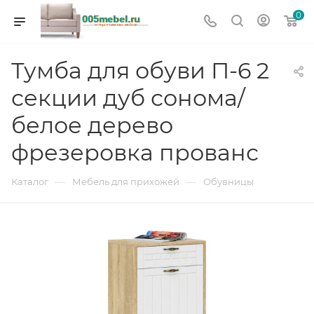
0
Тумба для обуви П-6 2
секции дуб сонома/
белое дерево
фрезеровка прованс
—
—
Каталог
Мебель для прихожей
Обувницы