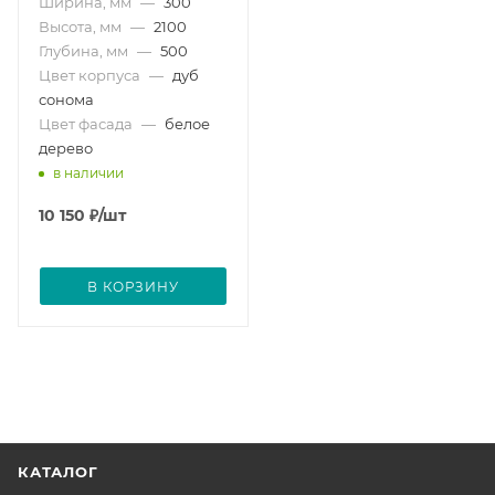
Ширина, мм
—
300
Высота, мм
—
2100
Глубина, мм
—
500
Цвет корпуса
—
дуб
сонома
Цвет фасада
—
белое
дерево
в наличии
10 150
₽
/шт
В КОРЗИНУ
КАТАЛОГ