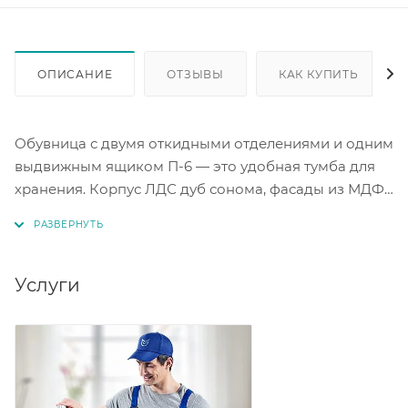
ОПИСАНИЕ
ОТЗЫВЫ
КАК КУПИТЬ
Обувница с двумя откидными отделениями и одним
выдвижным ящиком П-6 — это удобная тумба для
хранения. Корпус ЛДС дуб сонома, фасады из МДФ
белое дерево с фрезеровкой прованс. Размеры
обувницы составляют ШхГхВ — 50х35х108,3 см.
Обувница П-6 станет практичным и стильным
решением для хранения обуви в вашем доме.
Услуги