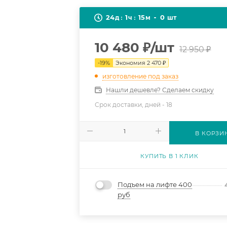
24
1
15
0
д
ч
м
шт
10 480
₽
/шт
12 950
₽
-
19
%
Экономия
2 470
₽
изготовление под заказ
Нашли дешевле? Сделаем скидку
Срок доставки, дней -
18
В КОРЗИ
КУПИТЬ В 1 КЛИК
Подъем на лифте 400
руб