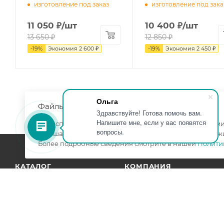
изготовление под заказ
изготовление под зака
11 050
₽
/шт
10 400
₽
/шт
13 650
₽
12 850
₽
-
19
%
Экономия
2 600
₽
-
19
%
Экономия
2 450
₽
Ольга
Файлы cookie
Здравствуйте! Готова помочь вам.
Напишите мне, если у вас появятся
Мы используем файлы cookie, разработанные нашими 
вопросы.
улучшать взаимодействие с пользователями и обслуж
Более подробные сведения смотрите в нашей
Полити
КАТАЛОГ
КОМПАНИЯ
АКЦИИ
УСЛУГИ