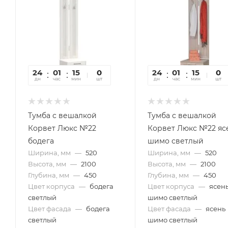
24
01
15
51
0
24
01
15
51
0
дн
час
мин
сек
шт
дн
час
мин
сек
шт
Тумба с вешалкой
Тумба с вешалкой
Корвет Люкс №22
Корвет Люкс №22 яс
бодега
шимо светлый
Ширина, мм
—
520
Ширина, мм
—
520
Высота, мм
—
2100
Высота, мм
—
2100
Глубина, мм
—
450
Глубина, мм
—
450
Цвет корпуса
—
бодега
Цвет корпуса
—
ясен
светлый
шимо светлый
Цвет фасада
—
бодега
Цвет фасада
—
ясень
светлый
шимо светлый