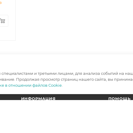
з
специалистами и третьими лицами, для анализа событий на наше
ивание. Продолжая просмотр страниц нашего сайта, вы принимае
ке в отношении файлов Cookie
.
ИНФОРМАЦИЯ
ПОМОЩЬ
Условия оплаты
Вопрос-отв
Условия доставки
Гарантия на товар