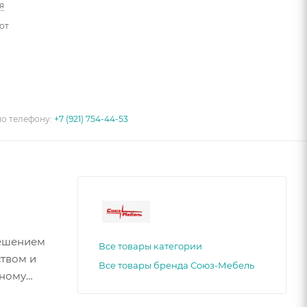
я
от
по телефону:
+7 (921) 754-44-53
решением
Все товары категории
ством и
Все товары бренда Союз-Мебель
чному
ок и уют