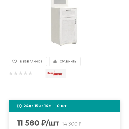
В ИЗБРАННОЕ
СРАВНИТЬ
24
15
14
0
д
ч
м
шт
11 580
₽
/шт
14 300
₽