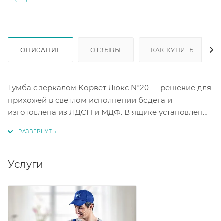
ОПИСАНИЕ
ОТЗЫВЫ
КАК КУПИТЬ
Тумба с зеркалом Корвет Люкс №20 — решение для
прихожей в светлом исполнении бодега и
изготовлена из ЛДСП и МДФ. В ящике установлены
полновыкатные направляющие, что обеспечивает
удобный доступ. Зеркала защищены плёнкой, а
фасады украшены 3D-панелями. Тумба станет
практичным и стильным дополнением вашего
Услуги
интерьера.