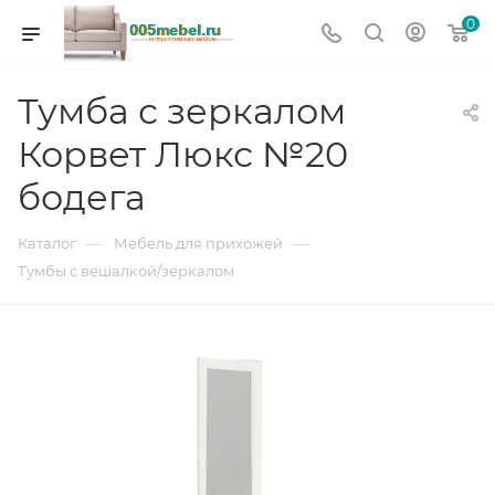
0
Тумба с зеркалом
Корвет Люкс №20
бодега
—
—
Каталог
Мебель для прихожей
Тумбы с вешалкой/зеркалом