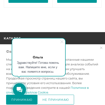
КАТАЛОГ
АКЦИИ
Файлы cookie
Ольга
Мы используем файлы cookie, разработанные нашими
Здравствуйте! Готова помочь
УСЛУГИ
специалистами и третьими лицами, для анализа событий
вам. Напишите мне, если у
на нашем веб-сайте, что позволяет нам улучшать
вас появятся вопросы.
взаимодействие с пользователями и обслуживание.
БРЕНДЫ
Продолжая просмотр страниц нашего сайта, вы
принимаете условия его использования. Более
КОМПАНИЯ
подробные сведения смотрите в нашей
Политике в
отношении файлов Cookie
.
ИНФОРМАЦИЯ
ПРИНИМАЮ
НЕ ПРИНИМАЮ
В КОРЗИНУ