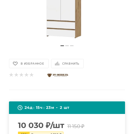
В ИЗБРАННОЕ
СРАВНИТЬ
24
15
23
2
д
ч
м
шт
10 030
₽
/шт
11 150
₽