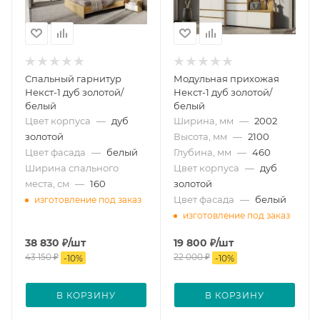
Спальный гарнитур
Модульная прихожая
Некст-1 дуб золотой/
Некст-1 дуб золотой/
белый
белый
Цвет корпуса
—
дуб
Ширина, мм
—
2002
золотой
Высота, мм
—
2100
Цвет фасада
—
белый
Глубина, мм
—
460
Ширина спального
Цвет корпуса
—
дуб
места, см
—
160
золотой
Цвет фасада
—
белый
изготовление под заказ
изготовление под заказ
38 830
₽
/шт
19 800
₽
/шт
43 150
₽
22 000
₽
-
10
%
-
10
%
В КОРЗИНУ
В КОРЗИНУ