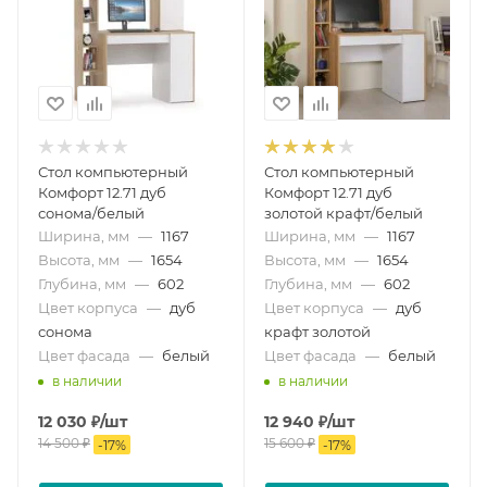
Стол компьютерный
Стол компьютерный
Комфорт 12.71 дуб
Комфорт 12.71 дуб
сонома/белый
золотой крафт/белый
Ширина, мм
—
1167
Ширина, мм
—
1167
Высота, мм
—
1654
Высота, мм
—
1654
Глубина, мм
—
602
Глубина, мм
—
602
Цвет корпуса
—
дуб
Цвет корпуса
—
дуб
сонома
крафт золотой
Цвет фасада
—
белый
Цвет фасада
—
белый
в наличии
в наличии
12 030
₽
/шт
12 940
₽
/шт
14 500
₽
15 600
₽
-
17
%
-
17
%