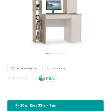
В ИЗБРАННОЕ
СРАВНИТЬ
20
12
33
1
д
ч
м
шт