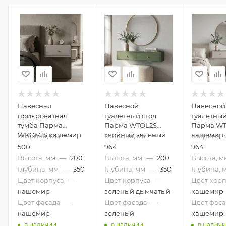
Навесная
Навесной
Навесной
прикроватная
туалетный стол
туалетный
тумба Парма
Парма WTOL2S
Парма W
WKOM1S кашемир
хвойный зеленый
кашемир
Ширина, мм
—
Ширина, мм
—
Ширина, 
500
964
964
Высота, мм
—
200
Высота, мм
—
200
Высота, м
Глубина, мм
—
350
Глубина, мм
—
350
Глубина, 
Цвет корпуса
—
Цвет корпуса
—
Цвет корп
кашемир
зеленый дымчатый
кашемир
Цвет фасада
—
Цвет фасада
—
Цвет фас
кашемир
зеленый
кашемир
в наличии
в наличии
в налич