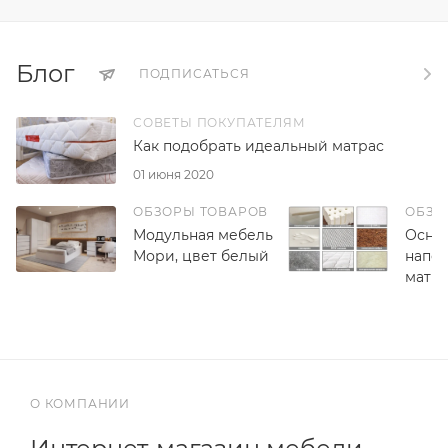
Блог
ПОДПИСАТЬСЯ
СОВЕТЫ ПОКУПАТЕЛЯМ
Как подобрать идеальный матрас
01 июня 2020
ОБЗОРЫ ТОВАРОВ
ОБЗО
Модульная мебель
Осно
Мори, цвет белый
напо
матр
О КОМПАНИИ