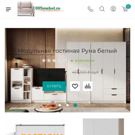
0
Модульная гостиная Руна белый
в наличии
36 180
₽
/шт
40 200
₽
/шт
КУПИТЬ
ПО САНКТ-