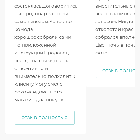
состоялась.Договорились
вместительные ящ
быстро,товар забрали
всего в комплекте
самовывозом.Качество
запасом. Нигде н
комода
отколотой краски
хорошее,собрали сами
собрался вполне 
по приложенной
Цвет точь-в-точь 
инструкции.Продавец
фото
всегда на связи,очень
оперативно и
ОТЗЫВ ПОЛНОС
внимательно подходит к
клиенту.Могу смело
рекомендовать этот
магазин для покупк...
ОТЗЫВ ПОЛНОСТЬЮ