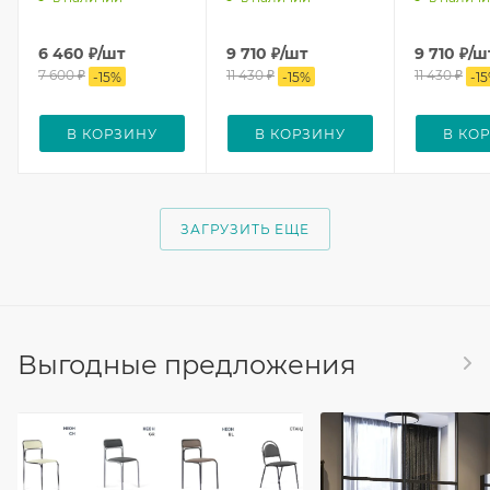
6 460
₽
/шт
9 710
₽
/шт
9 710
₽
/ш
7 600
₽
11 430
₽
11 430
₽
-
15
%
-
15
%
-
15
В КОРЗИНУ
В КОРЗИНУ
В КО
ЗАГРУЗИТЬ ЕЩЕ
Выгодные предложения