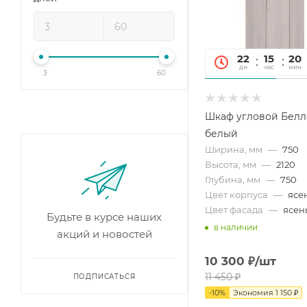
22
15
20
дн
час
мин
3
60
Шкаф угловой Белл
белый
Ширина, мм
—
750
Высота, мм
—
2120
Глубина, мм
—
750
Цвет корпуса
—
ясе
Цвет фасада
—
ясен
Будьте в курсе наших
в наличии
акций и новостей
10 300
₽
/шт
11 450
₽
ПОДПИСАТЬСЯ
-
10
%
Экономия
1 150
₽