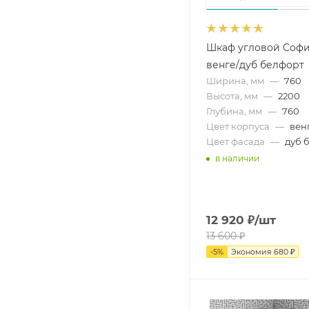
Шкаф угловой Соф
венге/дуб белфорт
Ширина, мм
—
760
Высота, мм
—
2200
Глубина, мм
—
760
Цвет корпуса
—
вен
Цвет фасада
—
дуб 
в наличии
12 920
₽
/шт
13 600
₽
-
5
%
Экономия
680
₽