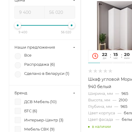
Цена
9 400
56 020
Наши предложения
22
15
20
Все
дн
час
мин
Распродажа (
6
)
Сделано в Беларуси (
1
)
Шкаф угловой Мор
940 белый
Бренд
Ширина, мм
—
965
Высота, мм
—
2100
ДСВ Мебель (
10
)
Глубина, мм
—
965
БТС (
6
)
Цвет корпуса
—
бел
Цвет фасада
—
бел
Интерьер-Центр (
3
)
в наличии
Мебель СВК (
9
)