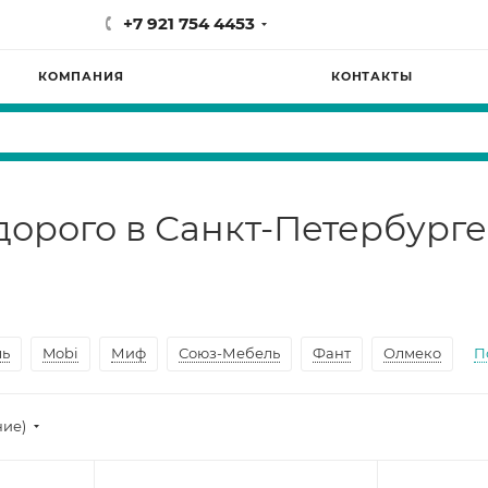
+7 921 754 4453
КОМПАНИЯ
КОНТАКТЫ
дорого в Санкт-Петербурге
ль
Mobi
Миф
Союз-Мебель
Фант
Олмеко
П
ние)