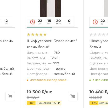
12
2
22
15
20
12
0
22
сек
шт
дн
час
мин
сек
шт
дн
а ясень
Шкаф угловой Белла венге/
Шкаф угл
ясень белый
белый
Ширина, мм
—
750
Ширина, м
Высота, мм
—
2120
Высота, мм
Глубина, мм
—
750
Глубина, м
нь белый
Цвет корпуса
—
венге
Цвет корпу
ь белый
Цвет фасада
—
ясень белый
Цвет фасад
изготовление под заказ
в наличии
10 300
₽
/шт
10 480
₽
11 450
₽
11 650
₽
-
10
%
Экономия
1 150
₽
-
10
%
Экон