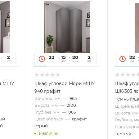
12
2
22
15
20
12
2
22
сек
шт
дн
час
мин
сек
шт
дн
и МШУ
Шкаф угловой Мори МШУ
Шкаф угл
940 графит
ШК-303 я
Ширина, мм
—
965
темный/ш
Высота, мм
—
2100
Ширина, м
Глубина, мм
—
965
Высота, мм
ый
Цвет корпуса
—
графит
Глубина, м
ый
серый
Цвет корпу
темный
в наличии