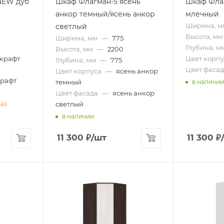
NEW дуб
Шкаф Флагман-5 ясень
Шкаф Флаг
анкор темный/ясень анкор
млечный
Ширина, м
светлый
Высота, мм
Ширина, мм
—
775
Глубина, м
Высота, мм
—
2200
 крафт
Цвет корпу
Глубина, мм
—
775
Цвет фасад
Цвет корпуса
—
ясень анкор
крафт
темный
в наличии
Цвет фасада
—
ясень анкор
светлый
каз
в наличии
11 300
₽
/шт
11 300
₽