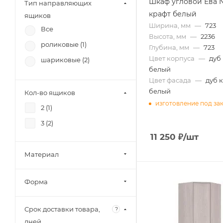
Шкаф угловой Ева 
Тип направляющих
крафт белый
ящиков
Ширина, мм
—
723
Все
Высота, мм
—
2236
роликовые (
1
)
Глубина, мм
—
723
Цвет корпуса
—
дуб
шариковые (
2
)
белый
Цвет фасада
—
дуб 
белый
Кол-во ящиков
изготовление под за
2 (
1
)
3 (
2
)
11 250
₽
/шт
Материал
Форма
Срок доставки товара,
?
дней