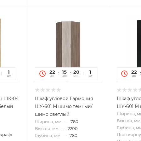
12
1
22
15
20
12
1
22
сек
шт
дн
час
мин
сек
шт
дн
н ШК-04
Шкаф угловой Гармония
Шкаф угл
/белый
ШУ-601 М шимо темный/
ШУ-601 М 
Ширина, м
шимо светлый
Высота, мм
Ширина, мм
—
780
Глубина, м
Высота, мм
—
2200
 крафт
Цвет корпу
Глубина, мм
—
780