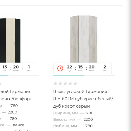
15
20
12
1
22
15
20
12
2
час
мин
сек
шт
дн
час
мин
сек
шт
овой Гармония
Шкаф угловой Гармония
венге/белфорт
ШУ-601 М дуб крафт белый/
м
—
780
дуб крафт серый
—
2200
Ширина, мм
—
780
м
—
780
Высота, мм
—
2200
са
—
венге
Глубина, мм
—
780