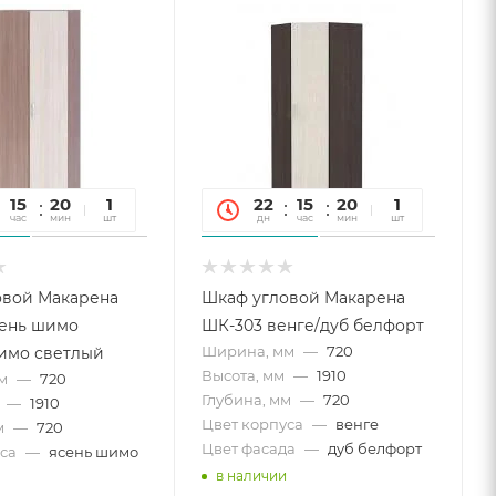
15
20
12
1
22
15
20
12
1
час
мин
сек
шт
дн
час
мин
сек
шт
овой Макарена
Шкаф угловой Макарена
сень шимо
ШК-303 венге/дуб белфорт
Ширина, мм
—
720
имо светлый
Высота, мм
—
1910
м
—
720
Глубина, мм
—
720
—
1910
Цвет корпуса
—
венге
м
—
720
Цвет фасада
—
дуб белфорт
са
—
ясень шимо
в наличии