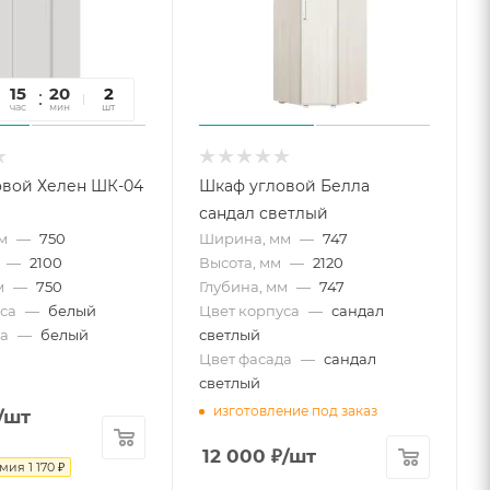
15
20
12
2
час
мин
сек
шт
овой Хелен ШК-04
Шкаф угловой Белла
сандал светлый
м
—
750
Ширина, мм
—
747
—
2100
Высота, мм
—
2120
м
—
750
Глубина, мм
—
747
са
—
белый
Цвет корпуса
—
сандал
а
—
белый
светлый
Цвет фасада
—
сандал
светлый
изготовление под заказ
/шт
12 000
₽
/шт
омия
1 170
₽