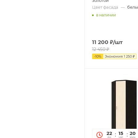
золотой
Цвет фасада
—
бел
в наличии
11 200
₽
/шт
12 450
₽
-
10
%
Экономия
1 250
₽
22
15
20
дн
час
мин