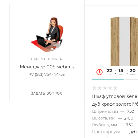
ВАШ МЕНЕДЖЕР
Менеджер 005 мебель
22
15
20
+7 (921) 754-44-53
дн
час
мин
ЗАДАТЬ ВОПРОС
Шкаф угловой Хеле
дуб крафт золотой
Ширина, мм
—
750
Высота, мм
—
2100
Глубина, мм
—
750
Цвет корпуса
—
дуб