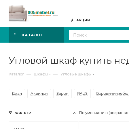
АКЦИИ
КАТАЛОГ
Угловой шкаф купить не
—
—
Каталог
Шкафы
Угловые шкафы
Диал
Аквилон
Зарон
RAUS
Боровичи-мебе
По умолчанию (возраста
ФИЛЬТР