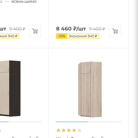
а
—
ясень шимо
шт
8 460
₽
/шт
9 400
₽
9 400
₽
омия
940
₽
-
10
%
Экономия
940
₽