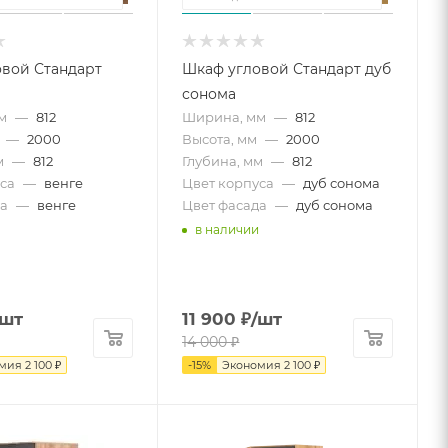
вой Стандарт
Шкаф угловой Стандарт дуб
сонома
м
—
812
Ширина, мм
—
812
—
2000
Высота, мм
—
2000
м
—
812
Глубина, мм
—
812
са
—
венге
Цвет корпуса
—
дуб сонома
а
—
венге
Цвет фасада
—
дуб сонома
в наличии
/шт
11 900
₽
/шт
14 000
₽
омия
2 100
₽
-
15
%
Экономия
2 100
₽