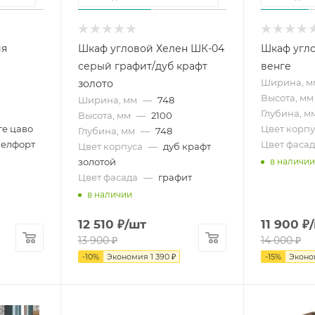
ия
Шкаф угловой Хелен ШК-04
Шкаф угло
серый графит/дуб крафт
венге
Ширина, м
золото
Высота, мм
Ширина, мм
—
748
Глубина, м
Высота, мм
—
2100
ге цаво
Цвет корпу
Глубина, мм
—
748
белфорт
Цвет фасад
Цвет корпуса
—
дуб крафт
золотой
в наличии
Цвет фасада
—
графит
в наличии
12 510
₽
/шт
11 900
₽
13 900
₽
14 000
₽
-
10
%
Экономия
1 390
₽
-
15
%
Экон