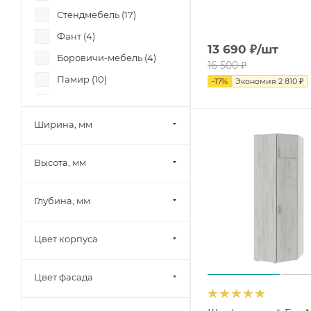
Стендмебель (
17
)
Фант (
4
)
13 690
₽
/шт
Боровичи-мебель (
4
)
16 500
₽
Памир (
10
)
-
17
%
Экономия
2 810
₽
Олмеко (
1
)
Миф (
19
)
Ширина, мм
Mobi (
3
)
Высота, мм
Тэкс (
7
)
Союз-Мебель (
11
)
Глубина, мм
БРВ-Мебель (
1
)
Диал (
8
)
Цвет корпуса
RAUS (
6
)
Аквилон (
1
)
Цвет фасада
Зарон (
1
)