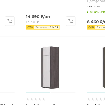
Цвет фасад
светлый
в наличии
14 690
₽
/шт
8 460
₽
/
17 700
₽
-
17
%
Экономия
3 010
₽
-
10
%
Экон