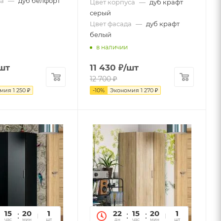
а
—
дуб белфорт
Цвет корпуса
—
дуб крафт
серый
Цвет фасада
—
дуб крафт
белый
в наличии
шт
11 430
₽
/шт
12 700
₽
омия
1 250
₽
-
10
%
Экономия
1 270
₽
15
20
12
1
22
15
20
12
1
час
мин
сек
шт
дн
час
мин
сек
шт