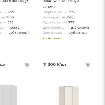
ман-5 венге/дуб
Шкаф Флагман-5 дуб
сонома
м
—
775
Ширина, мм
—
775
—
2200
Высота, мм
—
2200
м
—
775
Глубина, мм
—
775
са
—
венге
Цвет корпуса
—
дуб сонома
а
—
дуб млечный
Цвет фасада
—
дуб сонома
в наличии
/шт
11 300
₽
/шт