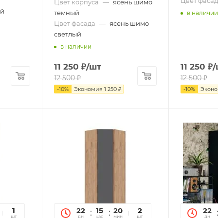
Цвет фасад
Цвет корпуса
—
ясень шимо
ый
темный
в наличии
Цвет фасада
—
ясень шимо
светлый
в наличии
11 250
₽
/шт
11 250
₽
/
12 500
₽
12 500
₽
-
10
%
Экономия
1 250
₽
-
10
%
Экон
12
1
22
15
20
12
2
22
сек
шт
дн
час
мин
сек
шт
дн