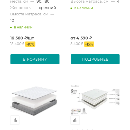
места, см
—
90, 180
Высота матраса, см
—
4
Жесткость
—
средний
в наличии
Высота матраса, см
—
10
в наличии
16 560
₽
/шт
от
4 590 ₽
18 400
₽
5 400 ₽
-
10
%
-
15
%
В КОРЗИНУ
ПОДРОБНЕЕ