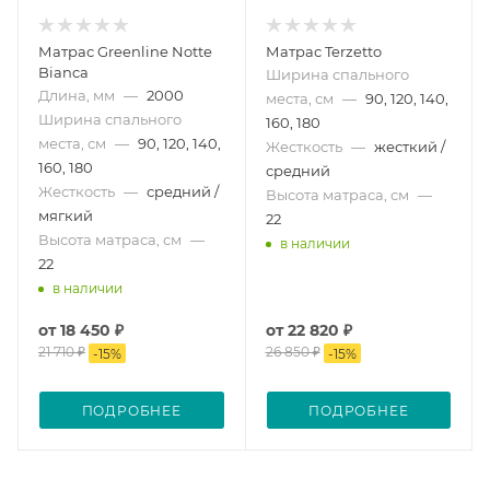
Матрас Greenline Notte
Матрас Terzetto
Bianca
Ширина спального
Длина, мм
—
2000
места, см
—
90, 120, 140,
Ширина спального
160, 180
места, см
—
90, 120, 140,
Жесткость
—
жесткий /
160, 180
средний
Жесткость
—
средний /
Высота матраса, см
—
мягкий
22
Высота матраса, см
—
в наличии
22
в наличии
от
18 450 ₽
от
22 820 ₽
21 710 ₽
26 850 ₽
-
15
%
-
15
%
ПОДРОБНЕЕ
ПОДРОБНЕЕ