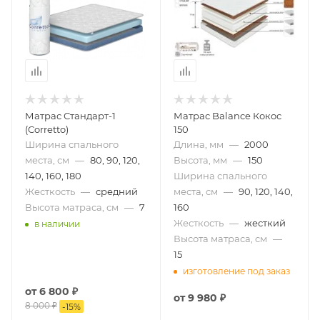
Матрас Стандарт-1
Матрас Balance Кокос
(Corretto)
150
Ширина спального
Длина, мм
—
2000
места, см
—
80, 90, 120,
Высота, мм
—
150
140, 160, 180
Ширина спального
Жесткость
—
средний
места, см
—
90, 120, 140,
Высота матраса, см
—
7
160
Жесткость
—
жесткий
в наличии
Высота матраса, см
—
15
изготовление под заказ
от
6 800 ₽
от
9 980 ₽
8 000 ₽
-
15
%