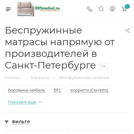
0
Беспружинные
матрасы напрямую от
производителей в
Санкт-Петербурге
14
—
—
Каталог
Матрасы
Беспружинные матрасы
Боровичи-мебель
БТС
Корретто (Corretto)
Показать еще
ФИЛЬТР