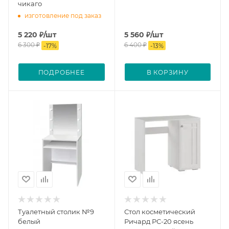
чикаго
изготовление под заказ
5 220
₽
/шт
5 560
₽
/шт
6 300
₽
6 400
₽
-
17
%
-
13
%
ПОДРОБНЕЕ
В КОРЗИНУ
Туалетный столик №9
Стол косметический
белый
Ричард РС-20 ясень