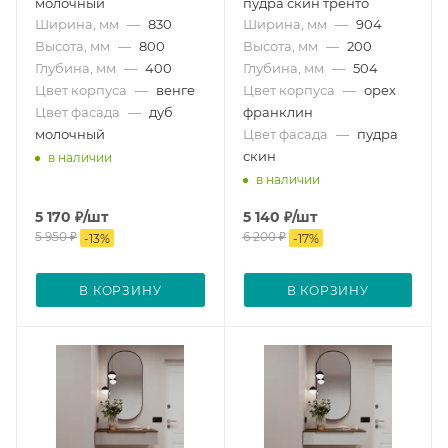
молочный
пудра скин тренто
Ширина, мм
—
830
Ширина, мм
—
904
Высота, мм
—
800
Высота, мм
—
200
Глубина, мм
—
400
Глубина, мм
—
504
Цвет корпуса
—
венге
Цвет корпуса
—
орех
Цвет фасада
—
дуб
франклин
молочный
Цвет фасада
—
пудра
скин
в наличии
в наличии
5 170
₽
/шт
5 140
₽
/шт
5 950
₽
6 200
₽
-
13
%
-
17
%
В КОРЗИНУ
В КОРЗИНУ