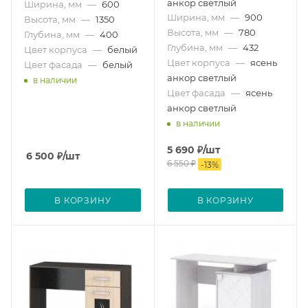
анкор светлый
Ширина, мм
—
600
Ширина, мм
—
900
Высота, мм
—
1350
Высота, мм
—
780
Глубина, мм
—
400
Глубина, мм
—
432
Цвет корпуса
—
белый
Цвет корпуса
—
ясень
Цвет фасада
—
белый
анкор светлый
в наличии
Цвет фасада
—
ясень
анкор светлый
в наличии
5 690
₽
/шт
6 500
₽
/шт
6 550
₽
-
13
%
В КОРЗИНУ
В КОРЗИНУ