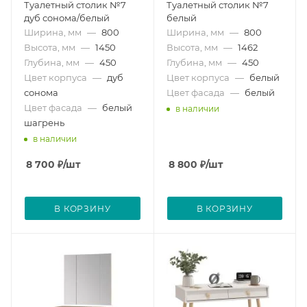
Туалетный столик №7
Туалетный столик №7
дуб сонома/белый
белый
Ширина, мм
—
800
Ширина, мм
—
800
Высота, мм
—
1450
Высота, мм
—
1462
Глубина, мм
—
450
Глубина, мм
—
450
Цвет корпуса
—
дуб
Цвет корпуса
—
белый
сонома
Цвет фасада
—
белый
Цвет фасада
—
белый
в наличии
шагрень
в наличии
8 700
₽
/шт
8 800
₽
/шт
В КОРЗИНУ
В КОРЗИНУ