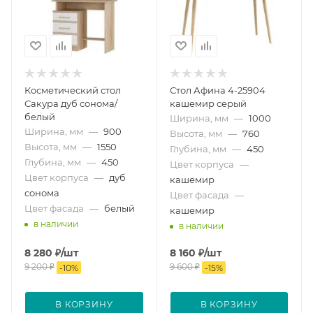
Косметический стол
Стол Афина 4-25904
Сакура дуб сонома/
кашемир серый
белый
Ширина, мм
—
1000
Ширина, мм
—
900
Высота, мм
—
760
Высота, мм
—
1550
Глубина, мм
—
450
Глубина, мм
—
450
Цвет корпуса
—
Цвет корпуса
—
дуб
кашемир
сонома
Цвет фасада
—
Цвет фасада
—
белый
кашемир
в наличии
в наличии
8 280
₽
/шт
8 160
₽
/шт
9 200
₽
9 600
₽
-
10
%
-
15
%
В КОРЗИНУ
В КОРЗИНУ