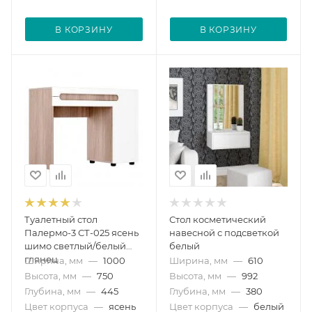
В КОРЗИНУ
В КОРЗИНУ
Туалетный стол
Стол косметический
Палермо-3 СТ-025 ясень
навесной с подсветкой
шимо светлый/белый
белый
глянец
Ширина, мм
—
1000
Ширина, мм
—
610
Высота, мм
—
750
Высота, мм
—
992
Глубина, мм
—
445
Глубина, мм
—
380
Цвет корпуса
—
ясень
Цвет корпуса
—
белый