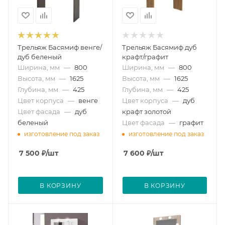
Трельяж Басямиф венге/
Трельяж Басямиф дуб
дуб беленый
крафт/графит
Ширина, мм
—
800
Ширина, мм
—
800
Высота, мм
—
1625
Высота, мм
—
1625
Глубина, мм
—
425
Глубина, мм
—
425
Цвет корпуса
—
венге
Цвет корпуса
—
дуб
Цвет фасада
—
дуб
крафт золотой
беленый
Цвет фасада
—
графит
изготовление под заказ
изготовление под заказ
7 500
₽
/шт
7 600
₽
/шт
В КОРЗИНУ
В КОРЗИНУ