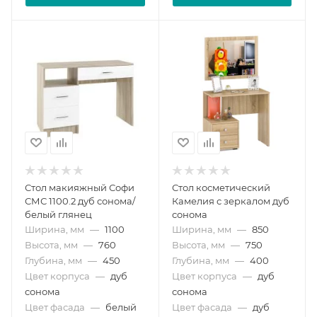
Стол макияжный Софи
Стол косметический
СМС 1100.2 дуб сонома/
Камелия с зеркалом дуб
белый глянец
сонома
Ширина, мм
—
1100
Ширина, мм
—
850
Высота, мм
—
760
Высота, мм
—
750
Глубина, мм
—
450
Глубина, мм
—
400
Цвет корпуса
—
дуб
Цвет корпуса
—
дуб
сонома
сонома
Цвет фасада
—
белый
Цвет фасада
—
дуб