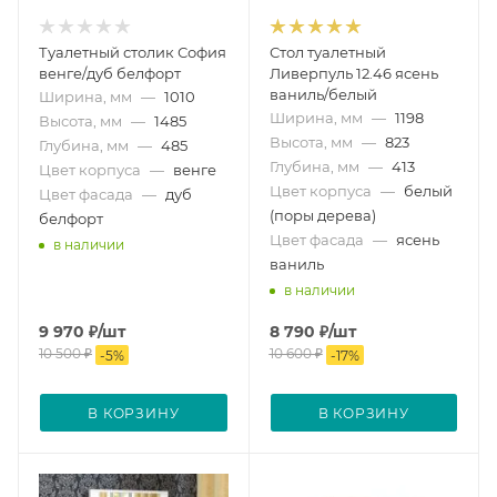
Туалетный столик София
Стол туалетный
венге/дуб белфорт
Ливерпуль 12.46 ясень
ваниль/белый
Ширина, мм
—
1010
Ширина, мм
—
1198
Высота, мм
—
1485
Высота, мм
—
823
Глубина, мм
—
485
Глубина, мм
—
413
Цвет корпуса
—
венге
Цвет корпуса
—
белый
Цвет фасада
—
дуб
(поры дерева)
белфорт
Цвет фасада
—
ясень
в наличии
ваниль
в наличии
9 970
₽
/шт
8 790
₽
/шт
10 500
₽
10 600
₽
-
5
%
-
17
%
В КОРЗИНУ
В КОРЗИНУ