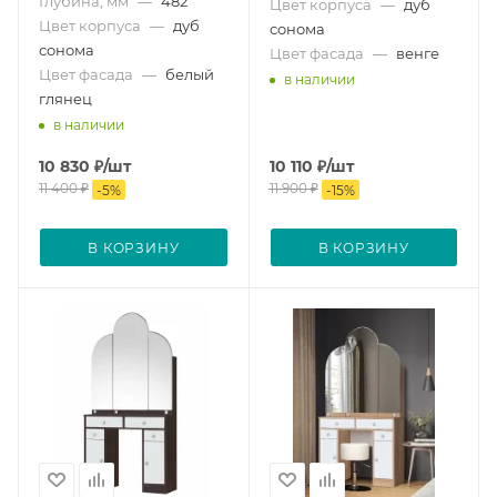
Глубина, мм
—
482
Цвет корпуса
—
дуб
Цвет корпуса
—
дуб
сонома
сонома
Цвет фасада
—
венге
Цвет фасада
—
белый
в наличии
глянец
в наличии
10 830
₽
/шт
10 110
₽
/шт
11 400
₽
11 900
₽
-
5
%
-
15
%
В КОРЗИНУ
В КОРЗИНУ