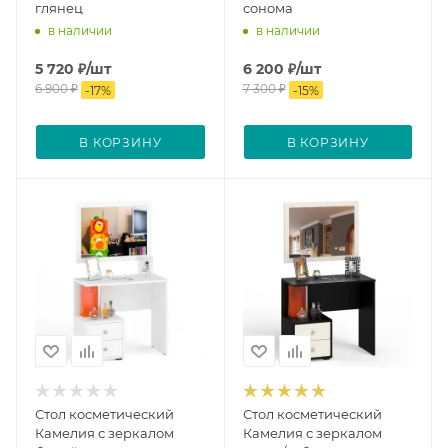
глянец
сонома
в наличии
в наличии
5 720
₽
/шт
6 200
₽
/шт
6 900
₽
7 300
₽
-
17
%
-
15
%
В КОРЗИНУ
В КОРЗИНУ
Стол косметический
Стол косметический
Камелия с зеркалом
Камелия с зеркалом