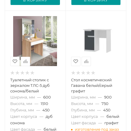
В КОРЗИНУ
В КОРЗИНУ
Туалетный столик с
Стол косметический
зеркалом ТЛС-5 дуб
Гавана белый/серый
сонома/белый
графит
Ширина, мм
—
600
Ширина, мм
—
900
Высота, мм
—
1510
Высота, мм
—
750
Глубина, мм
—
450
Глубина, мм
—
450
Цвет корпуса
—
дуб
Цвет корпуса
—
белый
сонома
Цвет фасада
—
графит
Цвет фасада
—
белый
изготовление под заказ