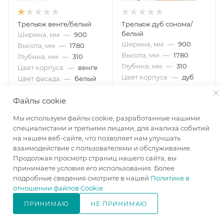
Трельяж венге/белый
Трельяж дуб сонома/
белый
Ширина, мм
—
900
Ширина, мм
—
900
Высота, мм
—
1780
Высота, мм
—
1780
Глубина, мм
—
310
Глубина, мм
—
310
Цвет корпуса
—
венге
Цвет корпуса
—
дуб
Цвет фасада
—
белый
сонома
в наличии
Цвет фасада
—
белый
Файлы cookie
в наличии
Мы используем файлы cookie, разработанные нашими
специалистами и третьими лицами, для анализа событий
12 250
₽
/шт
12 250
₽
/шт
на нашем веб-сайте, что позволяет нам улучшать
взаимодействие с пользователями и обслуживание.
Продолжая просмотр страниц нашего сайта, вы
В КОРЗИНУ
В КОРЗИНУ
принимаете условия его использования. Более
подробные сведения смотрите в нашей
Политике в
отношении файлов Cookie
.
ПРИНИМАЮ
НЕ ПРИНИМАЮ