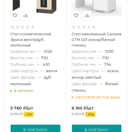
Стол косметический
Стол макияжный Сальма
Эрика венге/дуб
СТМ 021 анкор/белый
молочный
глянец
Ширина, мм
—
1020
Ширина, мм
—
1050
Высота, мм
—
750
Высота, мм
—
750
Глубина, мм
—
430
Глубина, мм
—
734
Цвет корпуса
—
венге
Цвет корпуса
—
ясень
Цвет фасада
—
дуб
анкор светлый
молочный
Цвет фасада
—
белый
глянец
в наличии
изготовление под заказ
5 780
₽
/шт
6 160
₽
/шт
6 650
₽
6 850
₽
-
13
%
-
10
%
В КОРЗИНУ
В КОРЗИНУ