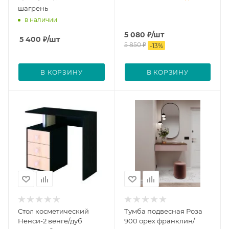
шагрень
в наличии
5 080
₽
/шт
5 400
₽
/шт
5 850
₽
-
13
%
В КОРЗИНУ
В КОРЗИНУ
Стол косметический
Тумба подвесная Роза
Ненси-2 венге/дуб
900 орех франклин/