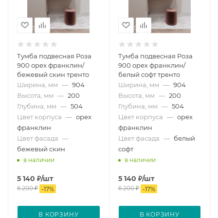
Тумба подвесная Роза
Тумба подвесная Роза
900 орех франклин/
900 орех франклин/
бежевый скин тренто
белый софт тренто
Ширина, мм
—
904
Ширина, мм
—
904
Высота, мм
—
200
Высота, мм
—
200
Глубина, мм
—
504
Глубина, мм
—
504
Цвет корпуса
—
орех
Цвет корпуса
—
орех
франклин
франклин
Цвет фасада
—
Цвет фасада
—
белый
бежевый скин
софт
в наличии
в наличии
5 140
₽
/шт
5 140
₽
/шт
6 200
₽
6 200
₽
-
17
%
-
17
%
В КОРЗИНУ
В КОРЗИНУ