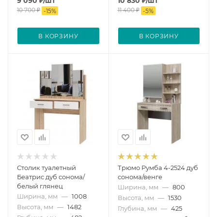
9 090
₽
/шт
10 830
₽
/шт
10 700
₽
11 400
₽
-
15
%
-
5
%
В КОРЗИНУ
В КОРЗИНУ
Столик туалетный
Трюмо Румба 4-2524 дуб
Беатрис дуб сонома/
сонома/венге
белый глянец
Ширина, мм
—
800
Ширина, мм
—
1008
Высота, мм
—
1530
Высота, мм
—
1482
Глубина, мм
—
425