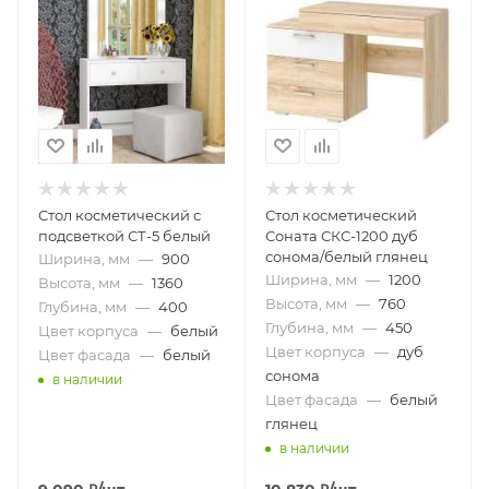
Стол косметический с
Стол косметический
подсветкой СТ-5 белый
Соната СКС-1200 дуб
сонома/белый глянец
Ширина, мм
—
900
Ширина, мм
—
1200
Высота, мм
—
1360
Высота, мм
—
760
Глубина, мм
—
400
Глубина, мм
—
450
Цвет корпуса
—
белый
Цвет корпуса
—
дуб
Цвет фасада
—
белый
сонома
в наличии
Цвет фасада
—
белый
глянец
в наличии