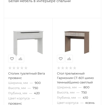
Белая мебель в интерьере спальни
Столик туалетный Вега
Стол трельяжный
прованс
Гармония СТ-601 шимо
темный/шимо светлый
Ширина, мм
—
900
Ширина, мм
—
800
Высота, мм
—
750
Высота, мм
—
750
Глубина, мм
—
420
Глубина, мм
—
410
Цвет корпуса
—
Цвет корпуса
—
ясень
прованс