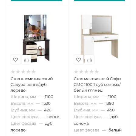
Стол косметический
Стол макияжный Софи
Сакура венге/дуб
СМС 1100.1 дуб сонома/
лоредо
белый глянец
Ширина, мм
—
1100
Ширина, мм
—
1100
Высота, мм
—
1530
Высота, мм
—
1380
Глубина, мм
—
420
Глубина, мм
—
450
Цвет корпуса
—
венге
Цвет корпуса
—
дуб
Цвет фасада
—
дуб
сонома
лоредо
Цвет фасада
—
белый