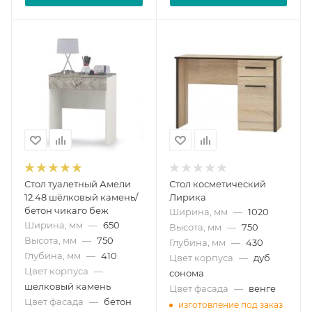
Стол туалетный Амели
Стол косметический
12.48 шёлковый камень/
Лирика
бетон чикаго беж
Ширина, мм
—
1020
Ширина, мм
—
650
Высота, мм
—
750
Высота, мм
—
750
Глубина, мм
—
430
Глубина, мм
—
410
Цвет корпуса
—
дуб
Цвет корпуса
—
сонома
шелковый камень
Цвет фасада
—
венге
Цвет фасада
—
бетон
изготовление под заказ