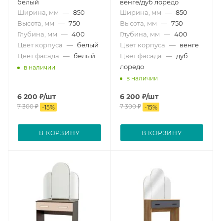
белый
венге/дуб лоредо
Ширина, мм
—
850
Ширина, мм
—
850
Высота, мм
—
750
Высота, мм
—
750
Глубина, мм
—
400
Глубина, мм
—
400
Цвет корпуса
—
белый
Цвет корпуса
—
венге
Цвет фасада
—
белый
Цвет фасада
—
дуб
лоредо
в наличии
в наличии
6 200
₽
/шт
6 200
₽
/шт
7 300
₽
7 300
₽
-
15
%
-
15
%
В КОРЗИНУ
В КОРЗИНУ