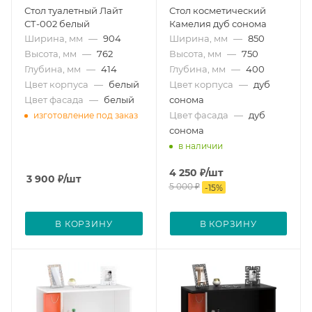
Стол туалетный Лайт
Стол косметический
СТ-002 белый
Камелия дуб сонома
Ширина, мм
—
904
Ширина, мм
—
850
Высота, мм
—
762
Высота, мм
—
750
Глубина, мм
—
414
Глубина, мм
—
400
Цвет корпуса
—
белый
Цвет корпуса
—
дуб
Цвет фасада
—
белый
сонома
Цвет фасада
—
дуб
изготовление под заказ
сонома
в наличии
4 250
₽
/шт
3 900
₽
/шт
5 000
₽
-
15
%
В КОРЗИНУ
В КОРЗИНУ