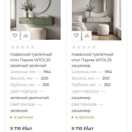
Навесной туалетный
Навесной туалетный
стол Парма WTOL2S
стол Парма WTOL2S
хвойный зеленый
кашемир
Ширина, мм
—
964
Ширина, мм
—
964
Высота, мм
—
200
Высота, мм
—
200
Глубина, мм
—
350
Глубина, мм
—
350
Цвет корпуса
—
Цвет корпуса
—
зеленый дымчатый
кашемир
Цвет фасада
—
Цвет фасада
—
зеленый
кашемир
в наличии
в наличии
9 710
₽
/шт
9 710
₽
/шт