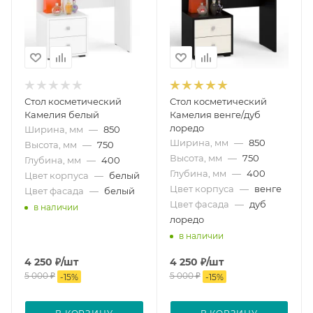
Стол косметический
Стол косметический
Камелия белый
Камелия венге/дуб
лоредо
Ширина, мм
—
850
Ширина, мм
—
850
Высота, мм
—
750
Высота, мм
—
750
Глубина, мм
—
400
Глубина, мм
—
400
Цвет корпуса
—
белый
Цвет корпуса
—
венге
Цвет фасада
—
белый
Цвет фасада
—
дуб
в наличии
лоредо
в наличии
4 250
₽
/шт
4 250
₽
/шт
5 000
₽
5 000
₽
-
15
%
-
15
%