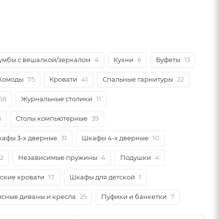
умбы с вешалкой/зеркалом
4
Кухни
6
Буфеты
13
Комоды
75
Кровати
41
Спальные гарнитуры
22
68
Журнальные столики
11
8
Столы компьютерные
39
афы 3-х дверные
31
Шкафы 4-х дверные
10
2
Независимые пружины
4
Подушки
4
ские кровати
17
Шкафы для детской
1
сные диваны и кресла
25
Пуфики и банкетки
7