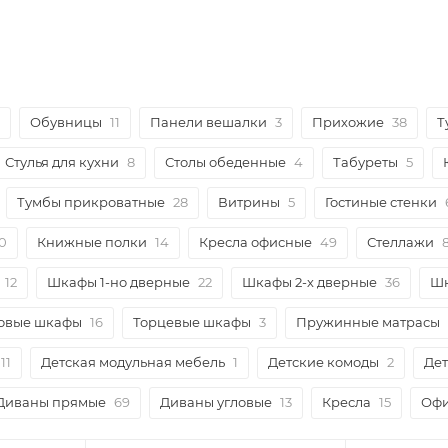
Обувницы
11
Панели вешалки
3
Прихожие
38
Т
Стулья для кухни
8
Столы обеденные
4
Табуреты
5
Тумбы прикроватные
28
Витрины
5
Гостиные стенки
0
Книжные полки
14
Кресла офисные
49
Стеллажи
12
Шкафы 1-но дверные
22
Шкафы 2-х дверные
36
Шк
овые шкафы
16
Торцевые шкафы
3
Пружинные матрасы
11
Детская модульная мебель
1
Детские комоды
2
Дет
Диваны прямые
69
Диваны угловые
13
Кресла
15
Офи