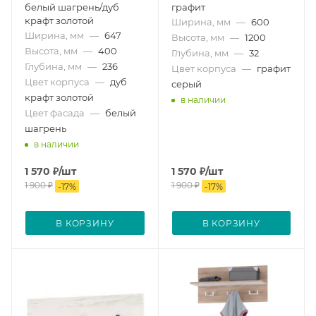
белый шагрень/дуб
графит
крафт золотой
Ширина, мм
—
600
Ширина, мм
—
647
Высота, мм
—
1200
Высота, мм
—
400
Глубина, мм
—
32
Глубина, мм
—
236
Цвет корпуса
—
графит
Цвет корпуса
—
дуб
серый
крафт золотой
в наличии
Цвет фасада
—
белый
шагрень
в наличии
1 570
₽
/шт
1 570
₽
/шт
1 900
₽
1 900
₽
-
17
%
-
17
%
В КОРЗИНУ
В КОРЗИНУ