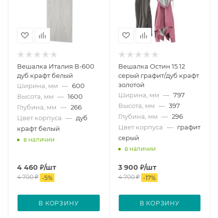
Вешалка Италия В-600
Вешалка Остин 15.12
дуб крафт белый
серый графит/дуб крафт
золотой
Ширина, мм
—
600
Ширина, мм
—
797
Высота, мм
—
1600
Высота, мм
—
397
Глубина, мм
—
266
Глубина, мм
—
296
Цвет корпуса
—
дуб
Цвет корпуса
—
графит
крафт белый
серый
в наличии
в наличии
4 460
₽
/шт
3 900
₽
/шт
4 700
₽
4 700
₽
-
5
%
-
17
%
В КОРЗИНУ
В КОРЗИНУ