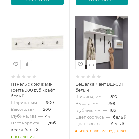
Панель с крючками
Вешалка Лайт ВШ-001
Гретта 900 дуб крафт
белый
белый
Ширина, мм
—
810
Ширина, мм
—
900
Высота, мм
—
798
Высота, мм
—
200
Глубина, мм
—
186
Глубина, мм
—
44
Цвет корпуса
—
белый
Цвет корпуса
—
дуб
Цвет фасада
—
белый
крафт белый
изготовление под заказ
в наличии