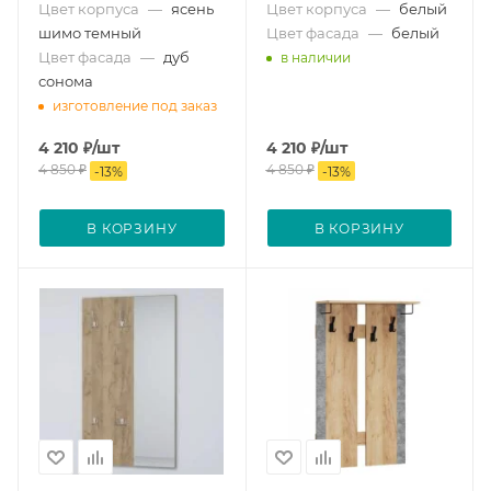
Цвет корпуса
—
ясень
Цвет корпуса
—
белый
шимо темный
Цвет фасада
—
белый
Цвет фасада
—
дуб
в наличии
сонома
изготовление под заказ
4 210
₽
/шт
4 210
₽
/шт
4 850
₽
4 850
₽
-
13
%
-
13
%
В КОРЗИНУ
В КОРЗИНУ