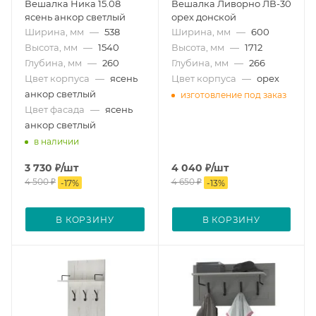
Вешалка Ника 15.08
Вешалка Ливорно ЛВ-30
ясень анкор светлый
орех донской
Ширина, мм
—
538
Ширина, мм
—
600
Высота, мм
—
1540
Высота, мм
—
1712
Глубина, мм
—
260
Глубина, мм
—
266
Цвет корпуса
—
ясень
Цвет корпуса
—
орех
анкор светлый
изготовление под заказ
Цвет фасада
—
ясень
анкор светлый
в наличии
3 730
₽
/шт
4 040
₽
/шт
4 500
₽
4 650
₽
-
17
%
-
13
%
В КОРЗИНУ
В КОРЗИНУ