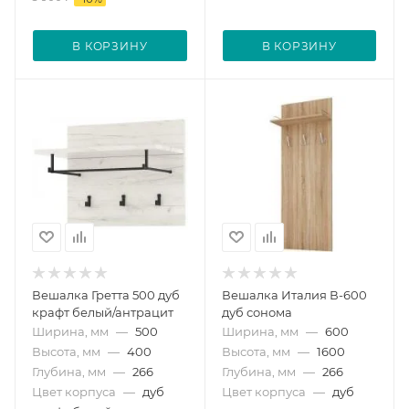
В КОРЗИНУ
В КОРЗИНУ
Вешалка Гретта 500 дуб
Вешалка Италия В-600
крафт белый/антрацит
дуб сонома
Ширина, мм
—
500
Ширина, мм
—
600
Высота, мм
—
400
Высота, мм
—
1600
Глубина, мм
—
266
Глубина, мм
—
266
Цвет корпуса
—
дуб
Цвет корпуса
—
дуб