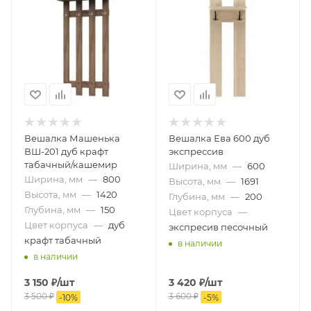
Вешалка Машенька
Вешалка Ева 600 дуб
ВШ-201 дуб крафт
экспрессив
табачный/кашемир
Ширина, мм
—
600
Ширина, мм
—
800
Высота, мм
—
1691
Высота, мм
—
1420
Глубина, мм
—
200
Глубина, мм
—
150
Цвет корпуса
—
Цвет корпуса
—
дуб
экспресив песочный
крафт табачный
в наличии
в наличии
3 150
₽
/шт
3 420
₽
/шт
3 500
₽
3 600
₽
-
10
%
-
5
%