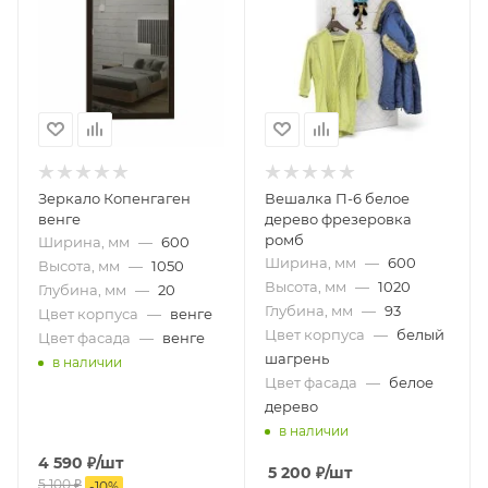
Зеркало Копенгаген
Вешалка П-6 белое
венге
дерево фрезеровка
ромб
Ширина, мм
—
600
Ширина, мм
—
600
Высота, мм
—
1050
Высота, мм
—
1020
Глубина, мм
—
20
Глубина, мм
—
93
Цвет корпуса
—
венге
Цвет корпуса
—
белый
Цвет фасада
—
венге
шагрень
в наличии
Цвет фасада
—
белое
дерево
в наличии
4 590
₽
/шт
5 200
₽
/шт
5 100
₽
-
10
%