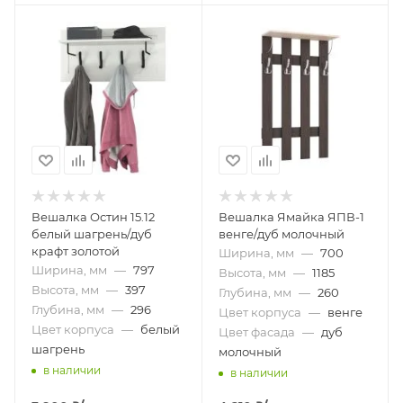
Вешалка Остин 15.12
Вешалка Ямайка ЯПВ-1
белый шагрень/дуб
венге/дуб молочный
крафт золотой
Ширина, мм
—
700
Ширина, мм
—
797
Высота, мм
—
1185
Высота, мм
—
397
Глубина, мм
—
260
Глубина, мм
—
296
Цвет корпуса
—
венге
Цвет корпуса
—
белый
Цвет фасада
—
дуб
шагрень
молочный
в наличии
в наличии