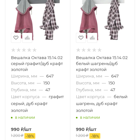
Вешалка Октава 15.14.02
Вешалка Октава 15.14.02
серый графит/дуб крафт
белый шагрень/дуб
золотой
крафт золотой
Ширина, мм
—
647
Ширина, мм
—
647
Высота, мм
—
150
Высота, мм
—
150
Глубина, мм
—
47
Глубина, мм
—
47
Цвет корпуса
—
графит
Цвет корпуса
—
белый
серый, дуб крафт
шагрень, дуб крафт
золотой
золотой
в наличии
в наличии
990
₽
/шт
990
₽
/шт
1 200
₽
1 200
₽
-
18
%
-
18
%