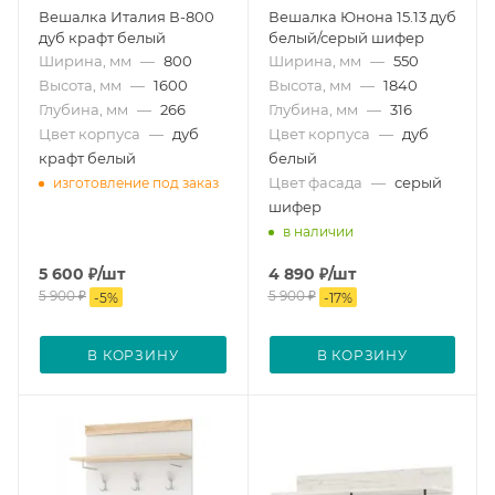
Вешалка Италия В-800
Вешалка Юнона 15.13 дуб
дуб крафт белый
белый/серый шифер
Ширина, мм
—
800
Ширина, мм
—
550
Высота, мм
—
1600
Высота, мм
—
1840
Глубина, мм
—
266
Глубина, мм
—
316
Цвет корпуса
—
дуб
Цвет корпуса
—
дуб
крафт белый
белый
Цвет фасада
—
серый
изготовление под заказ
шифер
в наличии
5 600
₽
/шт
4 890
₽
/шт
5 900
₽
5 900
₽
-
5
%
-
17
%
В КОРЗИНУ
В КОРЗИНУ