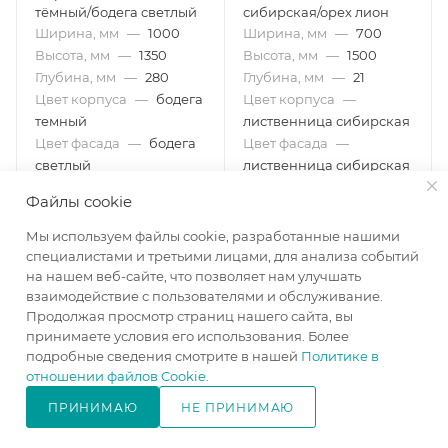
тёмный/бодега светлый
сибирская/орех лион
Ширина, мм
—
1000
Ширина, мм
—
700
Высота, мм
—
1350
Высота, мм
—
1500
Глубина, мм
—
280
Глубина, мм
—
21
Цвет корпуса
—
бодега
Цвет корпуса
—
темный
лиственница сибирская
Цвет фасада
—
бодега
Цвет фасада
—
светлый
лиственница сибирская
в наличии
изготовление под заказ
Файлы cookie
6 370
₽
/шт
6 650
₽
/шт
Мы используем файлы cookie, разработанные нашими
7 500
₽
7 830
₽
-
15
%
-
15
%
специалистами и третьими лицами, для анализа событий
на нашем веб-сайте, что позволяет нам улучшать
взаимодействие с пользователями и обслуживание.
В КОРЗИНУ
В КОРЗИНУ
Продолжая просмотр страниц нашего сайта, вы
принимаете условия его использования. Более
подробные сведения смотрите в нашей
Политике в
отношении файлов Cookie
.
ПРИНИМАЮ
НЕ ПРИНИМАЮ