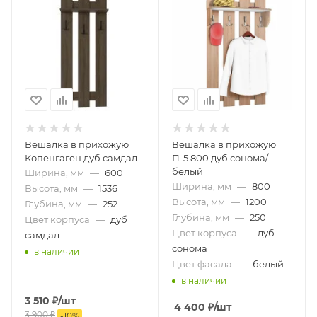
Вешалка в прихожую
Вешалка в прихожую
Копенгаген дуб самдал
П-5 800 дуб сонома/
белый
Ширина, мм
—
600
Ширина, мм
—
800
Высота, мм
—
1536
Высота, мм
—
1200
Глубина, мм
—
252
Глубина, мм
—
250
Цвет корпуса
—
дуб
Цвет корпуса
—
дуб
самдал
сонома
в наличии
Цвет фасада
—
белый
в наличии
3 510
₽
/шт
4 400
₽
/шт
3 900
₽
-
10
%