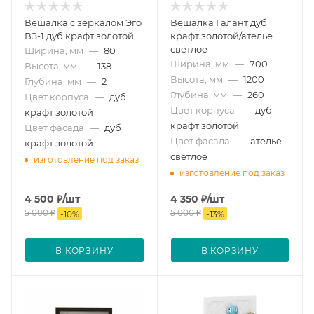
Вешалка с зеркалом Эго
Вешалка Галант дуб
ВЗ-1 дуб крафт золотой
крафт золотой/ателье
светлое
Ширина, мм
—
80
Ширина, мм
—
700
Высота, мм
—
138
Высота, мм
—
1200
Глубина, мм
—
2
Глубина, мм
—
260
Цвет корпуса
—
дуб
Цвет корпуса
—
дуб
крафт золотой
крафт золотой
Цвет фасада
—
дуб
Цвет фасада
—
ателье
крафт золотой
светлое
изготовление под заказ
изготовление под заказ
4 500
₽
/шт
4 350
₽
/шт
5 000
₽
5 000
₽
-
10
%
-
13
%
В КОРЗИНУ
В КОРЗИНУ