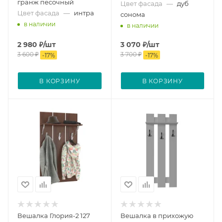
гранж песочный
Цвет фасада
—
дуб
Цвет фасада
—
интра
сонома
в наличии
в наличии
2 980
₽
/шт
3 070
₽
/шт
3 600
₽
3 700
₽
-
17
%
-
17
%
В КОРЗИНУ
В КОРЗИНУ
Вешалка Глория-2 127
Вешалка в прихожую