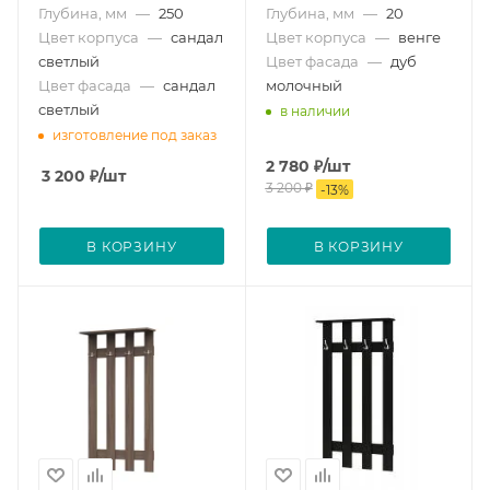
Глубина, мм
—
250
Глубина, мм
—
20
Цвет корпуса
—
сандал
Цвет корпуса
—
венге
светлый
Цвет фасада
—
дуб
Цвет фасада
—
сандал
молочный
светлый
в наличии
изготовление под заказ
2 780
₽
/шт
3 200
₽
/шт
3 200
₽
-
13
%
В КОРЗИНУ
В КОРЗИНУ