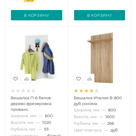
В КОРЗИНУ
В КОРЗИНУ
Вешалка П-6 белое
Вешалка Италия В-800
дерево фрезеровка
дуб сонома
прованс
Ширина, мм
—
800
Ширина, мм
—
600
Высота, мм
—
1600
Высота, мм
—
1020
Глубина, мм
—
266
Глубина, мм
—
93
Цвет корпуса
—
дуб
Цвет корпуса
—
белый