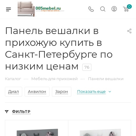
0
Панель вешалки в
прихожую купить в
Санкт-Петербурге по
низким ценам
76
—
—
Каталог
Мебель для прихожей
Панели вешалки
Диал
Аквилон
Зарон
Показать еще
ФИЛЬТР