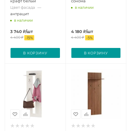
крафт белый
сонома
Цвет фасада
—
в наличии
антрацит
в наличии
3 740
₽
/шт
4 180
₽
/шт
4 400
₽
4 400
₽
-
15
%
-
5
%
В КОРЗИНУ
В КОРЗИНУ