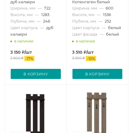
дуб кальяри
Копенгаген белый
Ширина, мм
—
722
Ширина, мм
—
600
Высота, мм
—
1283
Высота, мм
—
1536
Глубина, мм
—
246
Глубина, мм
—
252
Цвет корпуса
—
дуб
Цвет корпуса
—
белый
кальяри
Цвет фасада
—
белый
в наличии
в наличии
3 150
₽
/шт
3 510
₽
/шт
3 800
₽
3 900
₽
-
17
%
-
10
%
В КОРЗИНУ
В КОРЗИНУ