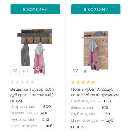
В КОРЗИНУ
В КОРЗИНУ
Вешалка Трувор 15.04
Полка Куба 10.122 дуб
дуб гранж песочный/
сонома/белый премиум
интра
Ширина, мм
—
650
Ширина, мм
—
800
Высота, мм
—
972
Высота, мм
—
400
Глубина, мм
—
250
Глубина, мм
—
242
Цвет корпуса
—
дуб
Цвет корпуса
—
дуб
сонома