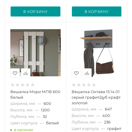
В КОРЗИНУ
В КОРЗИНУ
Вешалка Мори МПВ 600
Вешалка Октава 15.14.01
белый
серый графит/дуб крафт
золотой
Ширина, мм
—
600
Ширина, мм
—
647
Высота, мм
—
1200
Высота, мм
—
400
Глубина, мм
—
32
Глубина, мм
—
236
Цвет корпуса
—
белый
Цвет корпуса
—
графит
в наличии