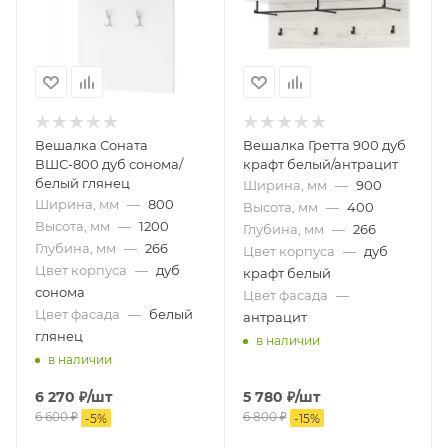
Вешалка Соната
Вешалка Гретта 900 дуб
ВШС-800 дуб сонома/
крафт белый/антрацит
белый глянец
Ширина, мм
—
900
Ширина, мм
—
800
Высота, мм
—
400
Высота, мм
—
1200
Глубина, мм
—
266
Глубина, мм
—
266
Цвет корпуса
—
дуб
Цвет корпуса
—
дуб
крафт белый
сонома
Цвет фасада
—
Цвет фасада
—
белый
антрацит
глянец
в наличии
в наличии
6 270
₽
/шт
5 780
₽
/шт
6 600
₽
6 800
₽
-
5
%
-
15
%