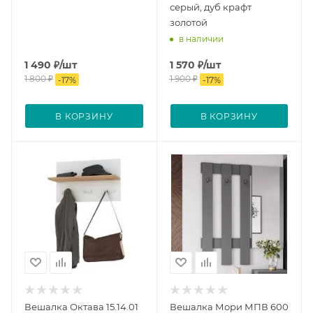
серый, дуб крафт
золотой
в наличии
1 490
₽
/шт
1 570
₽
/шт
1 800
₽
1 900
₽
-
17
%
-
17
%
В КОРЗИНУ
В КОРЗИНУ
Вешалка Октава 15.14.01
Вешалка Мори МПВ 600