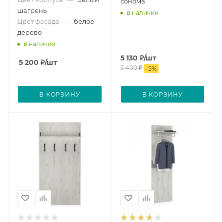
сонома
шагрень
в наличии
Цвет фасада
—
белое
дерево
в наличии
5 130
₽
/шт
5 200
₽
/шт
5 400
₽
-
5
%
В КОРЗИНУ
В КОРЗИНУ