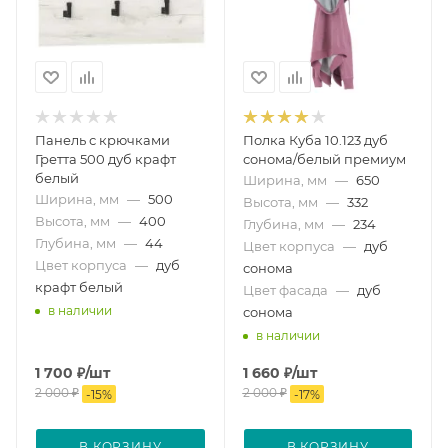
Панель с крючками
Полка Куба 10.123 дуб
Гретта 500 дуб крафт
сонома/белый премиум
белый
Ширина, мм
—
650
Ширина, мм
—
500
Высота, мм
—
332
Высота, мм
—
400
Глубина, мм
—
234
Глубина, мм
—
44
Цвет корпуса
—
дуб
Цвет корпуса
—
дуб
сонома
крафт белый
Цвет фасада
—
дуб
в наличии
сонома
в наличии
1 700
₽
/шт
1 660
₽
/шт
2 000
₽
2 000
₽
-
15
%
-
17
%
В КОРЗИНУ
В КОРЗИНУ