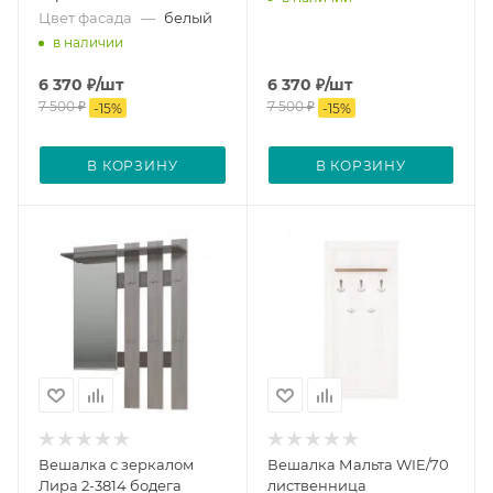
Цвет фасада
—
белый
в наличии
6 370
₽
/шт
6 370
₽
/шт
7 500
₽
7 500
₽
-
15
%
-
15
%
В КОРЗИНУ
В КОРЗИНУ
Вешалка с зеркалом
Вешалка Мальта WIE/70
Лира 2-3814 бодега
лиственница