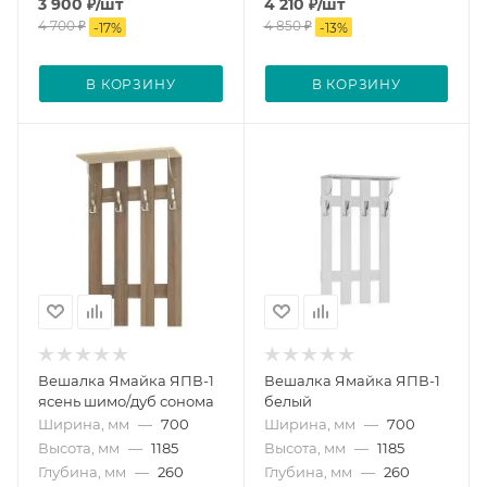
3 900
₽
/шт
4 210
₽
/шт
4 700
₽
4 850
₽
-
17
%
-
13
%
В КОРЗИНУ
В КОРЗИНУ
Вешалка Ямайка ЯПВ-1
Вешалка Ямайка ЯПВ-1
ясень шимо/дуб сонома
белый
Ширина, мм
—
700
Ширина, мм
—
700
Высота, мм
—
1185
Высота, мм
—
1185
Глубина, мм
—
260
Глубина, мм
—
260