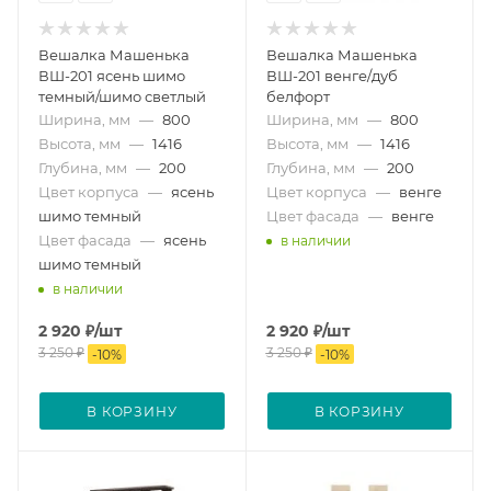
Вешалка Машенька
Вешалка Машенька
ВШ-201 ясень шимо
ВШ-201 венге/дуб
темный/шимо светлый
белфорт
Ширина, мм
—
800
Ширина, мм
—
800
Высота, мм
—
1416
Высота, мм
—
1416
Глубина, мм
—
200
Глубина, мм
—
200
Цвет корпуса
—
ясень
Цвет корпуса
—
венге
шимо темный
Цвет фасада
—
венге
Цвет фасада
—
ясень
в наличии
шимо темный
в наличии
2 920
₽
/шт
2 920
₽
/шт
3 250
₽
3 250
₽
-
10
%
-
10
%
В КОРЗИНУ
В КОРЗИНУ