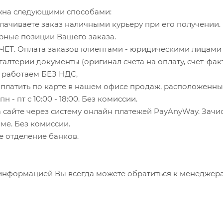
жна следующими способами:
чиваете заказ наличными курьеру при его получении. В
рные позиции Вашего заказа.
Т. Оплата заказов клиентами - юридическими лицами в
алтерии документы (оригинал счета на оплату, счет-фак
 работаем БЕЗ НДС,
Оплатить по карте в нашем офисе продаж, расположенный 
 пн - пт с 10:00 - 18:00. Без комиссии.
на сайте через систему онлайн платежей PayAnyWay. Зач
ме. Без комиссии.
бое отделение банков.
информацией Вы всегда можете обратиться к менеджер