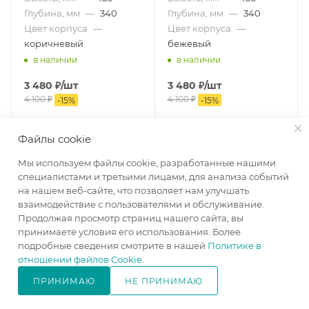
Глубина, мм
—
340
Глубина, мм
—
340
Цвет корпуса
—
Цвет корпуса
—
коричневый
бежевый
в наличии
в наличии
3 480
₽
/шт
3 480
₽
/шт
4 100
₽
4 100
₽
-
15
%
-
15
%
В КОРЗИНУ
В КОРЗИНУ
Файлы cookie
Мы используем файлы cookie, разработанные нашими
специалистами и третьими лицами, для анализа событий
на нашем веб-сайте, что позволяет нам улучшать
взаимодействие с пользователями и обслуживание.
Продолжая просмотр страниц нашего сайта, вы
принимаете условия его использования. Более
подробные сведения смотрите в нашей
Политике в
отношении файлов Cookie
.
ПРИНИМАЮ
НЕ ПРИНИМАЮ