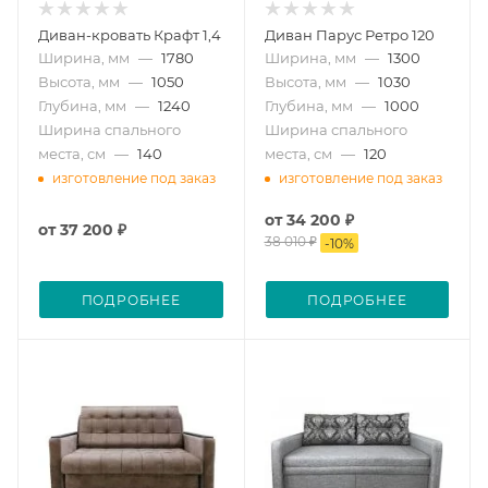
Диван-кровать Крафт 1,4
Диван Парус Ретро 120
Ширина, мм
—
1780
Ширина, мм
—
1300
Высота, мм
—
1050
Высота, мм
—
1030
Глубина, мм
—
1240
Глубина, мм
—
1000
Ширина спального
Ширина спального
места, см
—
140
места, см
—
120
изготовление под заказ
изготовление под заказ
от
34 200 ₽
от
37 200 ₽
38 010 ₽
-
10
%
ПОДРОБНЕЕ
ПОДРОБНЕЕ