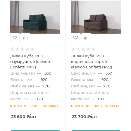
Диван Куба 1200
Диван Куба 1200
изумрудный (велюр
коричнево-серый
Confetti №17)
(велюр Confetti №22)
Ширина, мм
—
1350
Ширина, мм
—
1350
Высота, мм
—
920
Высота, мм
—
920
Глубина, мм
—
770
Глубина, мм
—
770
Ширина спального
Ширина спального
места, см
—
120
места, см
—
120
изготовление под заказ
изготовление под заказ
23 600
₽
/шт
23 700
₽
/шт