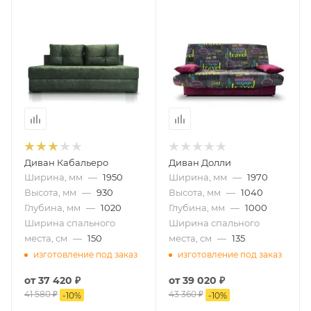
Диван Кабальеро
Диван Долли
Ширина, мм
—
1950
Ширина, мм
—
1970
Высота, мм
—
930
Высота, мм
—
1040
Глубина, мм
—
1020
Глубина, мм
—
1000
Ширина спального
Ширина спального
места, см
—
150
места, см
—
135
изготовление под заказ
изготовление под заказ
от
37 420 ₽
от
39 020 ₽
41 580 ₽
43 360 ₽
-
10
%
-
10
%