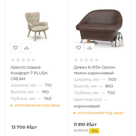
Кресло отдыха
Диван 6-5154 Орион
Комфорт-7 PLUSH
темно-коричневый
CREAM
Ширина, мм
—
1100
Ширина, мм
—
710
Высота, мм
—
800
Высота, мм
—
910
Глубина, мм
—
700
Глубина, мм
—
740
Цвет корпуса
—
изготовление под заказ
коричневый
изготовление под заказ
11 810
₽
/шт
13 700
₽
/шт
13 900
₽
-
15
%