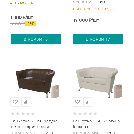
места, см
—
60
в наличии
изготовление под заказ
11 810
₽
/шт
17 000
₽
/шт
13 900
₽
-
15
%
В КОРЗИНУ
В КОРЗИНУ
Банкетка 6-5156 Лагуна
Банкетка 6-5156 Лагуна
темно-коричневая
бежевая
Ширина, мм
—
1280
Ширина, мм
—
1280