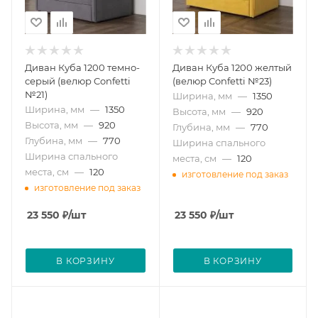
Диван Куба 1200 темно-
Диван Куба 1200 желтый
серый (велюр Confetti
(велюр Confetti №23)
№21)
Ширина, мм
—
1350
Ширина, мм
—
1350
Высота, мм
—
920
Высота, мм
—
920
Глубина, мм
—
770
Глубина, мм
—
770
Ширина спального
Ширина спального
места, см
—
120
места, см
—
120
изготовление под заказ
изготовление под заказ
23 550
₽
/шт
23 550
₽
/шт
В КОРЗИНУ
В КОРЗИНУ