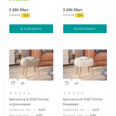
3 230
₽
/шт
3 230
₽
/шт
3 800
₽
3 800
₽
-
15
%
-
15
%
В КОРЗИНУ
В КОРЗИНУ
Банкетка 6-5135 Полли
Банкетка 6-5135 Полли
коричневая
бежевая
Ширина, мм
—
440
Ширина, мм
—
440
Высота, мм
—
450
Высота, мм
—
450