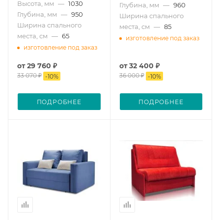
Высота, мм
—
1030
Глубина, мм
—
960
Глубина, мм
—
950
Ширина спального
Ширина спального
места, см
—
85
места, см
—
65
изготовление под заказ
изготовление под заказ
от
29 760 ₽
от
32 400 ₽
33 070 ₽
36 000 ₽
-
10
%
-
10
%
ПОДРОБНЕЕ
ПОДРОБНЕЕ