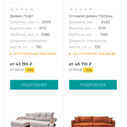
Диван Лофт
Угловой диван Патрик
Ширина, мм
—
2300
Ширина, мм
—
2420
Высота, мм
—
970
Высота, мм
—
970
Глубина, мм
—
1080
Глубина, мм
—
1550
Ширина спального
Ширина спального
места, см
—
150
места, см
—
150
изготовление под заказ
изготовление под заказ
от
43 190 ₽
от
46 710 ₽
47 990 ₽
51 900 ₽
-
10
%
-
10
%
ПОДРОБНЕЕ
ПОДРОБНЕЕ