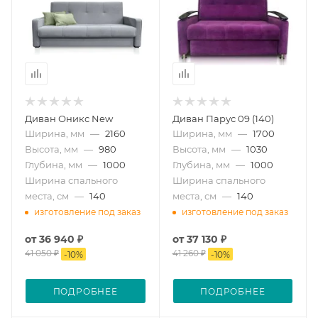
Диван Оникс New
Диван Парус 09 (140)
Ширина, мм
—
2160
Ширина, мм
—
1700
Высота, мм
—
980
Высота, мм
—
1030
Глубина, мм
—
1000
Глубина, мм
—
1000
Ширина спального
Ширина спального
места, см
—
140
места, см
—
140
изготовление под заказ
изготовление под заказ
от
36 940 ₽
от
37 130 ₽
41 050 ₽
41 260 ₽
-
10
%
-
10
%
ПОДРОБНЕЕ
ПОДРОБНЕЕ