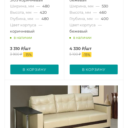
Ширина, мм
—
480
Ширина, мм
—
530
Высота, мм
—
420
Высота, мм
—
460
Глубина, мм
—
480
Глубина, мм
—
400
Цвет корпуса
—
Цвет корпуса
—
коричневый
бежевый
в наличии
в наличии
3 310
₽
/шт
4 330
₽
/шт
3 900
₽
5 100
₽
-
15
%
-
15
%
В КОРЗИНУ
В КОРЗИНУ