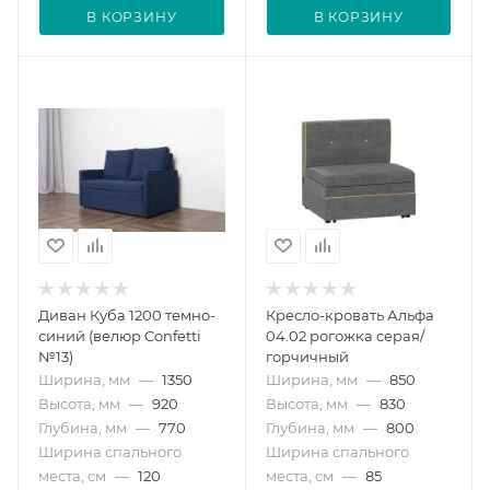
В КОРЗИНУ
В КОРЗИНУ
Диван Куба 1200 темно-
Кресло-кровать Альфа
синий (велюр Confetti
04.02 рогожка серая/
№13)
горчичный
Ширина, мм
—
1350
Ширина, мм
—
850
Высота, мм
—
920
Высота, мм
—
830
Глубина, мм
—
770
Глубина, мм
—
800
Ширина спального
Ширина спального
места, см
—
120
места, см
—
85