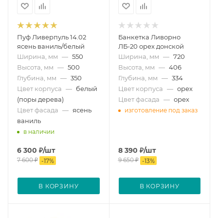
Пуф Ливерпуль 14.02
Банкетка Ливорно
ясень ваниль/белый
ЛБ-20 орех донской
Ширина, мм
—
550
Ширина, мм
—
720
Высота, мм
—
500
Высота, мм
—
406
Глубина, мм
—
350
Глубина, мм
—
334
Цвет корпуса
—
белый
Цвет корпуса
—
орех
(поры дерева)
Цвет фасада
—
орех
Цвет фасада
—
ясень
изготовление под заказ
ваниль
в наличии
6 300
₽
/шт
8 390
₽
/шт
7 600
₽
9 650
₽
-
17
%
-
13
%
В КОРЗИНУ
В КОРЗИНУ