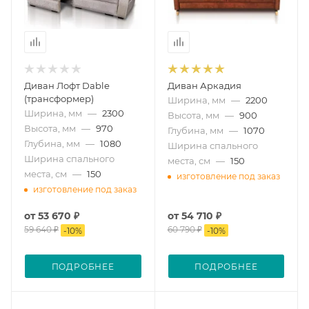
Диван Лофт Dable
Диван Аркадия
(трансформер)
Ширина, мм
—
2200
Ширина, мм
—
2300
Высота, мм
—
900
Высота, мм
—
970
Глубина, мм
—
1070
Глубина, мм
—
1080
Ширина спального
Ширина спального
места, см
—
150
места, см
—
150
изготовление под заказ
изготовление под заказ
от
53 670 ₽
от
54 710 ₽
59 640 ₽
60 790 ₽
-
10
%
-
10
%
ПОДРОБНЕЕ
ПОДРОБНЕЕ