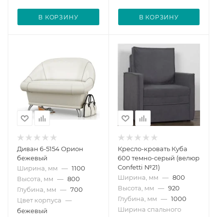
В КОРЗИНУ
В КОРЗИНУ
Диван 6-5154 Орион
Кресло-кровать Куба
бежевый
600 темно-серый (велюр
Confetti №21)
Ширина, мм
—
1100
Ширина, мм
—
800
Высота, мм
—
800
Высота, мм
—
920
Глубина, мм
—
700
Глубина, мм
—
1000
Цвет корпуса
—
Ширина спального
бежевый