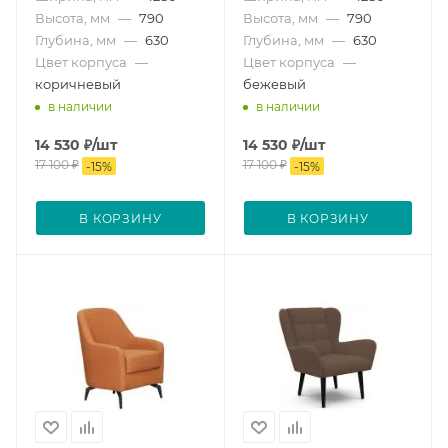
Высота, мм
—
790
Высота, мм
—
790
Глубина, мм
—
630
Глубина, мм
—
630
Цвет корпуса
—
Цвет корпуса
—
коричневый
бежевый
в наличии
в наличии
14 530
₽
/шт
14 530
₽
/шт
17 100
₽
17 100
₽
-
15
%
-
15
%
В КОРЗИНУ
В КОРЗИНУ