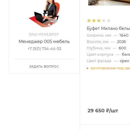
Буфет Милано белы
ВАШ МЕНЕДЖЕР
Ширина, мм
—
1640
Менеджер 005 мебель
Высота, мм
—
2026
Глубина, мм
—
600
+7 (921) 754-44-53
Цвет корпуса
—
бел
Цвет фасада
—
орех
ЗАДАТЬ ВОПРОС
изготовление под за
29 650
₽
/шт