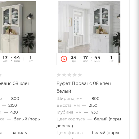
17
44
36
1
24
17
44
36
1
час
мин
сек
шт
дн
час
мин
сек
шт
ванс 08 клен
Буфет Прованс 08 клен
белый
м
—
800
Ширина, мм
—
800
—
2150
Высота, мм
—
2150
м
—
430
Глубина, мм
—
430
са
—
белый (поры
Цвет корпуса
—
белый (поры
дерева)
а
—
ваниль
Цвет фасада
—
белый (поры