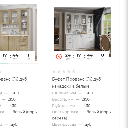
17
44
36
1
24
17
44
36
0
час
мин
сек
шт
дн
час
мин
сек
шт
ванс 016 дуб
Буфет Прованс 016 дуб
й
канадский белый
м
—
1600
Ширина, мм
—
1600
—
2150
Высота, мм
—
2150
м
—
430
Глубина, мм
—
430
са
—
белый (поры
Цвет корпуса
—
белый (поры
дерева)
а
—
дуб
Цвет фасада
—
дуб