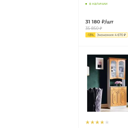
в наличии
31 180
₽
/шт
35 850
₽
-
13
%
Экономия
4 670
₽