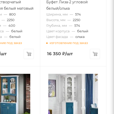
 створчатый
Буфет Лиза-2 угловой
ия белый матовый
белый/ольха
м
—
800
Ширина, мм
—
574
—
2250
Высота, мм
—
2250
м
—
400
Глубина, мм
—
574
са
—
белый
Цвет корпуса
—
белый
а
—
белый
Цвет фасада
—
ольха
ние под заказ
изготовление под заказ
/шт
16 350
₽
/шт