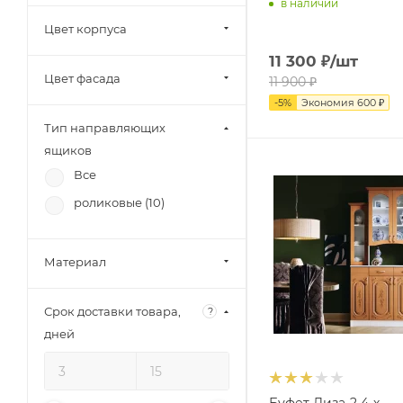
в наличии
Цвет корпуса
11 300
₽
/шт
Цвет фасада
11 900
₽
-
5
%
Экономия
600
₽
Тип направляющих
ящиков
Все
роликовые (
10
)
Материал
Срок доставки товара,
?
дней
Буфет Лиза-2 4-х