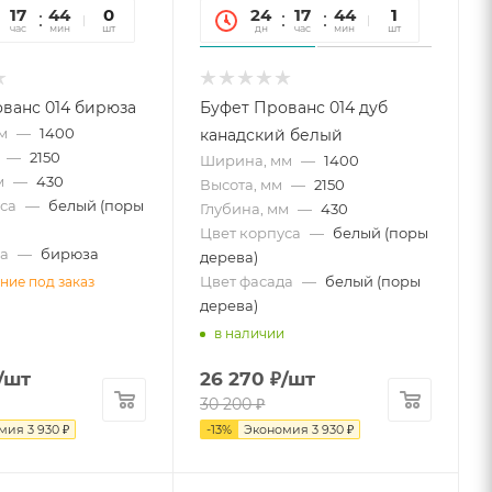
17
44
36
0
24
17
44
36
1
час
мин
сек
шт
дн
час
мин
сек
шт
ванс 014 бирюза
Буфет Прованс 014 дуб
м
—
1400
канадский белый
—
2150
Ширина, мм
—
1400
м
—
430
Высота, мм
—
2150
са
—
белый (поры
Глубина, мм
—
430
Цвет корпуса
—
белый (поры
а
—
бирюза
дерева)
Цвет фасада
—
белый (поры
ние под заказ
дерева)
в наличии
/шт
26 270
₽
/шт
30 200
₽
омия
3 930
₽
-
13
%
Экономия
3 930
₽