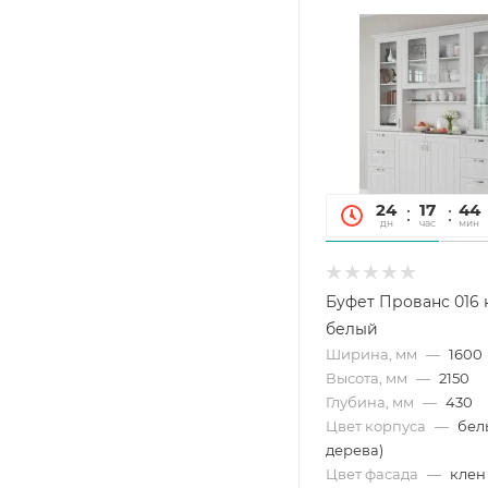
24
17
44
дн
час
мин
Буфет Прованс 016 
белый
Ширина, мм
—
1600
Высота, мм
—
2150
Глубина, мм
—
430
Цвет корпуса
—
бел
дерева)
Цвет фасада
—
клен