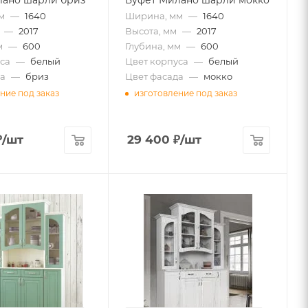
м
—
1640
Ширина, мм
—
1640
—
2017
Высота, мм
—
2017
м
—
600
Глубина, мм
—
600
са
—
белый
Цвет корпуса
—
белый
а
—
бриз
Цвет фасада
—
мокко
ние под заказ
изготовление под заказ
₽
/шт
29 400
₽
/шт