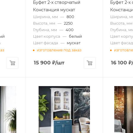
Буфет 2-х створчатый
Буфет 2-х
Констанция мускат
Констанц
Ширина, мм
—
800
Ширина, м
Высота, мм
—
2250
Высота, мм
Глубина, мм
—
400
Глубина, м
ый
Цвет корпуса
—
белый
Цвет корпу
а
Цвет фасада
—
мускат
Цвет фасад
каз
изготовление под заказ
изготовле
15 900
₽
/шт
16 100
₽