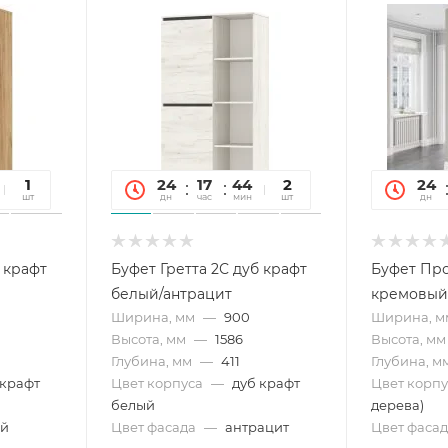
36
1
24
17
44
36
2
24
сек
шт
дн
час
мин
сек
шт
дн
 крафт
Буфет Гретта 2С дуб крафт
Буфет Про
белый/антрацит
кремовый
Ширина, мм
—
900
Ширина, м
Высота, мм
—
1586
Высота, мм
Глубина, мм
—
411
Глубина, м
 крафт
Цвет корпуса
—
дуб крафт
Цвет корпу
белый
дерева)
ый
Цвет фасада
—
антрацит
Цвет фасад