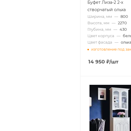
Буфет Лиза-2 2-х
створчатый ольха
Ширина, мм
—
800
Высота, мм
—
2270
Глубина, мм
—
430
Цвет корпуса
—
бел
Цвет фасада
—
ольх
изготовление под за
14 950
₽
/шт