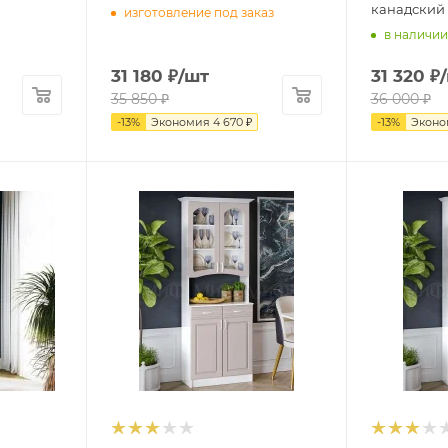
канадский
изготовление под заказ
в наличии
31 180
₽
/шт
31 320
₽
35 850
₽
36 000
₽
-
13
%
Экономия
4 670
₽
-
13
%
Экон