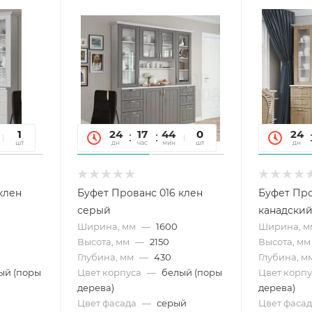
36
1
24
17
44
36
0
24
сек
шт
дн
час
мин
сек
шт
дн
клен
Буфет Прованс 016 клен
Буфет Про
серый
канадски
Ширина, мм
—
1600
Ширина, м
Высота, мм
—
2150
Высота, мм
Глубина, мм
—
430
Глубина, м
ый (поры
Цвет корпуса
—
белый (поры
Цвет корпу
дерева)
дерева)
Цвет фасада
—
серый
Цвет фасад