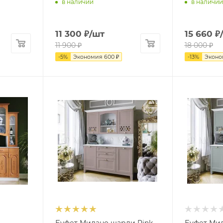
в наличии
в наличии
11 300
₽
/шт
15 660
₽
11 900
₽
18 000
₽
-
5
%
Экономия
600
₽
-
13
%
Экон
Буфет Милано шарли Pink
Буфет Ми