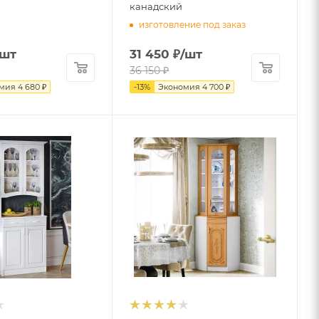
канадский
изготовление под заказ
/шт
31 450
₽
/шт
36 150
₽
омия
4 680
₽
-
13
%
Экономия
4 700
₽