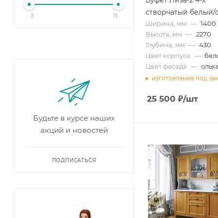
створчатый белый/
3
15
Ширина, мм
—
1400
Высота, мм
—
2270
Глубина, мм
—
430
Цвет корпуса
—
бел
Цвет фасада
—
ольх
изготовление под за
25 500
₽
/шт
Будьте в курсе наших
акций и новостей
ПОДПИСАТЬСЯ