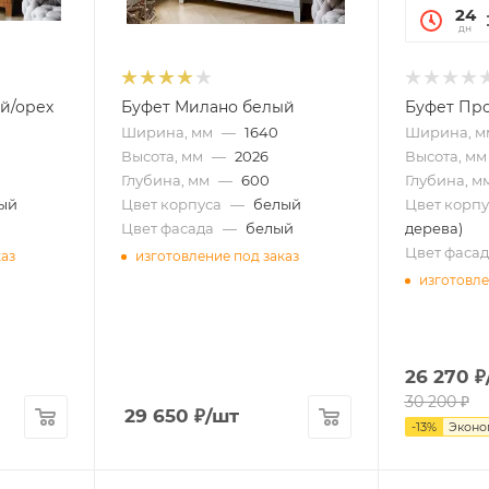
24
дн
й/орех
Буфет Милано белый
Буфет Про
Ширина, мм
—
1640
Ширина, м
Высота, мм
—
2026
Высота, мм
Глубина, мм
—
600
Глубина, м
ый
Цвет корпуса
—
белый
Цвет корпу
Цвет фасада
—
белый
дерева)
Цвет фасад
каз
изготовление под заказ
изготовле
26 270
₽
30 200
₽
29 650
₽
/шт
-
13
%
Экон