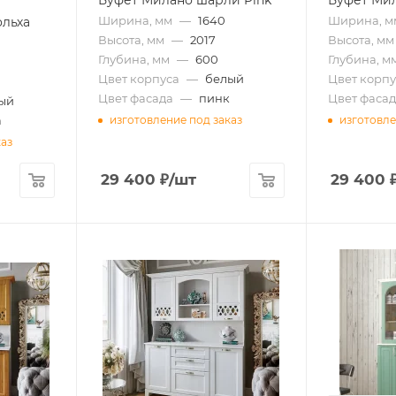
Ширина, мм
—
1640
Ширина, м
ольха
Высота, мм
—
2017
Высота, мм
Глубина, мм
—
600
Глубина, м
Цвет корпуса
—
белый
Цвет корпу
Цвет фасада
—
пинк
Цвет фасад
ый
а
изготовление под заказ
изготовле
каз
29 400
₽
/шт
29 400