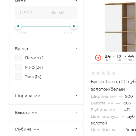
Цена
11 900
36 150
Бренд
24
17
44
Памир (
2
)
дн
час
мин
Миф (
24
)
Тэкс (
14
)
Буфет Гретта 2С дуб
золотой/белый
Ширина, мм
Ширина, мм
—
900
Высота, мм
—
1586
Глубина, мм
—
411
Высота, мм
Цвет корпуса
—
дуб
золотой
Глубина, мм
Цвет фасада
—
бел