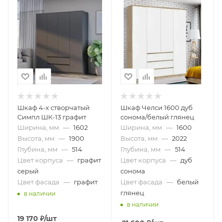
Шкаф 4-х створчатый
Шкаф Челси 1600 дуб
Симпл ШК-13 графит
сонома/белый глянец
Ширина, мм
—
1602
Ширина, мм
—
1600
Высота, мм
—
1900
Высота, мм
—
2022
Глубина, мм
—
514
Глубина, мм
—
514
Цвет корпуса
—
графит
Цвет корпуса
—
дуб
серый
сонома
Цвет фасада
—
графит
Цвет фасада
—
белый
глянец
в наличии
в наличии
19 170
₽
/шт