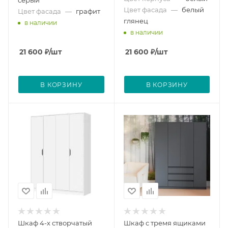
Цвет фасада
—
белый
Цвет фасада
—
графит
глянец
в наличии
в наличии
21 600
₽
/шт
21 600
₽
/шт
В КОРЗИНУ
В КОРЗИНУ
Шкаф 4-х створчатый
Шкаф с тремя ящиками