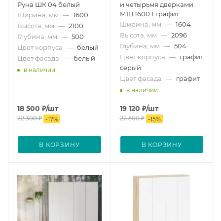
Руна ШК 04 белый
и четырьмя дверками
МШ 1600.1 графит
Ширина, мм
—
1600
Ширина, мм
—
1604
Высота, мм
—
2100
Высота, мм
—
2096
Глубина, мм
—
500
Глубина, мм
—
504
Цвет корпуса
—
белый
Цвет корпуса
—
графит
Цвет фасада
—
белый
серый
в наличии
Цвет фасада
—
графит
в наличии
18 500
₽
/шт
19 120
₽
/шт
22 300
₽
22 500
₽
-
17
%
-
15
%
В КОРЗИНУ
В КОРЗИНУ