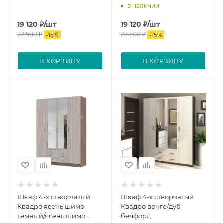
в наличии
19 120
₽
/шт
19 120
₽
/шт
22 500
₽
22 500
₽
-
15
%
-
15
%
В КОРЗИНУ
В КОРЗИНУ
Шкаф 4-х створчатый
Шкаф 4-х створчатый
Квадро ясень шимо
Квадро венге/дуб
темный/ясень шимо
белфорд