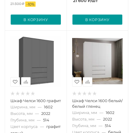
21 600
₽
/шт
21 300
₽
-
10
%
В КОРЗИНУ
В КОРЗИНУ
Шкаф Челси 1600 графит
Шкаф Челси 1600 белый/
белый глянец
Ширина, мм
—
1602
Ширина, мм
—
1602
Высота, мм
—
2022
Высота, мм
—
2022
Глубина, мм
—
514
Глубина, мм
—
514
Цвет корпуса
—
графит
Цвет корпуса
—
белый
серый