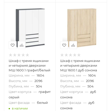
Шкаф с тремя ящиками
Шкаф с тремя ящиками
и четырьмя дверками
и четырьмя дверками
МШ 1600.1 графит/белый
МШ 1600.1 дуб сонома
Ширина, мм
—
1604
Ширина, мм
—
1604
Высота, мм
—
2096
Высота, мм
—
2096
Глубина, мм
—
504
Глубина, мм
—
504
Цвет корпуса
—
графит
Цвет корпуса
—
дуб
серый
сонома
Цвет фасада
—
белый
Цвет фасада
—
дуб
сонома
в наличии