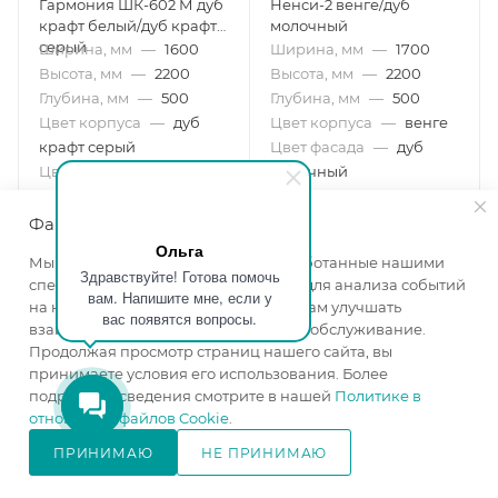
Гармония ШК-602 М дуб
Ненси-2 венге/дуб
крафт белый/дуб крафт
молочный
серый
Ширина, мм
—
1600
Ширина, мм
—
1700
Высота, мм
—
2200
Высота, мм
—
2200
Глубина, мм
—
500
Глубина, мм
—
500
Цвет корпуса
—
дуб
Цвет корпуса
—
венге
крафт серый
Цвет фасада
—
дуб
Цвет фасада
—
дуб
молочный
крафт белый
в наличии
в наличии
Файлы cookie
Ольга
Мы используем файлы cookie, разработанные нашими
22 230
₽
/шт
21 530
₽
/шт
Здравствуйте! Готова помочь
специалистами и третьими лицами, для анализа событий
24 700
₽
24 750
₽
-
10
%
-
13
%
вам. Напишите мне, если у
на нашем веб-сайте, что позволяет нам улучшать
вас появятся вопросы.
взаимодействие с пользователями и обслуживание.
В КОРЗИНУ
В КОРЗИНУ
Продолжая просмотр страниц нашего сайта, вы
принимаете условия его использования. Более
подробные сведения смотрите в нашей
Политике в
отношении файлов Cookie
.
ПРИНИМАЮ
НЕ ПРИНИМАЮ