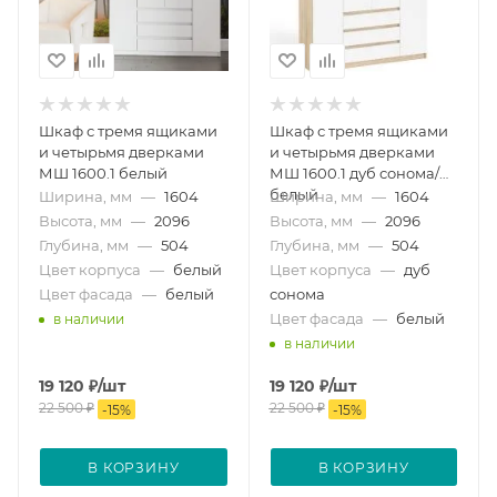
Шкаф с тремя ящиками
Шкаф с тремя ящиками
и четырьмя дверками
и четырьмя дверками
МШ 1600.1 белый
МШ 1600.1 дуб сонома/
белый
Ширина, мм
—
1604
Ширина, мм
—
1604
Высота, мм
—
2096
Высота, мм
—
2096
Глубина, мм
—
504
Глубина, мм
—
504
Цвет корпуса
—
белый
Цвет корпуса
—
дуб
Цвет фасада
—
белый
сонома
Цвет фасада
—
белый
в наличии
в наличии
19 120
₽
/шт
19 120
₽
/шт
22 500
₽
22 500
₽
-
15
%
-
15
%
В КОРЗИНУ
В КОРЗИНУ