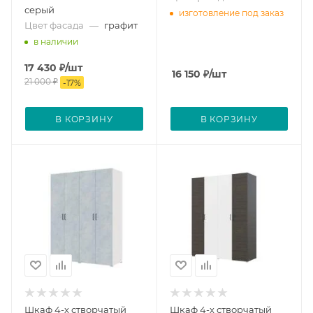
серый
изготовление под заказ
Цвет фасада
—
графит
в наличии
17 430
₽
/шт
16 150
₽
/шт
21 000
₽
-
17
%
В КОРЗИНУ
В КОРЗИНУ
Шкаф 4-х створчатый
Шкаф 4-х створчатый