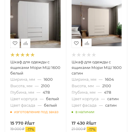
Шкаф для одежды с
Шкаф для одежды с
ящиками Мори МШ 1600
ящиками Мори МШ 1600
белый
сатин
Ширина, мм
—
1600
Ширина, мм
—
1604
Высота, мм
—
2100
Высота, мм
—
2100
Глубина, мм
—
478
Глубина, мм
—
478
Цвет корпуса
—
белый
Цвет корпуса
—
сатин
Цвет фасада
—
белый
Цвет фасада
—
сатин
изготовление под заказ
в наличии
15 770
₽
/шт
17 430
₽
/шт
19 000
₽
21 000
₽
-
17
%
-
17
%