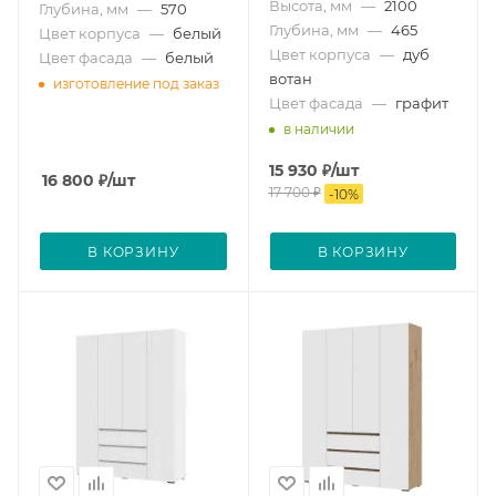
Высота, мм
—
2100
Глубина, мм
—
570
Глубина, мм
—
465
Цвет корпуса
—
белый
Цвет корпуса
—
дуб
Цвет фасада
—
белый
вотан
изготовление под заказ
Цвет фасада
—
графит
в наличии
15 930
₽
/шт
16 800
₽
/шт
17 700
₽
-
10
%
В КОРЗИНУ
В КОРЗИНУ