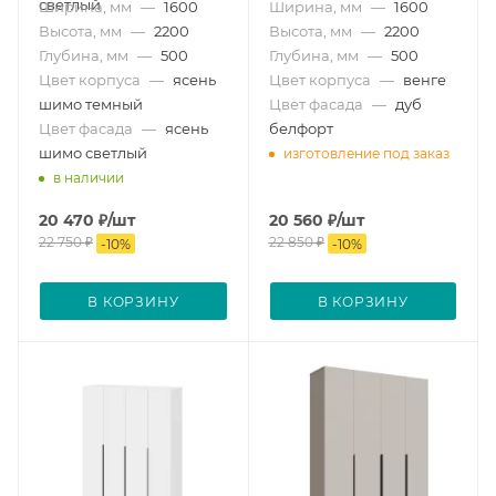
светлый
Ширина, мм
—
1600
Ширина, мм
—
1600
Высота, мм
—
2200
Высота, мм
—
2200
Глубина, мм
—
500
Глубина, мм
—
500
Цвет корпуса
—
ясень
Цвет корпуса
—
венге
шимо темный
Цвет фасада
—
дуб
Цвет фасада
—
ясень
белфорт
шимо светлый
изготовление под заказ
в наличии
20 470
₽
/шт
20 560
₽
/шт
22 750
₽
22 850
₽
-
10
%
-
10
%
В КОРЗИНУ
В КОРЗИНУ