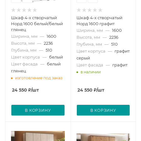
Шкаф 4-х створчатый
Шкаф 4-х створчатый
Норд 1600 белый/белый
Норд 1600 графит
глянец
Ширина, мм
—
1600
Ширина, мм
—
1600
Высота, мм
—
2236
Высота, мм
—
2236
Глубина, мм
—
510
Глубина, мм
—
510
Цвет корпуса
—
графит
Цвет корпуса
—
белый
серый
Цвет фасада
—
белый
Цвет фасада
—
графит
глянец
в наличии
изготовление под заказ
24 550
₽
/шт
24 550
₽
/шт
В КОРЗИНУ
В КОРЗИНУ