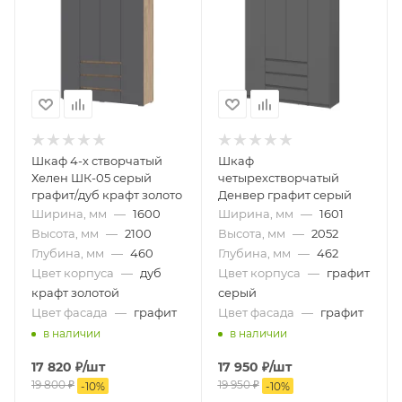
Шкаф 4-х створчатый
Шкаф
Хелен ШК-05 серый
четырехстворчатый
графит/дуб крафт золото
Денвер графит серый
Ширина, мм
—
1600
Ширина, мм
—
1601
Высота, мм
—
2100
Высота, мм
—
2052
Глубина, мм
—
460
Глубина, мм
—
462
Цвет корпуса
—
дуб
Цвет корпуса
—
графит
крафт золотой
серый
Цвет фасада
—
графит
Цвет фасада
—
графит
в наличии
в наличии
17 820
₽
/шт
17 950
₽
/шт
19 800
₽
19 950
₽
-
10
%
-
10
%