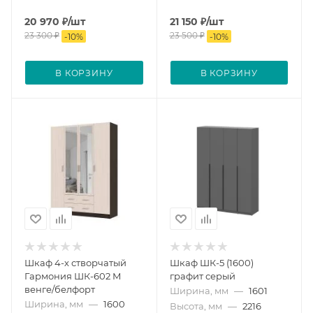
20 970
₽
/шт
21 150
₽
/шт
23 300
₽
23 500
₽
-
10
%
-
10
%
В КОРЗИНУ
В КОРЗИНУ
Шкаф 4-х створчатый
Шкаф ШК-5 (1600)
Гармония ШК-602 М
графит серый
венге/белфорт
Ширина, мм
—
1601
Ширина, мм
—
1600
Высота, мм
—
2216