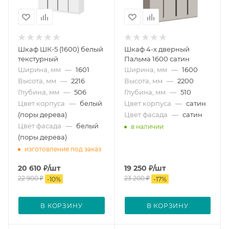
Шкаф ШК-5 (1600) белый
Шкаф 4-х дверный
текстурный
Пальма 1600 сатин
Ширина, мм
—
1601
Ширина, мм
—
1600
Высота, мм
—
2216
Высота, мм
—
2200
Глубина, мм
—
506
Глубина, мм
—
510
Цвет корпуса
—
белый
Цвет корпуса
—
сатин
(поры дерева)
Цвет фасада
—
сатин
Цвет фасада
—
белый
в наличии
(поры дерева)
изготовление под заказ
20 610
₽
/шт
19 250
₽
/шт
22 900
₽
23 200
₽
-
10
%
-
17
%
В КОРЗИНУ
В КОРЗИНУ