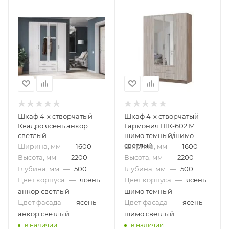
Шкаф 4-х створчатый
Шкаф 4-х створчатый
Квадро ясень анкор
Гармония ШК-602 М
светлый
шимо темный/шимо
светлый
Ширина, мм
—
1600
Ширина, мм
—
1600
Высота, мм
—
2200
Высота, мм
—
2200
Глубина, мм
—
500
Глубина, мм
—
500
Цвет корпуса
—
ясень
Цвет корпуса
—
ясень
анкор светлый
шимо темный
Цвет фасада
—
ясень
Цвет фасада
—
ясень
анкор светлый
шимо светлый
в наличии
в наличии