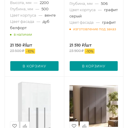
Высота, мм
—
2200
Глубина, мм
—
506
Глубина, мм
—
500
Цвет корпуса
—
графит
Цвет корпуса
—
венге
серый
Цвет фасада
—
дуб
Цвет фасада
—
графит
белфорт
изготовление под заказ
в наличии
21 150
₽
/шт
21 510
₽
/шт
23 500
₽
23 900
₽
-
10
%
-
10
%
В КОРЗИНУ
В КОРЗИНУ