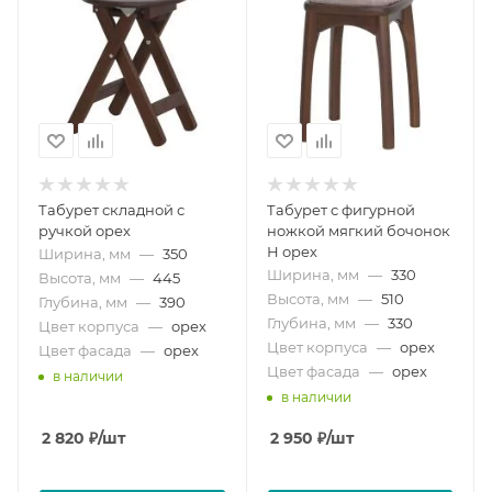
Табурет складной с
Табурет с фигурной
ручкой орех
ножкой мягкий бочонок
Н орех
Ширина, мм
—
350
Ширина, мм
—
330
Высота, мм
—
445
Высота, мм
—
510
Глубина, мм
—
390
Глубина, мм
—
330
Цвет корпуса
—
орех
Цвет корпуса
—
орех
Цвет фасада
—
орех
Цвет фасада
—
орех
в наличии
в наличии
2 820
₽
/шт
2 950
₽
/шт