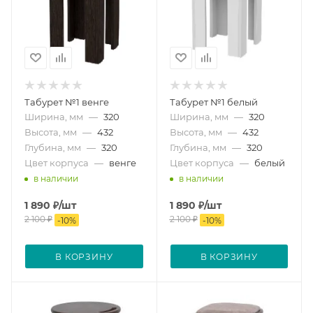
Табурет №1 венге
Табурет №1 белый
Ширина, мм
—
320
Ширина, мм
—
320
Высота, мм
—
432
Высота, мм
—
432
Глубина, мм
—
320
Глубина, мм
—
320
Цвет корпуса
—
венге
Цвет корпуса
—
белый
в наличии
в наличии
1 890
₽
/шт
1 890
₽
/шт
2 100
₽
2 100
₽
-
10
%
-
10
%
В КОРЗИНУ
В КОРЗИНУ