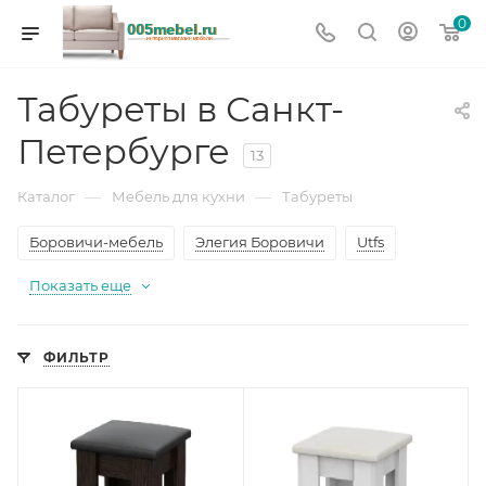
0
Табуреты в Санкт-
Петербурге
13
—
—
Каталог
Мебель для кухни
Табуреты
Боровичи-мебель
Элегия Боровичи
Utfs
Показать еще
ФИЛЬТР