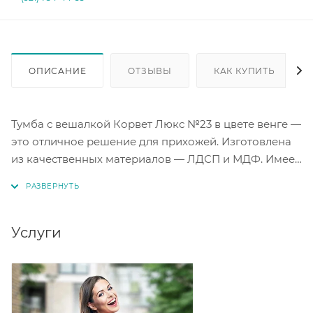
ОПИСАНИЕ
ОТЗЫВЫ
КАК КУПИТЬ
Тумба с вешалкой Корвет Люкс №23 в цвете венге —
это отличное решение для прихожей. Изготовлена
из качественных материалов — ЛДСП и МДФ. Имеет
ширину 800 мм, что позволяет удобно разместить
вещи. Благодаря стильному дизайну, тумба
гармонично впишется в интерьер прихожей и
поможет организовать пространство. Тумба с
Услуги
вешалкой станет практичным и эстетичным
элементом вашего дома.
Фасады с 3D панелями. Цвет венге. Вешалка