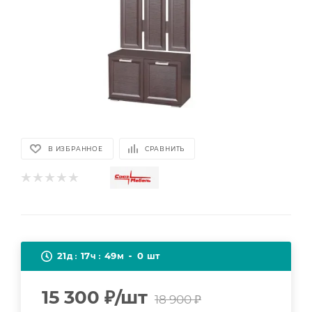
В ИЗБРАННОЕ
СРАВНИТЬ
21
17
49
0
д
ч
м
шт
15 300
₽
/шт
18 900
₽