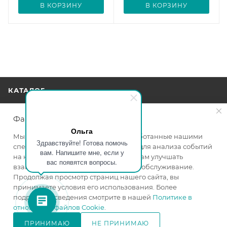
В КОРЗИНУ
В КОРЗИНУ
КАТАЛОГ
АКЦИИ
Файлы cookie
Ольга
Мы используем файлы cookie, разработанные нашими
Здравствуйте! Готова помочь
УСЛУГИ
специалистами и третьими лицами, для анализа событий
вам. Напишите мне, если у
на нашем веб-сайте, что позволяет нам улучшать
вас появятся вопросы.
взаимодействие с пользователями и обслуживание.
БРЕНДЫ
Продолжая просмотр страниц нашего сайта, вы
принимаете условия его использования. Более
КОМПАНИЯ
подробные сведения смотрите в нашей
Политике в
отношении файлов Cookie
.
ИНФОРМАЦИЯ
ПРИНИМАЮ
НЕ ПРИНИМАЮ