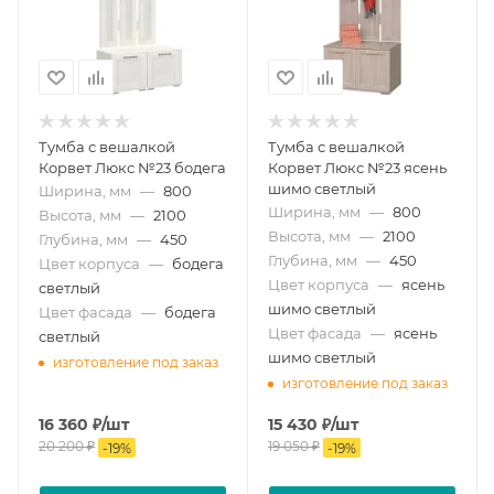
Тумба с вешалкой
Тумба с вешалкой
Корвет Люкс №23 бодега
Корвет Люкс №23 ясень
шимо светлый
Ширина, мм
—
800
Ширина, мм
—
800
Высота, мм
—
2100
Высота, мм
—
2100
Глубина, мм
—
450
Глубина, мм
—
450
Цвет корпуса
—
бодега
Цвет корпуса
—
ясень
светлый
шимо светлый
Цвет фасада
—
бодега
Цвет фасада
—
ясень
светлый
шимо светлый
изготовление под заказ
изготовление под заказ
16 360
₽
/шт
15 430
₽
/шт
20 200
₽
19 050
₽
-
19
%
-
19
%