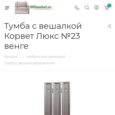
0
Тумба с вешалкой
Корвет Люкс №23
венге
—
—
Каталог
Мебель для прихожей
Тумбы с вешалкой/зеркалом