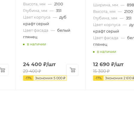
Высота, мм
—
2100
Ширина, мм
—
89
Глубина, мм
—
351
Высота, мм
—
2100
Цвет корпуса
—
дуб
Глубина, мм
—
351
крафт серый
Цвет корпуса
—
д
Цвет фасада
—
белый
крафт серый
глянец
Цвет фасада
—
бе
глянец
в наличии
в наличии
24 400
₽
/шт
12 690
₽
/шт
29 400
₽
15 300
₽
-
17
%
Экономия
5 000
₽
-
17
%
Экономия
2 610