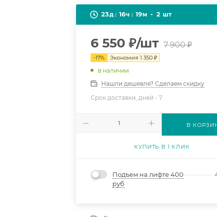
23
16
19
2
д
ч
м
шт
6 550
₽
/шт
7 900
₽
-
17
%
Экономия
1 350
₽
в наличии
Нашли дешевле? Сделаем скидку
Срок доставки, дней -
7
В КОРЗИ
КУПИТЬ В 1 КЛИК
Подъем на лифте 400
руб