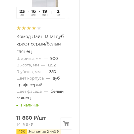
23
16
19
07
2
дн
час
мин
сек
шт
Комод Лайн 13.121 дуб
крафт серый/белый
глянец
Ширина, мм
—
900
Высота, мм
—
1292
Глубина, мм
—
350
Цвет корпуса
—
дуб
крафт серый
Цвет фасада
—
белый
глянец
в наличии
11 860
₽
/шт
14 300
₽
-
17
%
Экономия
2 440
₽