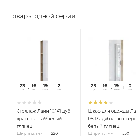
Товары одной серии
23
16
19
07
2
23
16
19
07
2
дн
час
мин
сек
шт
дн
час
мин
сек
шт
Стеллаж Лайн 10.141 дуб
Шкаф для одежды Л
крафт серый/белый
08.122 дуб крафт сер
глянец
белый глянец
Ширина, мм
—
220
Ширина, мм
—
550