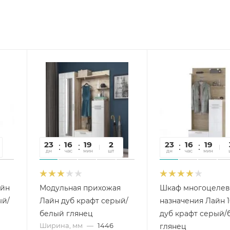
23
16
19
07
2
23
16
19
0
дн
час
мин
сек
шт
дн
час
мин
се
айн
Модульная прихожая
Шкаф многоцелев
ый/
Лайн дуб крафт серый/
назначения Лайн 1
белый глянец
дуб крафт серый/
Ширина, мм
—
1446
глянец