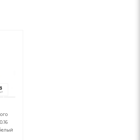
7
3
к
шт
ого
0.16
белый