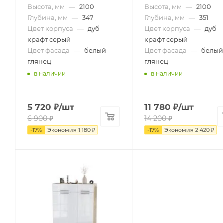
Высота, мм
—
2100
Высота, мм
—
2100
Глубина, мм
—
347
Глубина, мм
—
351
Цвет корпуса
—
дуб
Цвет корпуса
—
дуб
крафт серый
крафт серый
Цвет фасада
—
белый
Цвет фасада
—
белый
глянец
глянец
в наличии
в наличии
5 720
₽
/шт
11 780
₽
/шт
6 900
₽
14 200
₽
-
17
%
Экономия
1 180
₽
-
17
%
Экономия
2 420
₽