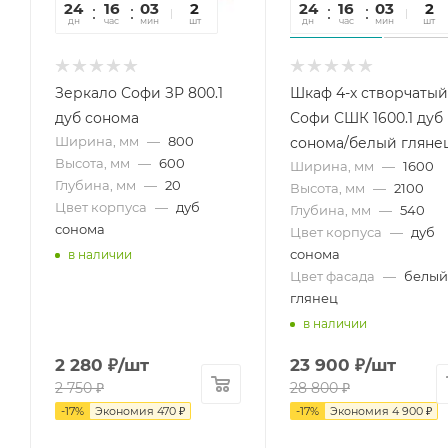
24
16
03
29
2
24
16
03
29
2
дн
час
мин
сек
шт
дн
час
мин
сек
шт
Зеркало Софи ЗР 800.1
Шкаф 4-х створчатый
дуб сонома
Софи СШК 1600.1 дуб
Ширина, мм
—
800
сонома/белый гляне
Высота, мм
—
600
Ширина, мм
—
1600
Глубина, мм
—
20
Высота, мм
—
2100
Цвет корпуса
—
дуб
Глубина, мм
—
540
сонома
Цвет корпуса
—
дуб
сонома
в наличии
Цвет фасада
—
белый
глянец
в наличии
2 280
₽
/шт
23 900
₽
/шт
2 750
₽
28 800
₽
-
17
%
Экономия
470
₽
-
17
%
Экономия
4 900
₽