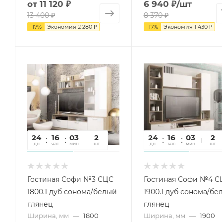
от
11 120 ₽
6 940
₽
/шт
13 400 ₽
8 370
₽
-
17
%
Экономия
2 280 ₽
-
17
%
Экономия
1 430
₽
24
16
03
29
2
24
16
03
29
2
дн
час
мин
сек
шт
дн
час
мин
сек
шт
Гостиная Софи №3 СЦС
Гостиная Софи №4 С
1800.1 дуб сонома/белый
1900.1 дуб сонома/бе
глянец
глянец
Ширина, мм
—
1800
Ширина, мм
—
1900