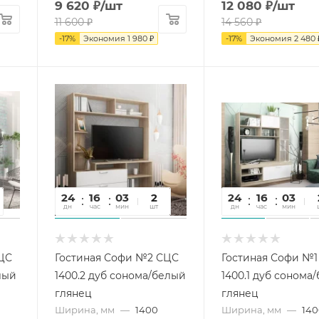
9 620
₽
/шт
12 080
₽
/шт
11 600
₽
14 560
₽
-
17
%
Экономия
1 980
₽
-
17
%
Экономия
2 480
24
16
03
29
2
24
16
03
2
дн
час
мин
сек
шт
дн
час
мин
се
ЦС
Гостиная Софи №2 СЦС
Гостиная Софи №
лый
1400.2 дуб сонома/белый
1400.1 дуб сонома
глянец
глянец
Ширина, мм
—
1400
Ширина, мм
—
14