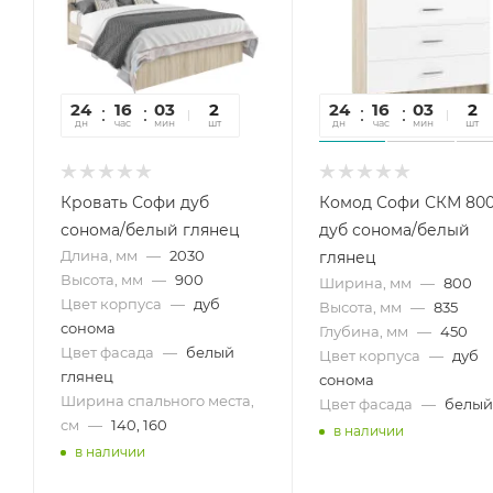
24
16
03
29
2
24
16
03
29
2
дн
час
мин
сек
шт
дн
час
мин
сек
шт
Кровать Софи дуб
Комод Софи СКМ 800
сонома/белый глянец
дуб сонома/белый
Длина, мм
—
2030
глянец
Высота, мм
—
900
Ширина, мм
—
800
Цвет корпуса
—
дуб
Высота, мм
—
835
сонома
Глубина, мм
—
450
Цвет фасада
—
белый
Цвет корпуса
—
дуб
глянец
сонома
Ширина спального места,
Цвет фасада
—
белый
см
—
140, 160
в наличии
в наличии