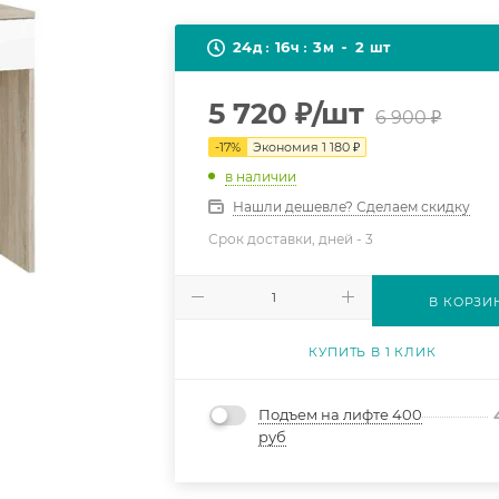
24
16
3
2
д
ч
м
шт
5 720
₽
/шт
6 900
₽
-
17
%
Экономия
1 180
₽
в наличии
Нашли дешевле? Сделаем скидку
Срок доставки, дней -
3
В КОРЗИ
КУПИТЬ В 1 КЛИК
Подъем на лифте 400
руб