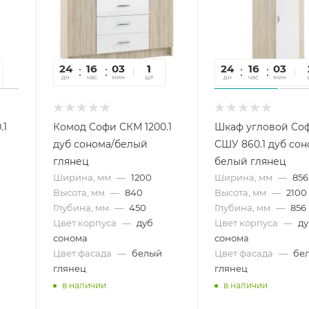
24
16
03
29
1
24
16
03
2
дн
час
мин
сек
шт
дн
час
мин
се
.1
Комод Софи СКМ 1200.1
Шкаф угловой Со
дуб сонома/белый
СШУ 860.1 дуб сон
глянец
белый глянец
Ширина, мм
—
1200
Ширина, мм
—
856
Высота, мм
—
840
Высота, мм
—
2100
Глубина, мм
—
450
Глубина, мм
—
856
Цвет корпуса
—
дуб
Цвет корпуса
—
д
сонома
сонома
Цвет фасада
—
белый
Цвет фасада
—
бе
глянец
глянец
в наличии
в наличии