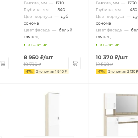
Высота, мм
—
1710
Высота, мм
—
1730
Глубина, мм
—
540
Глубина, мм
—
450
Цвет корпуса
—
дуб
Цвет корпуса
—
д
сонома
сонома
Цвет фасада
—
белый
Цвет фасада
—
бе
глянец
глянец
в наличии
в наличии
8 950
₽
/шт
10 370
₽
/шт
10 790
₽
12 500
₽
-
17
%
Экономия
1 840
₽
-
17
%
Экономия
2 130