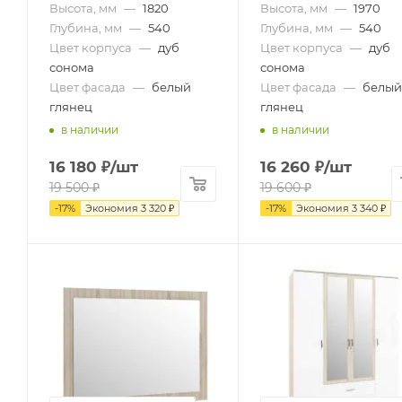
Высота, мм
—
1820
Высота, мм
—
1970
Глубина, мм
—
540
Глубина, мм
—
540
Цвет корпуса
—
дуб
Цвет корпуса
—
дуб
сонома
сонома
Цвет фасада
—
белый
Цвет фасада
—
белый
глянец
глянец
в наличии
в наличии
16 180
₽
/шт
16 260
₽
/шт
19 500
₽
19 600
₽
-
17
%
Экономия
3 320
₽
-
17
%
Экономия
3 340
₽