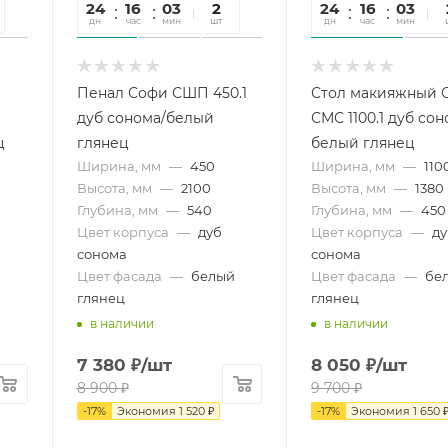
24
16
03
29
2
24
16
03
2
дн
час
мин
сек
шт
дн
час
мин
се
Пенал Софи СШП 450.1
Стол макияжный 
дуб сонома/белый
СМС 1100.1 дуб сон
ц
глянец
белый глянец
Ширина, мм
—
450
Ширина, мм
—
110
Высота, мм
—
2100
Высота, мм
—
1380
Глубина, мм
—
540
Глубина, мм
—
450
Цвет корпуса
—
дуб
Цвет корпуса
—
д
сонома
сонома
Цвет фасада
—
белый
Цвет фасада
—
бе
глянец
глянец
в наличии
в наличии
7 380
₽
/шт
8 050
₽
/шт
8 900
₽
9 700
₽
-
17
%
Экономия
1 520
₽
-
17
%
Экономия
1 650