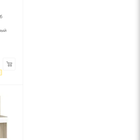
уб
лый
₽