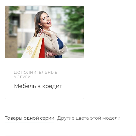
Кровать Лана 1,6 с подъемным механизмом и
велюровой обивкой синего цвета - это стильное и
функциональное решение для комфортного отдыха,
которое сочетает в себе качество, удобство и
эстетику.
Дно ящика ДСП 10 мм. Допустимая нагрузка до 400
кг равномерно распределенной нагрузки. Утопание
матраса 90 мм. Высота изножья 410 мм.
Рекомендуемая высота матрас до 21 см. Материал
ДОПОЛНИТЕЛЬНЫЕ
обивки микровелюр: синий софт.
УСЛУГИ
Мебель в кредит
Товары одной серии
Другие цвета этой модели