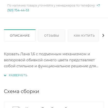
По наличию товара уточняйте у менеджеров по телефону:
+7
(921) 754-44-53
ОПИСАНИЕ
ОТЗЫВЫ
КАК КУПИТЬ
Кровать Лана 1,6 с подъемным механизмом и
велюровой обивкой синего цвета представляет
собой стильное и функциональное решение для
комфортного отдыха.
Кровать оснащена ортопедическим основанием и
подъемным механизмом, что обеспечивает легкий
Схема сборки
доступ к зоне хранения. Это позволяет быстро и
удобно менять или добавлять матрас, а также