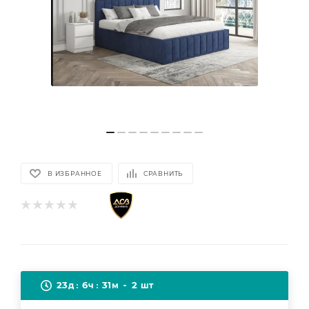
В ИЗБРАННОЕ
СРАВНИТЬ
23
6
31
2
д
ч
м
шт