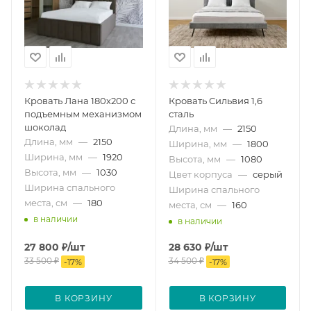
Кровать Лана 180х200 с
Кровать Сильвия 1,6
подъемным механизмом
сталь
шоколад
Длина, мм
—
2150
Длина, мм
—
2150
Ширина, мм
—
1800
Ширина, мм
—
1920
Высота, мм
—
1080
Высота, мм
—
1030
Цвет корпуса
—
серый
Ширина спального
Ширина спального
места, см
—
180
места, см
—
160
в наличии
в наличии
27 800
₽
/шт
28 630
₽
/шт
33 500
₽
34 500
₽
-
17
%
-
17
%
В КОРЗИНУ
В КОРЗИНУ