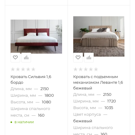
Кровать Сильвия 1,6
Кровать с подъемным
бордо
механизмом Леванте 1,6
бежевый
Длина, мм
—
2150
Длина, мм
—
2150
Ширина, мм
—
1800
Ширина, мм
—
1720
Высота, мм
—
1080
Высота, мм
—
1035
Ширина спального
Цвет корпуса
—
места, см
—
160
бежевый
в наличии
Ширина спального
места, см
—
160