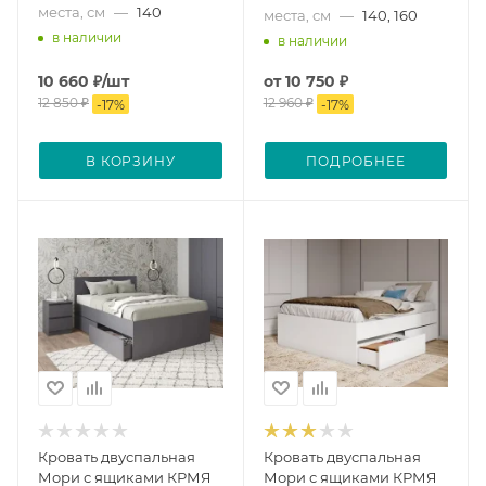
места, см
—
140
места, см
—
140, 160
в наличии
в наличии
10 660
₽
/шт
от
10 750 ₽
12 850
₽
12 960 ₽
-
17
%
-
17
%
В КОРЗИНУ
ПОДРОБНЕЕ
Кровать двуспальная
Кровать двуспальная
Мори с ящиками КРМЯ
Мори с ящиками КРМЯ