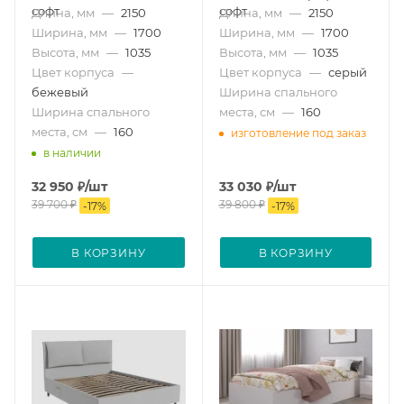
софт
софт
Длина, мм
—
2150
Длина, мм
—
2150
Ширина, мм
—
1700
Ширина, мм
—
1700
Высота, мм
—
1035
Высота, мм
—
1035
Цвет корпуса
—
Цвет корпуса
—
серый
бежевый
Ширина спального
Ширина спального
места, см
—
160
места, см
—
160
изготовление под заказ
в наличии
32 950
₽
/шт
33 030
₽
/шт
39 700
₽
39 800
₽
-
17
%
-
17
%
В КОРЗИНУ
В КОРЗИНУ