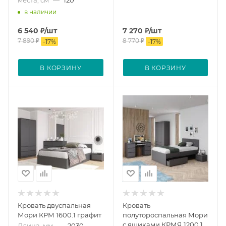
места, см
—
120
в наличии
6 540
₽
/шт
7 270
₽
/шт
7 890
₽
8 770
₽
-
17
%
-
17
%
В КОРЗИНУ
В КОРЗИНУ
Кровать двуспальная
Кровать
Мори КРМ 1600.1 графит
полутороспальная Мори
с ящиками КРМЯ 1200.1
Длина, мм
—
2030