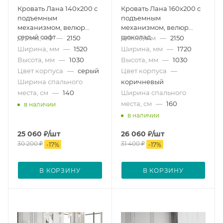
Кровать Лана 140х200 с
Кровать Лана 160х200 с
подъемным
подъемным
механизмом, велюр
механизмом, велюр
серый софт
шоколад
Длина, мм
—
2150
Длина, мм
—
2150
Ширина, мм
—
1520
Ширина, мм
—
1720
Высота, мм
—
1030
Высота, мм
—
1030
Цвет корпуса
—
серый
Цвет корпуса
—
Ширина спального
коричневый
места, см
—
140
Ширина спального
места, см
—
160
в наличии
в наличии
25 060
₽
/шт
26 060
₽
/шт
30 200
₽
31 400
₽
-
17
%
-
17
%
В КОРЗИНУ
В КОРЗИНУ