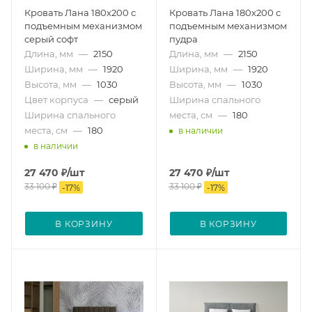
Кровать Лана 180х200 с
Кровать Лана 180х200 с
подъемным механизмом
подъемным механизмом
серый софт
пудра
Длина, мм
—
2150
Длина, мм
—
2150
Ширина, мм
—
1920
Ширина, мм
—
1920
Высота, мм
—
1030
Высота, мм
—
1030
Цвет корпуса
—
серый
Ширина спального
Ширина спального
места, см
—
180
места, см
—
180
в наличии
в наличии
27 470
₽
/шт
27 470
₽
/шт
33 100
₽
33 100
₽
-
17
%
-
17
%
В КОРЗИНУ
В КОРЗИНУ