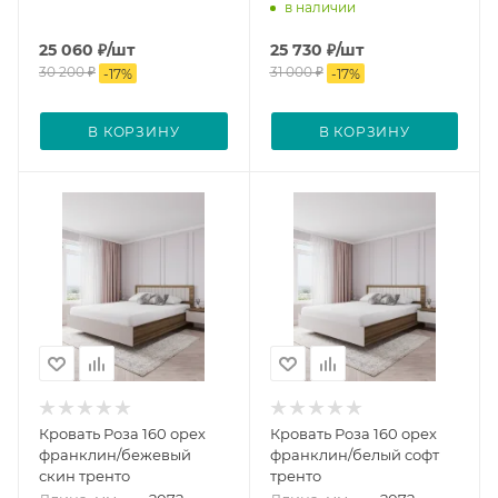
в наличии
25 060
₽
/шт
25 730
₽
/шт
30 200
₽
31 000
₽
-
17
%
-
17
%
В КОРЗИНУ
В КОРЗИНУ
Кровать Роза 160 орех
Кровать Роза 160 орех
франклин/бежевый
франклин/белый софт
скин тренто
тренто