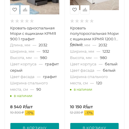
Кровать односпальная
Кровать
Мори с ящиками КРМЯ
полутороспальная Мори
900.1 графит
с ящиками КРМЯ 1200.1
белый
Длина, мм
—
2032
Длина, мм
—
2032
Ширина, мм
—
932
Ширина, мм
—
1232
Высота, мм
—
980
Высота, мм
—
980
Цвет корпуса
—
графит
Цвет корпуса
—
белый
серый
Цвет фасада
—
белый
Цвет фасада
—
графит
Ширина спального
Ширина спального
места, см
—
120
места, см
—
90
в наличии
в наличии
8 540
₽
/шт
10 150
₽
/шт
10 300
₽
12 230
₽
-
17
%
-
17
%
В КОРЗИНУ
В КОРЗИНУ