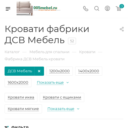
0
Кровати фабрики
ДСВ Мебель
52
—
—
—
Каталог
Мебель для спальни
Кровати
Фабрика ДСВ Мебель кровати
ДСВ Мебель
1200х2000
1400х2000
1600х2000
Показать еще
Кровати икеа
Кровати с ящиками
Кровати мягкие
Показать еще
ФИЛЬТР