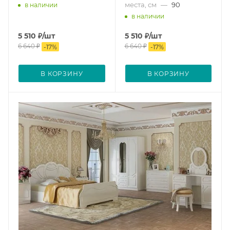
места, см
—
90
в наличии
в наличии
5 510
₽
/шт
5 510
₽
/шт
6 640
₽
6 640
₽
-
17
%
-
17
%
В КОРЗИНУ
В КОРЗИНУ