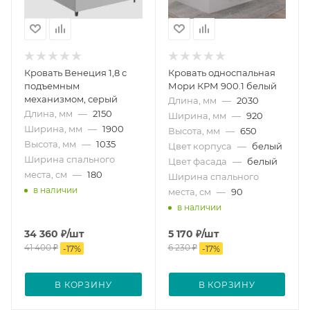
Кровать Венеция 1,8 с
Кровать односпальная
подъемным
Мори КРМ 900.1 белый
механизмом, серый
Длина, мм
—
2030
Длина, мм
—
2150
Ширина, мм
—
920
Ширина, мм
—
1900
Высота, мм
—
650
Высота, мм
—
1035
Цвет корпуса
—
белый
Ширина спального
Цвет фасада
—
белый
места, см
—
180
Ширина спального
в наличии
места, см
—
90
в наличии
34 360
₽
/шт
5 170
₽
/шт
41 400
₽
6 230
₽
-
17
%
-
17
%
В КОРЗИНУ
В КОРЗИНУ