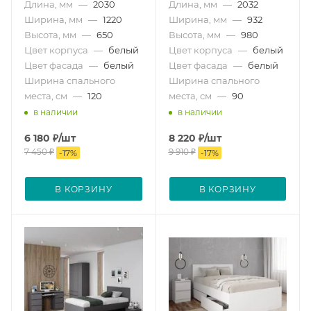
Длина, мм
—
2030
Длина, мм
—
2032
Ширина, мм
—
1220
Ширина, мм
—
932
Высота, мм
—
650
Высота, мм
—
980
Цвет корпуса
—
белый
Цвет корпуса
—
белый
Цвет фасада
—
белый
Цвет фасада
—
белый
Ширина спального
Ширина спального
места, см
—
120
места, см
—
90
в наличии
в наличии
6 180
₽
/шт
8 220
₽
/шт
7 450
₽
9 910
₽
-
17
%
-
17
%
В КОРЗИНУ
В КОРЗИНУ