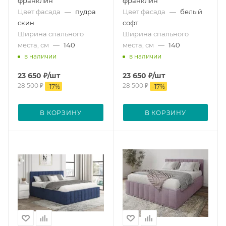
франклин
франклин
Цвет фасада
—
пудра
Цвет фасада
—
белый
скин
софт
Ширина спального
Ширина спального
места, см
—
140
места, см
—
140
в наличии
в наличии
23 650
₽
/шт
23 650
₽
/шт
28 500
₽
28 500
₽
-
17
%
-
17
%
В КОРЗИНУ
В КОРЗИНУ