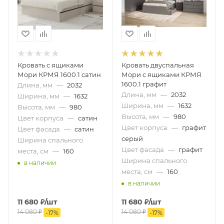
Кровать с ящиками
Кровать двуспальная
Мори КРМЯ 1600.1 сатин
Мори с ящиками КРМЯ
1600.1 графит
Длина, мм
—
2032
Длина, мм
—
2032
Ширина, мм
—
1632
Ширина, мм
—
1632
Высота, мм
—
980
Высота, мм
—
980
Цвет корпуса
—
сатин
Цвет корпуса
—
графит
Цвет фасада
—
сатин
серый
Ширина спального
Цвет фасада
—
графит
места, см
—
160
Ширина спального
в наличии
места, см
—
160
в наличии
11 680
₽
/шт
11 680
₽
/шт
14 080
₽
14 080
₽
-
17
%
-
17
%