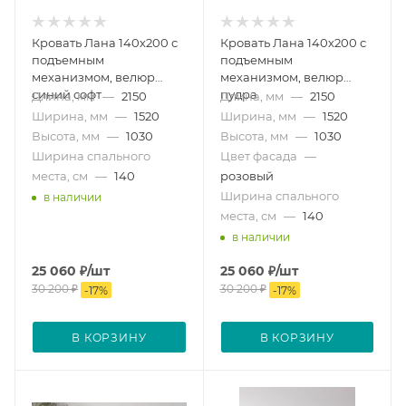
Кровать Лана 140х200 с
Кровать Лана 140х200 с
подъемным
подъемным
механизмом, велюр
механизмом, велюр
синий софт
пудра
Длина, мм
—
2150
Длина, мм
—
2150
Ширина, мм
—
1520
Ширина, мм
—
1520
Высота, мм
—
1030
Высота, мм
—
1030
Ширина спального
Цвет фасада
—
места, см
—
140
розовый
Ширина спального
в наличии
места, см
—
140
в наличии
25 060
₽
/шт
25 060
₽
/шт
30 200
₽
30 200
₽
-
17
%
-
17
%
В КОРЗИНУ
В КОРЗИНУ