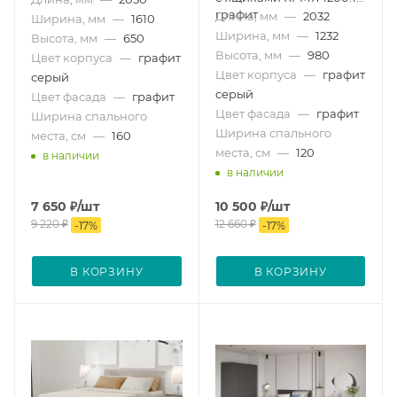
графит
Длина, мм
—
2032
Ширина, мм
—
1610
Ширина, мм
—
1232
Высота, мм
—
650
Высота, мм
—
980
Цвет корпуса
—
графит
Цвет корпуса
—
графит
серый
серый
Цвет фасада
—
графит
Цвет фасада
—
графит
Ширина спального
Ширина спального
места, см
—
160
места, см
—
120
в наличии
в наличии
7 650
₽
/шт
10 500
₽
/шт
9 220
₽
12 660
₽
-
17
%
-
17
%
В КОРЗИНУ
В КОРЗИНУ