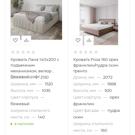
Кровать Лана 140х200 с
Кровать Роза 160 орех
подъемным
франклин/пудра скин
механизмом, велюр
тренто
бежевый софт
Длина, мм
—
2150
Длина, мм
—
2072
Ширина, мм
—
1520
Ширина, мм
—
1668
Высота, мм
—
1035
Высота, мм
—
920
Цвет корпуса
—
Цвет корпуса
—
орех
бежевый
франклин
Ширина спального
Цвет фасада
—
пудра
места, см
—
140
скин
Ширина спального
в наличии
места, см
—
160