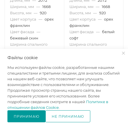
Длина, мм
—
2072
Длина, мм
—
2072
Ширина, мм
—
1668
Ширина, мм
—
1668
Высота, мм
—
920
Высота, мм
—
920
Цвет корпуса
—
орех
Цвет корпуса
—
орех
франклин
франклин
Цвет фасада
—
Цвет фасада
—
белый
бежевый скин
софт
Ширина спального
Ширина спального
места, см
—
160
места, см
—
160
Файлы cookie
в наличии
в наличии
Мы используем файлы cookie, разработанные нашими
25 730
₽
/шт
25 730
₽
/шт
специалистами и третьими лицами, для анализа событий
31 000
₽
31 000
₽
-
17
%
-
17
%
на нашем веб-сайте, что позволяет нам улучшать
взаимодействие с пользователями и обслуживание.
В КОРЗИНУ
В КОРЗИНУ
Продолжая просмотр страниц нашего сайта, вы
принимаете условия его использования. Более
подробные сведения смотрите в нашей
Политике в
отношении файлов Cookie
.
ПРИНИМАЮ
НЕ ПРИНИМАЮ