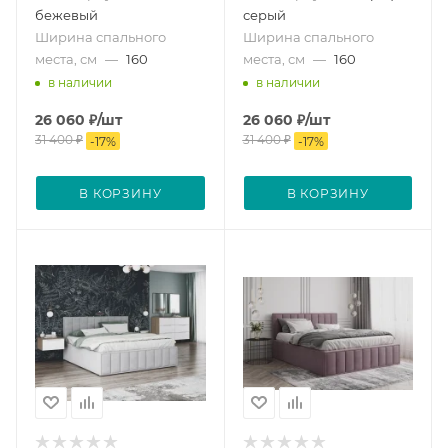
бежевый
серый
Ширина спального
Ширина спального
места, см
—
160
места, см
—
160
в наличии
в наличии
26 060
₽
/шт
26 060
₽
/шт
31 400
₽
31 400
₽
-
17
%
-
17
%
В КОРЗИНУ
В КОРЗИНУ