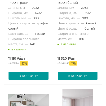
1400.1 графит
1600.1 белый
Длина, мм
—
2032
Длина, мм
—
2032
Ширина, мм
—
1432
Ширина, мм
—
1632
Высота, мм
—
980
Высота, мм
—
980
Цвет корпуса
—
графит
Цвет корпуса
—
белый
серый
Цвет фасада
—
белый
Цвет фасада
—
графит
Ширина спального
Ширина спального
места, см
—
160
места, см
—
140
в наличии
в наличии
11 110
₽
/шт
11 320
₽
/шт
13 390
₽
13 640
₽
-
17
%
-
17
%
В КОРЗИНУ
В КОРЗИНУ