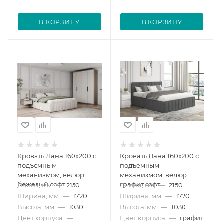
В КОРЗИНУ
В КОРЗИНУ
Кровать Лана 160х200 с
Кровать Лана 160х200 с
подъемным
подъемным
механизмом, велюр
механизмом, велюр
бежевый софт
графит софт
Длина, мм
—
2150
Длина, мм
—
2150
Ширина, мм
—
1720
Ширина, мм
—
1720
Высота, мм
—
1030
Высота, мм
—
1030
Цвет корпуса
—
Цвет корпуса
—
графит