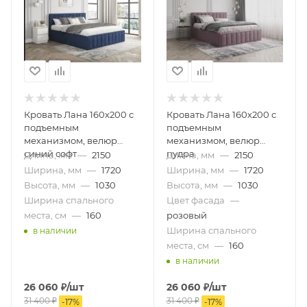
Кровать Лана 160х200 с
Кровать Лана 160х200 с
подъемным
подъемным
механизмом, велюр
механизмом, велюр
синий софт
пудра
Длина, мм
—
2150
Длина, мм
—
2150
Ширина, мм
—
1720
Ширина, мм
—
1720
Высота, мм
—
1030
Высота, мм
—
1030
Ширина спального
Цвет фасада
—
места, см
—
160
розовый
Ширина спального
в наличии
места, см
—
160
в наличии
26 060
₽
/шт
26 060
₽
/шт
31 400
₽
31 400
₽
-
17
%
-
17
%