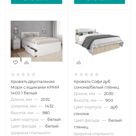
Кровать двуспальная
Кровать Софи дуб
Мори с ящиками КРМЯ
сонома/белый глянец
1400.1 белый
Длина, мм
—
2030
Длина, мм
—
2032
Высота, мм
—
900
Ширина, мм
—
1432
Цвет корпуса
—
дуб
Высота, мм
—
980
сонома
Цвет корпуса
—
белый
Цвет фасада
—
белый
Цвет фасада
—
белый
глянец
Ширина спального
Ширина спального