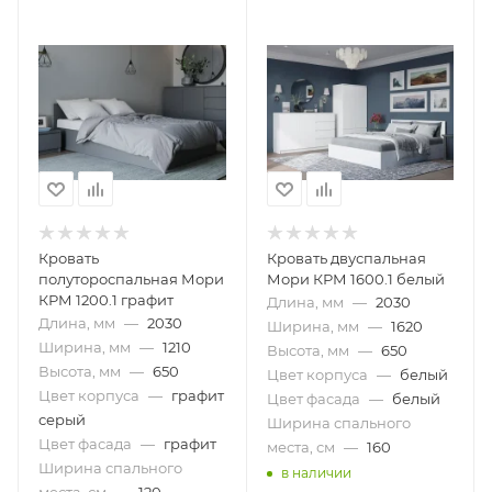
Кровать
Кровать двуспальная
полутороспальная Мори
Мори КРМ 1600.1 белый
КРМ 1200.1 графит
Длина, мм
—
2030
Длина, мм
—
2030
Ширина, мм
—
1620
Ширина, мм
—
1210
Высота, мм
—
650
Высота, мм
—
650
Цвет корпуса
—
белый
Цвет корпуса
—
графит
Цвет фасада
—
белый
серый
Ширина спального
Цвет фасада
—
графит
места, см
—
160
Ширина спального
в наличии