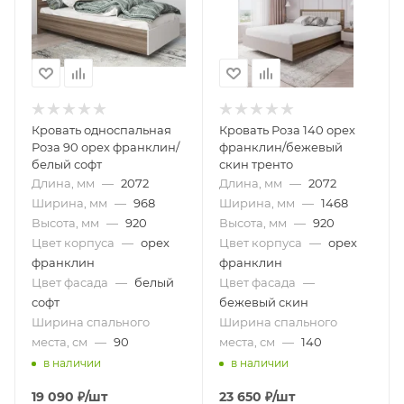
Кровать односпальная
Кровать Роза 140 орех
Роза 90 орех франклин/
франклин/бежевый
белый софт
скин тренто
Длина, мм
—
2072
Длина, мм
—
2072
Ширина, мм
—
968
Ширина, мм
—
1468
Высота, мм
—
920
Высота, мм
—
920
Цвет корпуса
—
орех
Цвет корпуса
—
орех
франклин
франклин
Цвет фасада
—
белый
Цвет фасада
—
софт
бежевый скин
Ширина спального
Ширина спального
места, см
—
90
места, см
—
140
в наличии
в наличии
19 090
₽
/шт
23 650
₽
/шт