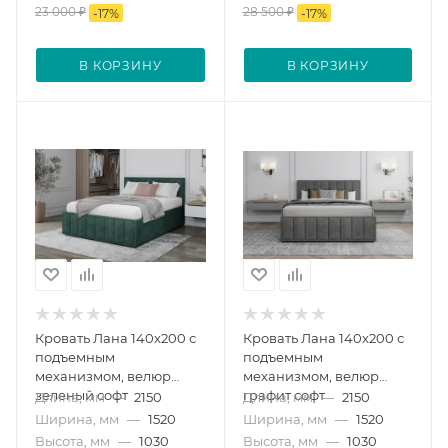
23 000
₽
28 500
₽
-
17
%
-
17
%
В КОРЗИНУ
В КОРЗИНУ
Кровать Лана 140х200 с
Кровать Лана 140х200 с
подъемным
подъемным
механизмом, велюр
механизмом, велюр
зеленый софт
графит софт
Длина, мм
—
2150
Длина, мм
—
2150
Ширина, мм
—
1520
Ширина, мм
—
1520
Высота, мм
—
1030
Высота, мм
—
1030