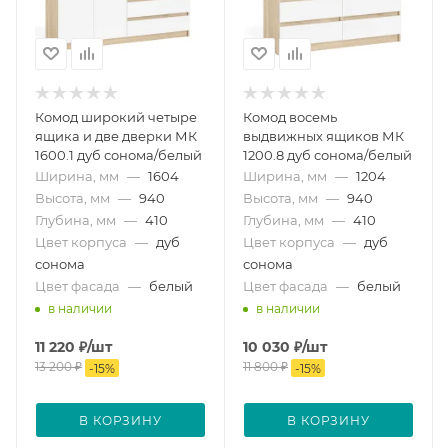
Комод широкий четыре
Комод восемь
ящика и две дверки МК
выдвижных ящиков МК
1600.1 дуб сонома/белый
1200.8 дуб сонома/белый
Ширина, мм
—
1604
Ширина, мм
—
1204
Высота, мм
—
940
Высота, мм
—
940
Глубина, мм
—
410
Глубина, мм
—
410
Цвет корпуса
—
дуб
Цвет корпуса
—
дуб
сонома
сонома
Цвет фасада
—
белый
Цвет фасада
—
белый
в наличии
в наличии
11 220
₽
/шт
10 030
₽
/шт
13 200
₽
11 800
₽
-
15
%
-
15
%
В КОРЗИНУ
В КОРЗИНУ