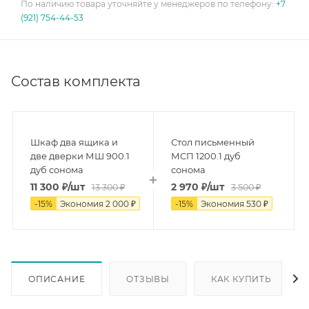
По наличию товара уточняйте у менеджеров по телефону:
+7
(921) 754-44-53
Состав комплекта
Шкаф два ящика и
Стол письменный
две дверки МШ 900.1
МСП 1200.1 дуб
дуб сонома
сонома
11 300
₽
/шт
2 970
₽
/шт
13 300
₽
3 500
₽
-
15
%
Экономия
2 000
₽
-
15
%
Экономия
530
₽
ОПИСАНИЕ
ОТЗЫВЫ
КАК КУПИТЬ