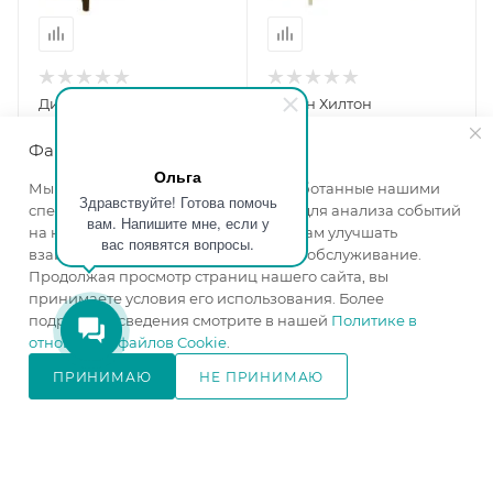
Диван Омега
Диван Хилтон
Ширина, мм
—
1995
Ширина, мм
—
2170
Файлы cookie
Высота, мм
—
910
Высота, мм
—
980
Ольга
Глубина, мм
—
960
Глубина, мм
—
1050
Мы используем файлы cookie, разработанные нашими
Ширина спального
Ширина спального
Здравствуйте! Готова помочь
специалистами и третьими лицами, для анализа событий
вам. Напишите мне, если у
места, см
—
120
места, см
—
150
на нашем веб-сайте, что позволяет нам улучшать
вас появятся вопросы.
изготовление под заказ
изготовление под заказ
взаимодействие с пользователями и обслуживание.
Продолжая просмотр страниц нашего сайта, вы
от
44 200 ₽
от
69 100 ₽
принимаете условия его использования. Более
подробные сведения смотрите в нашей
Политике в
отношении файлов Cookie
.
ПОДРОБНЕЕ
ПОДРОБНЕЕ
ПРИНИМАЮ
НЕ ПРИНИМАЮ
В КОРЗИНУ