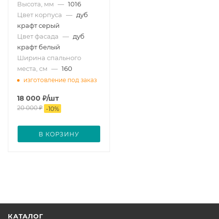
Высота, мм
—
1016
Цвет корпуса
—
дуб
крафт серый
Цвет фасада
—
дуб
крафт белый
Ширина спального
места, см
—
160
изготовление под заказ
18 000
₽
/шт
20 000
₽
-
10
%
В КОРЗИНУ
КАТАЛОГ