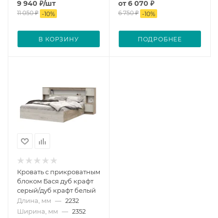
9 940
₽
/шт
от
6 070 ₽
11 050
₽
6 750 ₽
-
10
%
-
10
%
В КОРЗИНУ
ПОДРОБНЕЕ
Кровать с прикроватным
блоком Бася дуб крафт
серый/дуб крафт белый
Длина, мм
—
2232
Ширина, мм
—
2352