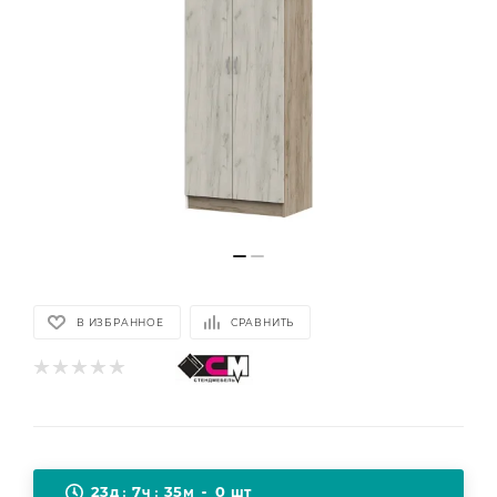
В ИЗБРАННОЕ
СРАВНИТЬ
23
7
35
0
д
ч
м
шт