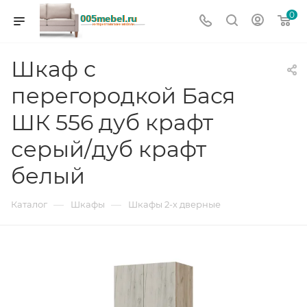
0
Шкаф с
перегородкой Бася
ШК 556 дуб крафт
серый/дуб крафт
белый
—
—
Каталог
Шкафы
Шкафы 2-х дверные