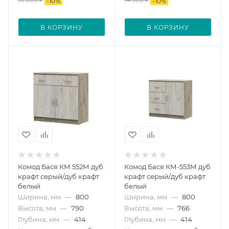
-
10
%
-
10
%
В КОРЗИНУ
В КОРЗИНУ
Комод Бася КМ 552М дуб
Комод Бася КМ-553М дуб
крафт серый/дуб крафт
крафт серый/дуб крафт
белый
белый
Ширина, мм
—
800
Ширина, мм
—
800
Высота, мм
—
790
Высота, мм
—
766
Глубина, мм
—
414
Глубина, мм
—
414