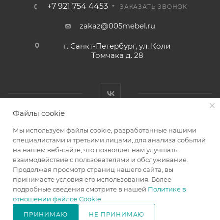
+7 921 754 4453
ЗАКАЗАТЬ ЗВОНОК
zakaz@005mebel.ru
г. Санкт-Петербург, ул. Коли
Томчака д. 28
Файлы cookie
Мы используем файлы cookie, разработанные нашими
специалистами и третьими лицами, для анализа событий
на нашем веб-сайте, что позволяет нам улучшать
Интернет магазин мебели в Санкт-Петербурге © 2000-2026
взаимодействие с пользователями и обслуживание.
г.
Продолжая просмотр страниц нашего сайта, вы
принимаете условия его использования. Более
подробные сведения смотрите в нашей
Политике в
отношении файлов Cookie
.
ПРИНИМАЮ
НЕ ПРИНИМАЮ