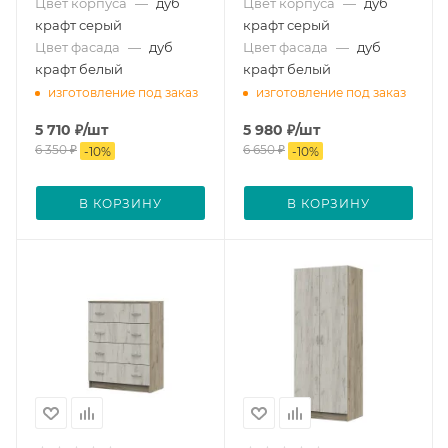
Цвет корпуса
—
дуб
Цвет корпуса
—
дуб
крафт серый
крафт серый
Цвет фасада
—
дуб
Цвет фасада
—
дуб
крафт белый
крафт белый
изготовление под заказ
изготовление под заказ
5 710
₽
/шт
5 980
₽
/шт
6 350
₽
6 650
₽
-
10
%
-
10
%
В КОРЗИНУ
В КОРЗИНУ