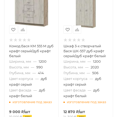
Комод Бася КМ 555 М дуб
Шкаф 3-х створчатый
крафт серый/дуб крафт
Бася ШК-557 дуб крафт
белый
серый/дуб крафт белый
Ширина, мм
—
1200
Ширина, мм
—
1200
Высота, мм
—
990
Высота, мм
—
2020
Глубина, мм
—
414
Глубина, мм
—
506
Цвет корпуса
—
дуб
Цвет корпуса
—
дуб
крафт серый
крафт серый
Цвет фасада
—
дуб
Цвет фасада
—
дуб
крафт белый
крафт белый
изготовление под заказ
изготовление под заказ
9 000
₽
/шт
12 870
₽
/шт
10 000
₽
14 300
₽