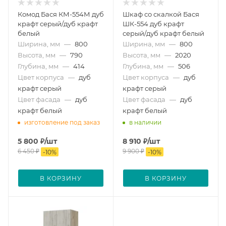
Комод Бася КМ-554М дуб
Шкаф со скалкой Бася
крафт серый/дуб крафт
ШК-554 дуб крафт
белый
серый/дуб крафт белый
Ширина, мм
—
800
Ширина, мм
—
800
Высота, мм
—
790
Высота, мм
—
2020
Глубина, мм
—
414
Глубина, мм
—
506
Цвет корпуса
—
дуб
Цвет корпуса
—
дуб
крафт серый
крафт серый
Цвет фасада
—
дуб
Цвет фасада
—
дуб
крафт белый
крафт белый
изготовление под заказ
в наличии
5 800
₽
/шт
8 910
₽
/шт
6 450
₽
9 900
₽
-
10
%
-
10
%
В КОРЗИНУ
В КОРЗИНУ