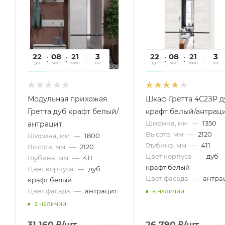
22
08
21
00
3
22
08
21
00
3
дн
час
мин
сек
шт
дн
час
мин
сек
шт
Модульная прихожая
Шкаф Гретта 4С2ЗР д
Гретта дуб крафт белый/
крафт белый/антрац
Ширина, мм
—
1350
антрацит
Высота, мм
—
2120
Ширина, мм
—
1800
Глубина, мм
—
411
Высота, мм
—
2120
Цвет корпуса
—
дуб
Глубина, мм
—
411
крафт белый
Цвет корпуса
—
дуб
Цвет фасада
—
антра
крафт белый
Цвет фасада
—
антрацит
в наличии
в наличии
31 160
₽
/шт
26 790
₽
/шт