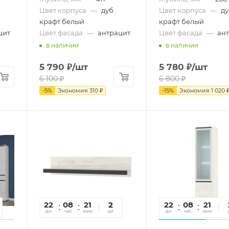
Цвет корпуса
—
дуб
Цвет корпуса
—
д
крафт белый
крафт белый
цит
Цвет фасада
—
антрацит
Цвет фасада
—
ан
в наличии
в наличии
5 790
₽
/шт
5 780
₽
/шт
6 100
₽
6 800
₽
-
5
%
Экономия
310
₽
-
15
%
Экономия
1 020
22
08
21
00
2
22
08
21
0
дн
час
мин
сек
шт
дн
час
мин
се