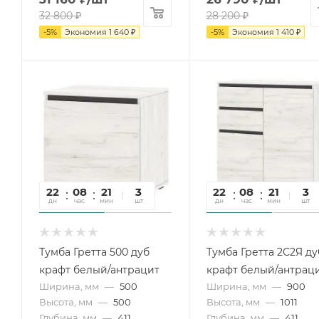
32 800
₽
28 200
₽
-
5
%
Экономия
1 640
₽
-
5
%
Экономия
1 410
₽
22
08
21
00
3
22
08
21
00
3
дн
час
мин
сек
шт
дн
час
мин
сек
шт
Тумба Гретта 500 дуб
Тумба Гретта 2С2Я ду
крафт белый/антрацит
крафт белый/антрац
Ширина, мм
—
500
Ширина, мм
—
900
Высота, мм
—
500
Высота, мм
—
1011
Глубина, мм
—
411
Глубина, мм
—
411