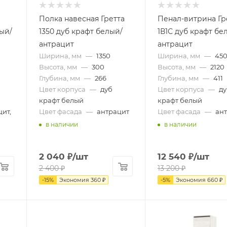
Полка навесная Гретта
Пенал-витрина Гр
лый/
1350 дуб крафт белый/
1В1С дуб крафт бе
антрацит
антрацит
Ширина, мм
—
1350
Ширина, мм
—
45
Высота, мм
—
300
Высота, мм
—
2120
Глубина, мм
—
266
Глубина, мм
—
411
Цвет корпуса
—
дуб
Цвет корпуса
—
д
крафт белый
крафт белый
ит,
Цвет фасада
—
антрацит
Цвет фасада
—
ан
в наличии
в наличии
2 040
₽
/шт
12 540
₽
/шт
2 400
₽
13 200
₽
-
15
%
Экономия
360
₽
-
5
%
Экономия
660
₽