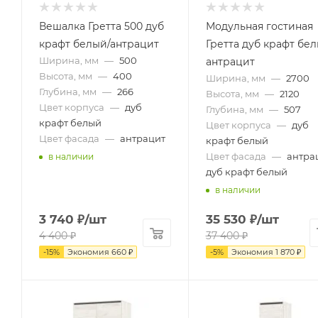
Вешалка Гретта 500 дуб
Модульная гостиная
крафт белый/антрацит
Гретта дуб крафт бе
Ширина, мм
—
500
антрацит
Высота, мм
—
400
Ширина, мм
—
2700
Глубина, мм
—
266
Высота, мм
—
2120
Цвет корпуса
—
дуб
Глубина, мм
—
507
крафт белый
Цвет корпуса
—
дуб
Цвет фасада
—
антрацит
крафт белый
Цвет фасада
—
антрац
в наличии
дуб крафт белый
в наличии
3 740
₽
/шт
35 530
₽
/шт
4 400
₽
37 400
₽
-
15
%
Экономия
660
₽
-
5
%
Экономия
1 870
₽