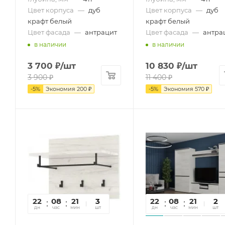
Цвет корпуса
—
дуб
Цвет корпуса
—
дуб
крафт белый
крафт белый
Цвет фасада
—
антрацит
Цвет фасада
—
антра
в наличии
в наличии
3 700
₽
/шт
10 830
₽
/шт
3 900
₽
11 400
₽
-
5
%
Экономия
200
₽
-
5
%
Экономия
570
₽
22
08
21
00
3
22
08
21
00
2
дн
час
мин
сек
шт
дн
час
мин
сек
шт