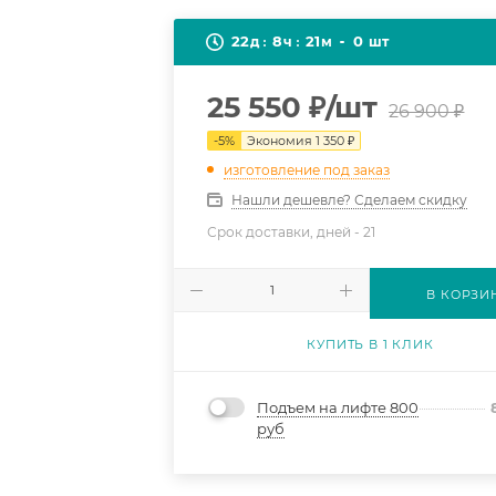
22
8
21
0
д
ч
м
шт
25 550
₽
/шт
26 900
₽
-
5
%
Экономия
1 350
₽
изготовление под заказ
Нашли дешевле? Сделаем скидку
Срок доставки, дней -
21
В КОРЗИ
КУПИТЬ В 1 КЛИК
Подъем на лифте 800
руб