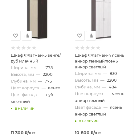
Шкаф Флагман-5 венге/
Шкаф Флагман-4 ясень
дуб млечный
анкор темный/ясень
анкор светлый
Ширина, мм
—
775
Ширина, мм
—
830
Высота, мм
—
2200
Высота, мм
—
2200
Глубина, мм
—
775
Глубина, мм
—
484
Цвет корпуса
—
венге
Цвет корпуса
—
ясень
Цвет фасада
—
дуб
анкор темный
млечный
Цвет фасада
—
ясень
в наличии
анкор светлый
в наличии
11 300
₽
/шт
10 800
₽
/шт