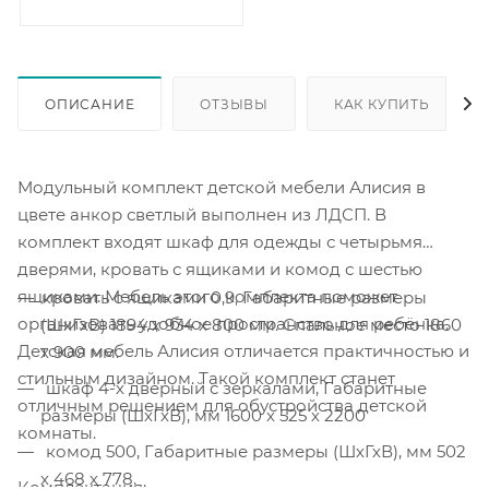
ОПИСАНИЕ
ОТЗЫВЫ
КАК КУПИТЬ
Модульный комплект детской мебели Алисия в
цвете анкор светлый выполнен из ЛДСП. В
комплект входят шкаф для одежды с четырьмя
дверями, кровать с ящиками и комод с шестью
ящиками. Мебель этого комплекта поможет
кровать с ящиками 0,9, Габаритные размеры
организовать удобное пространство для ребёнка.
(ШхГхВ) 1894 х 934 х 800 мм. Спальное место 1860
Детская мебель Алисия отличается практичностью и
х 900 мм.
стильным дизайном. Такой комплект станет
шкаф 4-х дверный с зеркалами, Габаритные
отличным решением для обустройства детской
размеры (ШхГхВ), мм 1600 х 525 х 2200
комнаты.
комод 500, Габаритные размеры (ШхГхВ), мм 502
х 468 х 778.
Комплектация: