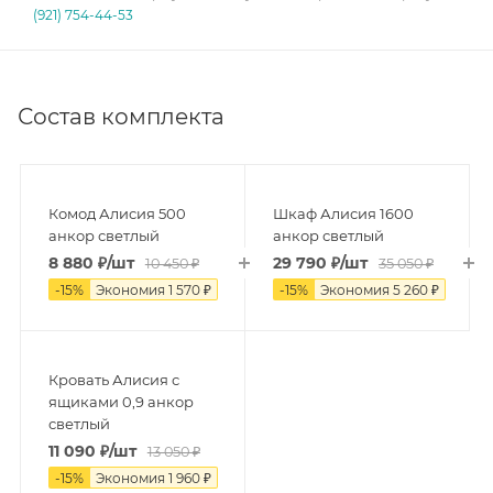
(921) 754-44-53
Состав комплекта
Комод Алисия 500
Шкаф Алисия 1600
анкор светлый
анкор светлый
8 880
₽
/шт
29 790
₽
/шт
10 450
₽
35 050
₽
-
15
%
Экономия
1 570
₽
-
15
%
Экономия
5 260
₽
Кровать Алисия с
ящиками 0,9 анкор
светлый
11 090
₽
/шт
13 050
₽
-
15
%
Экономия
1 960
₽