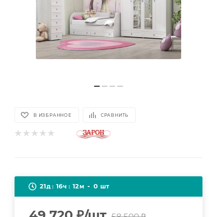
В ИЗБРАННОЕ
СРАВНИТЬ
21
16
12
0
д
ч
м
шт
49 720
₽
/шт
58 500
₽