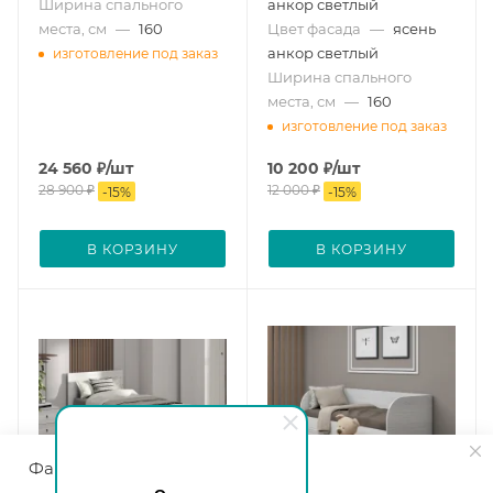
Ширина спального
анкор светлый
места, см
—
160
Цвет фасада
—
ясень
анкор светлый
изготовление под заказ
Ширина спального
места, см
—
160
изготовление под заказ
24 560
₽
/шт
10 200
₽
/шт
28 900
₽
12 000
₽
-
15
%
-
15
%
В КОРЗИНУ
В КОРЗИНУ
Файлы cookie