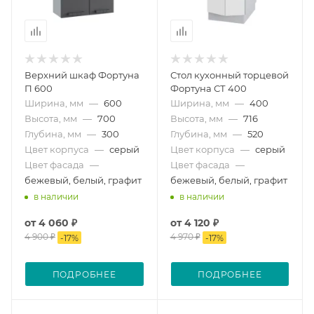
Верхний шкаф Фортуна
Стол кухонный торцевой
П 600
Фортуна СТ 400
Ширина, мм
—
600
Ширина, мм
—
400
Высота, мм
—
700
Высота, мм
—
716
Глубина, мм
—
300
Глубина, мм
—
520
Цвет корпуса
—
серый
Цвет корпуса
—
серый
Цвет фасада
—
Цвет фасада
—
бежевый, белый, графит
бежевый, белый, графит
в наличии
в наличии
от
4 060 ₽
от
4 120 ₽
4 900 ₽
4 970 ₽
-
17
%
-
17
%
ПОДРОБНЕЕ
ПОДРОБНЕЕ