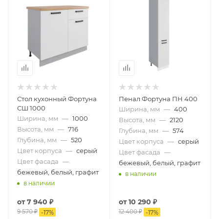
Стол кухонный Фортуна
Пенал Фортуна ПН 400
СШ 1000
Ширина, мм
—
400
Ширина, мм
—
1000
Высота, мм
—
2120
Высота, мм
—
716
Глубина, мм
—
574
Глубина, мм
—
520
Цвет корпуса
—
серый
Цвет корпуса
—
серый
Цвет фасада
—
Цвет фасада
—
бежевый, белый, графит
бежевый, белый, графит
в наличии
в наличии
от
7 940 ₽
от
10 290 ₽
9 570 ₽
12 400 ₽
-
17
%
-
17
%