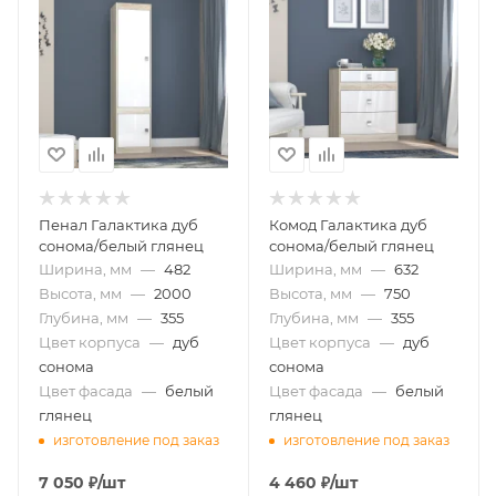
Пенал Галактика дуб
Комод Галактика дуб
сонома/белый глянец
сонома/белый глянец
Ширина, мм
—
482
Ширина, мм
—
632
Высота, мм
—
2000
Высота, мм
—
750
Глубина, мм
—
355
Глубина, мм
—
355
Цвет корпуса
—
дуб
Цвет корпуса
—
дуб
сонома
сонома
Цвет фасада
—
белый
Цвет фасада
—
белый
глянец
глянец
изготовление под заказ
изготовление под заказ
7 050
₽
/шт
4 460
₽
/шт