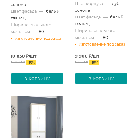
Цвет корпуса
—
дуб
сонома
сонома
Цвет фасада
—
белый
Цвет фасада
—
белый
глянец
глянец
Ширина спального
Ширина спального
места, см
—
80
места, см
—
80
изготовление под заказ
изготовление под заказ
10 830
₽
/шт
9 900
₽
/шт
12 750
₽
11 650
₽
-
15
%
-
15
%
В КОРЗИНУ
В КОРЗИНУ