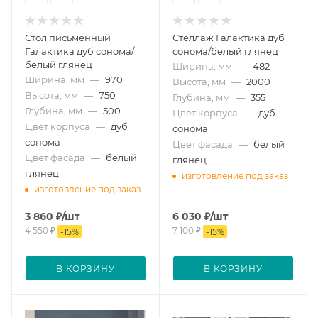
Стол письменный
Стеллаж Галактика дуб
Галактика дуб сонома/
сонома/белый глянец
белый глянец
Ширина, мм
—
482
Ширина, мм
—
970
Высота, мм
—
2000
Высота, мм
—
750
Глубина, мм
—
355
Глубина, мм
—
500
Цвет корпуса
—
дуб
Цвет корпуса
—
дуб
сонома
сонома
Цвет фасада
—
белый
Цвет фасада
—
белый
глянец
глянец
изготовление под заказ
изготовление под заказ
3 860
₽
/шт
6 030
₽
/шт
4 550
₽
7 100
₽
-
15
%
-
15
%
В КОРЗИНУ
В КОРЗИНУ