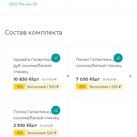
(921) 754-44-53
Состав комплекта
x1
x2
Кровать Галактика
Пенал Галактика дуб
дуб сонома/белый
сонома/белый глянец
глянец
10 830
₽
/шт
7 050
₽
/шт
12 750
₽
8 300
₽
-
15
%
Экономия
1 920
₽
-
15
%
Экономия
1 250
₽
x2
Полка Галактика дуб
сонома/белый глянец
2 930
₽
/шт
3 450
₽
-
15
%
Экономия
520
₽