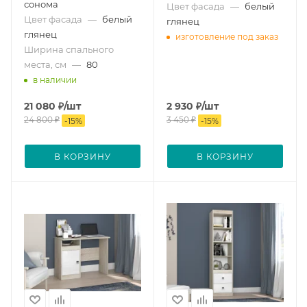
сонома
Цвет фасада
—
белый
Цвет фасада
—
белый
глянец
глянец
изготовление под заказ
Ширина спального
места, см
—
80
в наличии
21 080
₽
/шт
2 930
₽
/шт
24 800
₽
3 450
₽
-
15
%
-
15
%
В КОРЗИНУ
В КОРЗИНУ