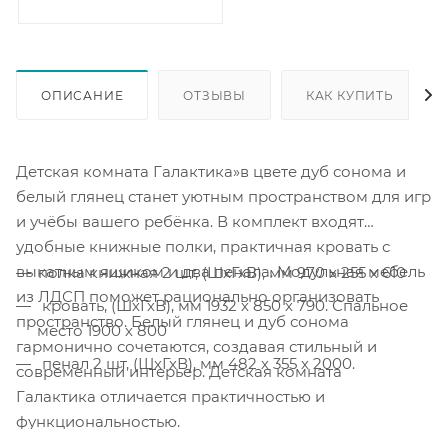
ОПИСАНИЕ
ОТЗЫВЫ
КАК КУПИТЬ
Детская комната Галактика»в цвете дуб сонома и
белый глянец станет уютным пространством для игр
и учёбы вашего ребёнка. В комплект входят
удобные книжные полки, практичная кровать с
выкатным ящиком и два пенала. Модульная мебель
полка книжная 2 шт, (ШхГхВ), мм 970 х 255 х 610
из ЛДСП поможет рационально организовать
кровать, (ШхГхВ), мм 1932 х 850 х 790. Спальное
пространство. Белый глянец и дуб сонома
место 1900 х 800
гармонично сочетаются, создавая стильный и
пенал 2 шт, (ШхГхВ), мм 482 х 355 х 2000.
современный интерьер. Детская комната
Галактика отличается практичностью и
функциональностью.