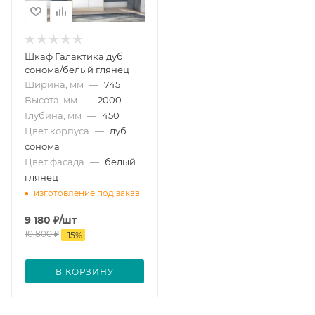
Шкаф Галактика дуб
сонома/белый глянец
Ширина, мм
—
745
Высота, мм
—
2000
Глубина, мм
—
450
Цвет корпуса
—
дуб
сонома
Цвет фасада
—
белый
глянец
изготовление под заказ
9 180
₽
/шт
10 800
₽
-
15
%
В КОРЗИНУ