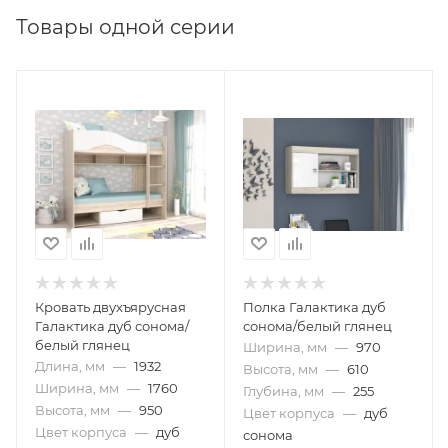
Товары одной серии
Кровать двухъярусная
Полка Галактика дуб
Галактика дуб сонома/
сонома/белый глянец
белый глянец
Ширина, мм
—
970
Длина, мм
—
1932
Высота, мм
—
610
Ширина, мм
—
1760
Глубина, мм
—
255
Высота, мм
—
950
Цвет корпуса
—
дуб
Цвет корпуса
—
дуб
сонома