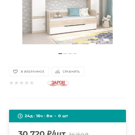
В ИЗБРАННОЕ
СРАВНИТЬ
24
16
8
0
д
ч
м
шт
30 720
₽
/шт
36 150
₽