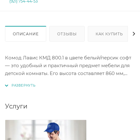
(921) 754-44-53
ОПИСАНИЕ
ОТЗЫВЫ
КАК КУПИТЬ
Комод Лавис КМД 800.1 в цвете белый/персик софт
— это удобный и практичный предмет мебели для
детской комнаты. Его высота составляет 860 мм,
ширина — 800 мм, глубина — 450 мм. Фасады
комода выполнены из МДФ с рельефной
вертикальной фрезеровкой. Комод оснащен
шариковыми направляющими в ящиках, что
Услуги
обеспечивает плавное и бесшумное открывание.
Комод имеет четыре ящика, что позволяет удобно
разместить вещи. Корпус ЛДСП белый. Фасад МДФ
персик софт.