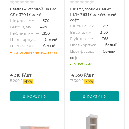
Стеллаж угловой Лавис
Шкаф угловой Лавис
СДУ 370.1 белый
ШДУ 765.1 белый/белый
софт
Ширина, мм
—
370
Ширина, мм
—
765
Высота, мм
—
426
Высота, мм
—
2150
Глубина, мм
—
2150
Глубина, мм
—
765
Цвет корпуса
—
белый
Цвет корпуса
—
белый
Цвет фасада
—
белый
Цвет фасада
—
белый
изготовление под заказ
софт
в наличии
4 310
₽
/шт
14 350
₽
/шт
5 200
₽
17 300
₽
-
17
%
-
17
%
В КОРЗИНУ
В КОРЗИНУ