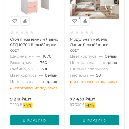
Стол письменный Лавис
Модульная мебель
СТД 1070.1 белый/персик
Лавис белый/персик
софт
софт
Ширина, мм
—
1070
Цвет корпуса
—
белый
Высота, мм
—
760
Цвет фасада
—
персик
Глубина, мм
—
590
Ширина спального
Цвет корпуса
—
белый
места, см
—
90
Цвет фасада
—
персик
изготовление под заказ
изготовление под заказ
9 210
₽
/шт
77 430
₽
/шт
11 100
₽
93 300
₽
-
17
%
-
17
%
В КОРЗИНУ
В КОРЗИНУ