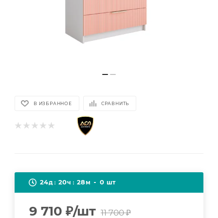
В ИЗБРАННОЕ
СРАВНИТЬ
24
20
28
0
д
ч
м
шт
9 710
₽
/шт
11 700
₽