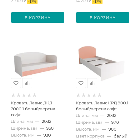
21 000
₽
14 200
₽
-
17
%
-
17
%
В КОРЗИНУ
В КОРЗИНУ
Кровать Лавис ДКД
Кровать Лавис КРД 900.1
2000.1 белый/персик
белый/персик софт
софт
Длина, мм
—
2032
Длина, мм
—
2032
Ширина, мм
—
970
Ширина, мм
—
950
Высота, мм
—
900
Высота, мм
—
930
Цвет корпуса
—
белый