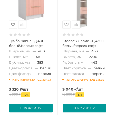
Тумба Лавис ТД 400.1
Стеллаж Лавис СД 450.1
белый/персик софт
белый/персик софт
Ширина, мм
—
400
Ширина, мм
—
450
Высота, мм
—
410
Высота, мм
—
2200
Глубина, мм
—
385
Глубина, мм
—
445
Цвет корпуса
—
белый
Цвет корпуса
—
белый
Цвет фасада
—
персик
Цвет фасада
—
персик
изготовление под заказ
изготовление под заказ
3 320
₽
/шт
9 040
₽
/шт
4 000
₽
10 900
₽
-
17
%
-
17
%
В КОРЗИНУ
В КОРЗИНУ