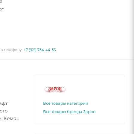
я
от
по телефону:
+7 (921) 754-44-53
афт
Все товары категории
ого
Все товары бренда Зарон
и. Комод
и и