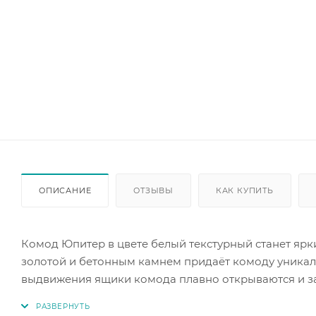
ОПИСАНИЕ
ОТЗЫВЫ
КАК КУПИТЬ
Комод Юпитер в цвете белый текстурный станет ярк
золотой и бетонным камнем придаёт комоду уника
выдвижения ящики комода плавно открываются и за
идеально впишется в современный интерьер. Его ди
декором комнаты.