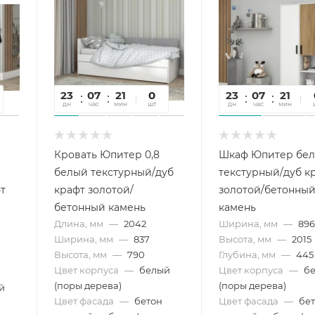
23
07
21
55
0
23
07
21
5
дн
час
мин
сек
шт
дн
час
мин
се
Кровать Юпитер 0,8
Шкаф Юпитер бе
белый текстурный/дуб
текстурный/дуб к
т
крафт золотой/
золотой/бетонны
бетонный камень
камень
Длина, мм
—
2042
Ширина, мм
—
89
Ширина, мм
—
837
Высота, мм
—
2015
Высота, мм
—
790
Глубина, мм
—
445
Цвет корпуса
—
белый
Цвет корпуса
—
б
(поры дерева)
(поры дерева)
й
Цвет фасада
—
бетон
Цвет фасада
—
бе