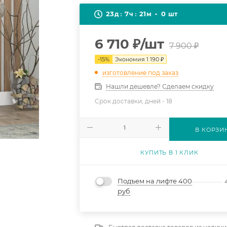
23
7
21
0
д
ч
м
шт
6 710
₽
/шт
7 900
₽
-
15
%
Экономия
1 190
₽
изготовление под заказ
Нашли дешевле? Сделаем скидку
Срок доставки, дней -
18
В КОРЗИ
КУПИТЬ В 1 КЛИК
Подъем на лифте 400
руб