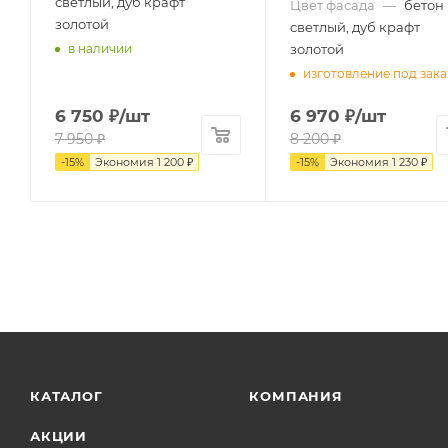
светлый, дуб крафт
Цвет фасада
—
бетон
золотой
светлый, дуб крафт
золотой
в наличии
изготовление под зака
6 750
₽
/шт
6 970
₽
/шт
7 950
₽
8 200
₽
-
15
%
Экономия
1 200
₽
-
15
%
Экономия
1 230
₽
КАТАЛОГ
КОМПАНИЯ
АКЦИИ