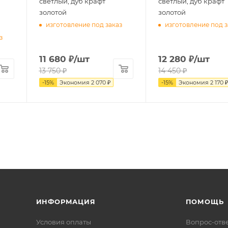
светлый, дуб крафт
светлый, дуб крафт
золотой
золотой
изготовление под заказ
изготовление под з
з
11 680
₽
/шт
12 280
₽
/шт
13 750
₽
14 450
₽
-
15
%
Экономия
2 070
₽
-
15
%
Экономия
2 170
ИНФОРМАЦИЯ
ПОМОЩЬ
Условия оплаты
Вопрос-отв