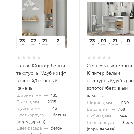
23
07
21
55
2
23
07
21
55
0
дн
час
мин
сек
шт
дн
час
мин
сек
шт
Пенал Юпитер белый
Стол компьютерный
текстурный/дуб крафт
Юпитер белый
золотой/бетонный
текстурный/дуб краф
камень
золотой/бетонный
Ширина, мм
—
435
камень
Высота, мм
—
2015
Ширина, мм
—
1100
Глубина, мм
—
445
Высота, мм
—
768
Цвет корпуса
—
белый
Глубина, мм
—
544
(поры дерева)
Цвет корпуса
—
белы
Цвет фасада
—
бетон
(поры дерева)