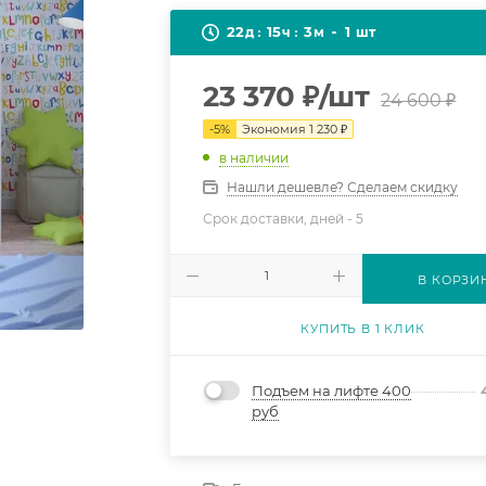
22
15
3
1
д
ч
м
шт
23 370
₽
/шт
24 600
₽
-
5
%
Экономия
1 230
₽
в наличии
Нашли дешевле? Сделаем скидку
Срок доставки, дней -
5
В КОРЗИ
КУПИТЬ В 1 КЛИК
Подъем на лифте 400
руб