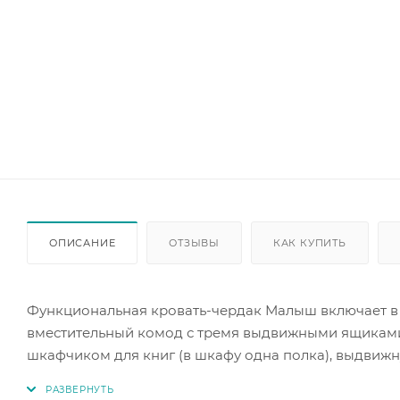
ОПИСАНИЕ
ОТЗЫВЫ
КАК КУПИТЬ
Функциональная кровать-чердак Малыш включает в с
вместительный комод с тремя выдвижными ящиками
шкафчиком для книг (в шкафу одна полка), выдвиж
выдвижной), выкатной ящик для игрушек.