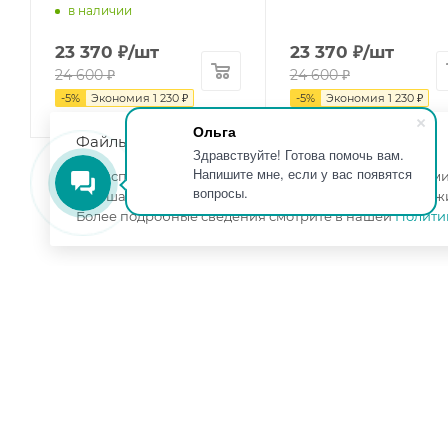
в наличии
23 370
₽
/шт
23 370
₽
/шт
24 600
₽
24 600
₽
-
5
%
Экономия
1 230
₽
-
5
%
Экономия
1 230
₽
Ольга
Файлы cookie
Здравствуйте! Готова помочь вам.
Напишите мне, если у вас появятся
Мы используем файлы cookie, разработанные нашими 
вопросы.
улучшать взаимодействие с пользователями и обслуж
Более подробные сведения смотрите в нашей
Полити
КАТАЛОГ
КОМПАНИЯ
АКЦИИ
УСЛУГИ