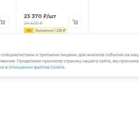
23 370
₽
/шт
24 600
₽
-
5
%
Экономия
1 230
₽
специалистами и третьими лицами, для анализа событий на наше
ивание. Продолжая просмотр страниц нашего сайта, вы принимае
ке в отношении файлов Cookie
.
ИНФОРМАЦИЯ
ПОМОЩЬ
Условия оплаты
Вопрос-отв
Условия доставки
Гарантия на товар