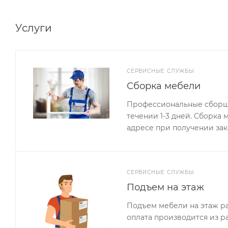
Сборка кровати универсальная - собирается как на п
высококачественной ЛДСП 16 мм, кромка ПВХ 1 мм.Р
Услуги
Корпус: дуб молочный. Цвет фасада голубой. Матер
СЕРВИСНЫЕ СЛУЖБЫ
Сборка мебели
Профессиональные сборщи
течении 1-3 дней. Сборка
адресе при получении зак
СЕРВИСНЫЕ СЛУЖБЫ
Подъем на этаж
Подъем мебели на этаж ра
оплата производится из р