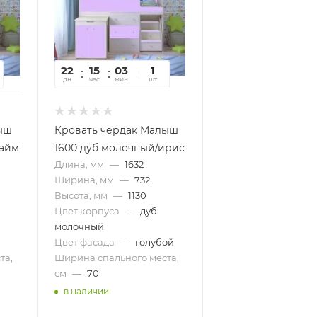
22
15
03
57
1
дн
час
мин
сек
шт
ыш
Кровать чердак Малыш
лайм
1600 дуб молочный/ирис
Длина, мм
—
1632
Ширина, мм
—
732
Высота, мм
—
1130
Цвет корпуса
—
дуб
молочный
Цвет фасада
—
голубой
та,
Ширина спального места,
см
—
70
в наличии