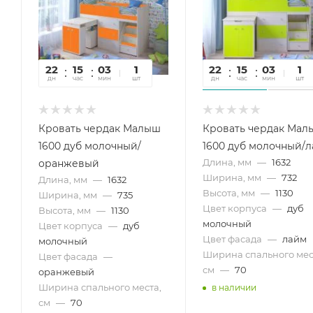
22
15
03
57
1
22
15
03
57
1
дн
час
мин
сек
шт
дн
час
мин
сек
шт
Кровать чердак Малыш
Кровать чердак Мал
1600 дуб молочный/
1600 дуб молочный/
Длина, мм
—
1632
оранжевый
Ширина, мм
—
732
Длина, мм
—
1632
Высота, мм
—
1130
Ширина, мм
—
735
Цвет корпуса
—
дуб
Высота, мм
—
1130
молочный
Цвет корпуса
—
дуб
Цвет фасада
—
лайм
молочный
Ширина спального мес
Цвет фасада
—
см
—
70
оранжевый
Ширина спального места,
в наличии
см
—
70