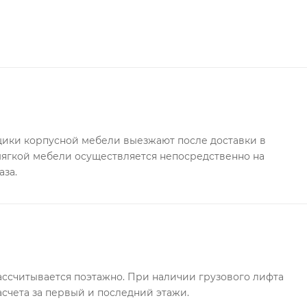
равую, так и на левую сторону. Комплект изготовлен из
азмер спального места под матрас 700*1600 мм.
иал ЛДСП.
ки корпусной мебели выезжают после доставки в
 мягкой мебели осуществляется непосредственно на
аза.
ссчитывается поэтажно. При наличии грузового лифта
асчета за первый и последний этажи.