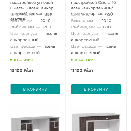
надстройкой угловой
надстройкой Омега-16
Омега-16 ясень анкор
ясень анкор темный/
темный/ясень анкор
ясень анкор светлый
Ширина, мм
—
1200
Ширина, мм
—
1420
светлый
Высота, мм
—
2040
Высота, мм
—
2040
Глубина, мм
—
1200
Глубина, мм
—
600
Цвет корпуса
—
ясень
Цвет корпуса
—
ясень
анкор темный
анкор темный
Цвет фасада
—
ясень
Цвет фасада
—
ясень
анкор светлый
анкор светлый
в наличии
в наличии
13 100
₽
/шт
11 100
₽
/шт
В КОРЗИНУ
В КОРЗИНУ