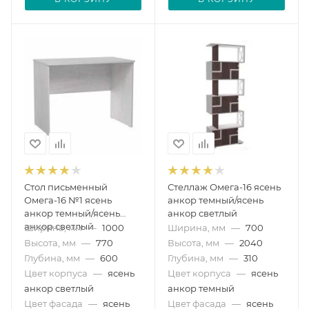
Стол письменный
Стеллаж Омега-16 ясень
Омега-16 №1 ясень
анкор темный/ясень
анкор темный/ясень
анкор светлый
анкор светлый
Ширина, мм
—
1000
Ширина, мм
—
700
Высота, мм
—
770
Высота, мм
—
2040
Глубина, мм
—
600
Глубина, мм
—
310
Цвет корпуса
—
ясень
Цвет корпуса
—
ясень
анкор светлый
анкор темный
Цвет фасада
—
ясень
Цвет фасада
—
ясень