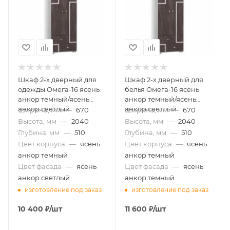
Шкаф 2-х дверный для
Шкаф 2-х дверный для
одежды Омега-16 ясень
белья Омега-16 ясень
анкор темный/ясень
анкор темный/ясень
анкор светлый
анкор светлый
Ширина, мм
—
670
Ширина, мм
—
670
Высота, мм
—
2040
Высота, мм
—
2040
Глубина, мм
—
510
Глубина, мм
—
510
Цвет корпуса
—
ясень
Цвет корпуса
—
ясень
анкор темный
анкор темный
Цвет фасада
—
ясень
Цвет фасада
—
ясень
анкор светлый
анкор темный
изготовление под заказ
изготовление под заказ
10 400
₽
/шт
11 600
₽
/шт