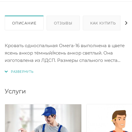
ОПИСАНИЕ
ОТЗЫВЫ
КАК КУПИТЬ
Кровать односпальная Омега-16 выполнена в цвете
ясень анкор тёмный/ясень анкор светлый. Она
изготовлена из ЛДСП. Размеры спального места
под матрас составляют 1900 х 900 мм. Эта кровать
станет удобным местом для отдыха после рабочего
дня. Кровать Омега-16 отличается стильным
дизайном и надёжностью конструкции.
Услуги