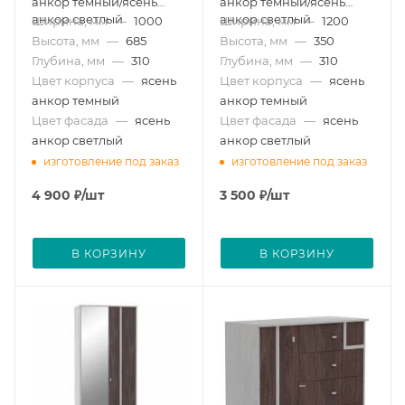
анкор темный/ясень
анкор темный/ясень
анкор светлый
анкор светлый
Ширина, мм
—
1000
Ширина, мм
—
1200
Высота, мм
—
685
Высота, мм
—
350
Глубина, мм
—
310
Глубина, мм
—
310
Цвет корпуса
—
ясень
Цвет корпуса
—
ясень
анкор темный
анкор темный
Цвет фасада
—
ясень
Цвет фасада
—
ясень
анкор светлый
анкор светлый
изготовление под заказ
изготовление под заказ
4 900
₽
/шт
3 500
₽
/шт
В КОРЗИНУ
В КОРЗИНУ