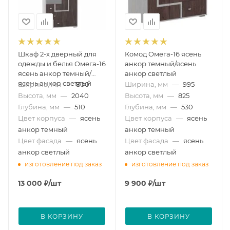
Шкаф 2-х дверный для
Комод Омега-16 ясень
одежды и белья Омега-16
анкор темный/ясень
ясень анкор темный/
анкор светлый
ясень анкор светлый
Ширина, мм
—
800
Ширина, мм
—
995
Высота, мм
—
2040
Высота, мм
—
825
Глубина, мм
—
510
Глубина, мм
—
530
Цвет корпуса
—
ясень
Цвет корпуса
—
ясень
анкор темный
анкор темный
Цвет фасада
—
ясень
Цвет фасада
—
ясень
анкор светлый
анкор светлый
изготовление под заказ
изготовление под заказ
13 000
₽
/шт
9 900
₽
/шт
В КОРЗИНУ
В КОРЗИНУ