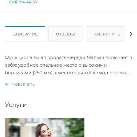
(921) 754-44-53
ОПИСАНИЕ
ОТЗЫВЫ
КАК КУПИТЬ
Функциональная кровать-чердак Малыш включает в
себя: удобное спальное место с высокими
бортиками (250 мм), вместительный комод с тремя
выдвижными ящиками, выдвижной письменный
стол с ящиком и торцевым шкафчиком для книг (в
шкафу одна полка), выдвижную лестницу с тремя
выдвижными ящиками (верхний ящик не
Услуги
выдвижной), выкатной ящик для игрушек.
Сборка кровати универсальная - собирается как на
правую, так и на левую сторону. Комплект