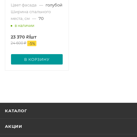
Цвет фасада
—
голубой
Ширина спального
места, см
—
70
в наличии
23 370
₽
/шт
24 600
₽
-
5
%
В КОРЗИНУ
КАТАЛОГ
АКЦИИ