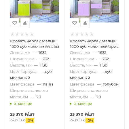
Кровать чердак Малыш
Кровать чердак Малыш
1600 дуб молочный/лайм
1600 дуб молочный/ирис
Длина, мм
—
1632
Длина, мм
—
1632
Ширина, мм
—
732
Ширина, мм
—
732
Высота, мм
—
1130
Высота, мм
—
1130
Цвет корпуса
—
дуб
Цвет корпуса
—
дуб
молочный
молочный
Цвет фасада
—
лайм
Цвет фасада
—
голубой
Ширина спального
Ширина спального
места, см
—
70
места, см
—
70
в наличии
в наличии
23 370
₽
/шт
23 370
₽
/шт
24 600
₽
24 600
₽
-
5
%
-
5
%