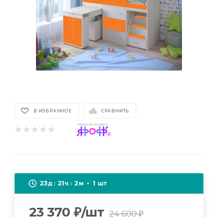
В ИЗБРАННОЕ
СРАВНИТЬ
23
21
2
1
д
ч
м
шт
23 370
₽
/шт
24 600
₽