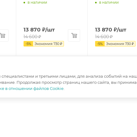
в наличии
в наличии
13 870
₽
/шт
13 870
₽
/шт
14 600
₽
14 600
₽
-
5
%
Экономия
730
₽
-
5
%
Экономия
730
₽
специалистами и третьими лицами, для анализа событий на наше
ивание. Продолжая просмотр страниц нашего сайта, вы принимае
ке в отношении файлов Cookie
.