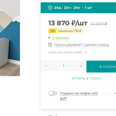
24
22
21
1
д
ч
м
шт
13 870
₽
/шт
14 600
₽
-
5
%
Экономия
730
₽
в наличии
Нашли дешевле? Сделаем скидку
Срок доставки, дней -
5
В КОРЗИ
КУПИТЬ В 1 КЛИК
Подъем на лифте 400
руб