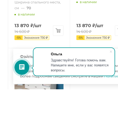
Ширина спального места,
в наличии
см
—
70
в наличии
13 870
₽
/шт
13 870
₽
/шт
14 600
₽
14 600
₽
-
5
%
Экономия
730
₽
-
5
%
Экономия
730
₽
Ольга
Файлы cookie
Здравствуйте! Готова помочь вам.
Напишите мне, если у вас появятся
Мы используем файлы cookie, разработанные нашими 
вопросы.
улучшать взаимодействие с пользователями и обслуж
Более подробные сведения смотрите в нашей
Полити
24
22
21
10
1
дн
час
мин
сек
шт