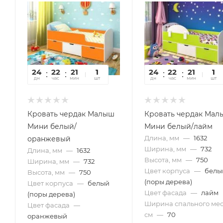
24
22
21
10
1
24
22
21
10
1
дн
час
мин
сек
шт
дн
час
мин
сек
шт
Кровать чердак Малыш
Кровать чердак Мал
Мини белый/
Мини белый/лайм
Длина, мм
—
1632
оранжевый
Ширина, мм
—
732
Длина, мм
—
1632
Высота, мм
—
750
Ширина, мм
—
732
Цвет корпуса
—
белы
Высота, мм
—
750
(поры дерева)
Цвет корпуса
—
белый
Цвет фасада
—
лайм
(поры дерева)
Ширина спального мес
Цвет фасада
—
см
—
70
оранжевый