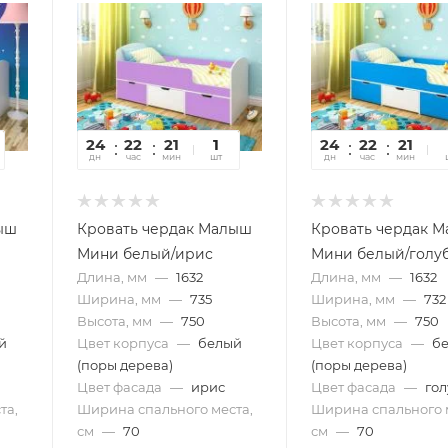
24
22
21
10
1
24
22
21
1
дн
час
мин
сек
шт
дн
час
мин
се
ыш
Кровать чердак Малыш
Кровать чердак 
Мини белый/ирис
Мини белый/голу
Длина, мм
—
1632
Длина, мм
—
1632
Ширина, мм
—
735
Ширина, мм
—
732
Высота, мм
—
750
Высота, мм
—
750
й
Цвет корпуса
—
белый
Цвет корпуса
—
б
(поры дерева)
(поры дерева)
Цвет фасада
—
ирис
Цвет фасада
—
го
та,
Ширина спального места,
Ширина спального 
см
—
70
см
—
70