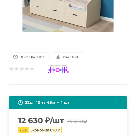
В ИЗБРАННОЕ
СРАВНИТЬ
22
10
45
1
д
ч
м
шт
12 630
₽
/шт
13 300
₽
-
5
%
Экономия
670
₽