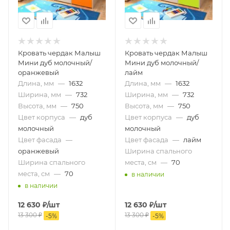
Кровать чердак Малыш
Кровать чердак Малыш
Мини дуб молочный/
Мини дуб молочный/
оранжевый
лайм
Длина, мм
—
1632
Длина, мм
—
1632
Ширина, мм
—
732
Ширина, мм
—
732
Высота, мм
—
750
Высота, мм
—
750
Цвет корпуса
—
дуб
Цвет корпуса
—
дуб
молочный
молочный
Цвет фасада
—
Цвет фасада
—
лайм
оранжевый
Ширина спального
Ширина спального
места, см
—
70
места, см
—
70
в наличии
в наличии
12 630
₽
/шт
12 630
₽
/шт
13 300
₽
13 300
₽
-
5
%
-
5
%