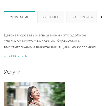
ОПИСАНИЕ
ОТЗЫВЫ
КАК КУПИТЬ
Детская кровать Малыш мини - это удобное
спальное место с высокими бортиками и
вместительными выкатными ящики на колесиках.
Спальное место под матрас 700*1600 мм. Корпус:
дуб молочный. Цвет фасада дуб молочный.
Материал ЛДСП.
Услуги
Сборка кровати универсальная - собирается как на
правую, так и на левую сторону.