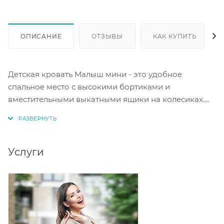
ОПИСАНИЕ
ОТЗЫВЫ
КАК КУПИТЬ
Детская кровать Малыш мини - это удобное
спальное место с высокими бортиками и
вместительными выкатными ящики на колесиках.
Спальное место под матрас 700*1600 мм. Корпус:
дуб молочный. Цвет фасада голубой. Материал
ЛДСП.
Услуги
Сборка кровати универсальная - собирается как на
правую, так и на левую сторону.