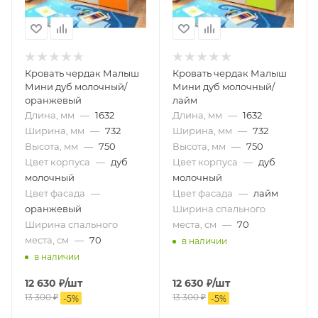
Кровать чердак Малыш
Кровать чердак Малыш
Мини дуб молочный/
Мини дуб молочный/
оранжевый
лайм
Длина, мм
—
1632
Длина, мм
—
1632
Ширина, мм
—
732
Ширина, мм
—
732
Высота, мм
—
750
Высота, мм
—
750
Цвет корпуса
—
дуб
Цвет корпуса
—
дуб
молочный
молочный
Цвет фасада
—
Цвет фасада
—
лайм
оранжевый
Ширина спального
Ширина спального
места, см
—
70
места, см
—
70
в наличии
в наличии
12 630
₽
/шт
12 630
₽
/шт
13 300
₽
13 300
₽
-
5
%
-
5
%