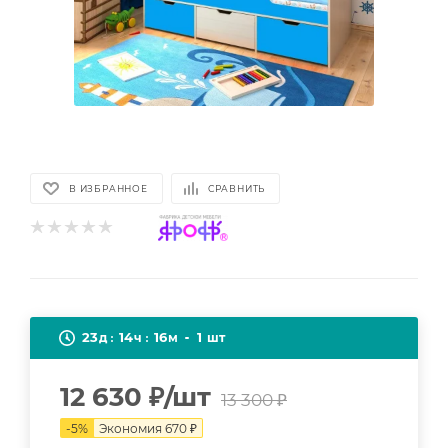
В ИЗБРАННОЕ
СРАВНИТЬ
23
14
16
1
д
ч
м
шт
12 630
₽
/шт
13 300
₽
-
5
%
Экономия
670
₽