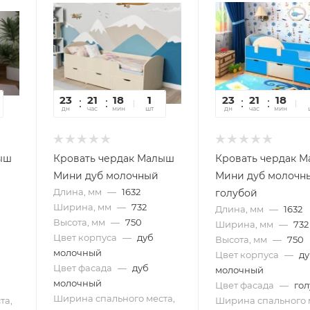
23
21
18
24
1
23
21
18
2
дн
час
мин
сек
шт
дн
час
мин
се
ыш
Кровать чердак Малыш
Кровать чердак 
Мини дуб молочный
Мини дуб молочн
Длина, мм
—
1632
голубой
Ширина, мм
—
732
Длина, мм
—
1632
Высота, мм
—
750
Ширина, мм
—
732
Цвет корпуса
—
дуб
Высота, мм
—
750
молочный
Цвет корпуса
—
д
Цвет фасада
—
дуб
молочный
молочный
Цвет фасада
—
го
Ширина спального места,
та,
Ширина спального 