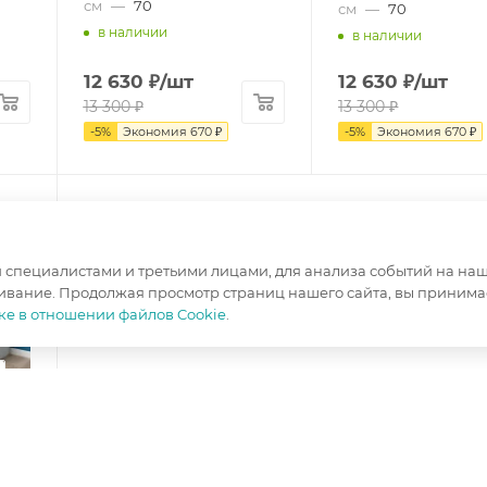
см
—
70
см
—
70
в наличии
в наличии
12 630
₽
/шт
12 630
₽
/шт
13 300
₽
13 300
₽
-
5
%
Экономия
670
₽
-
5
%
Экономия
670
₽
специалистами и третьими лицами, для анализа событий на наше
ивание. Продолжая просмотр страниц нашего сайта, вы принимае
ке в отношении файлов Cookie
.
ыш