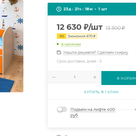
23
21
18
1
д
ч
м
шт
12 630
₽
/шт
13 300
₽
-
5
%
Экономия
670
₽
в наличии
Нашли дешевле? Сделаем скидку
Срок доставки, дней -
5
В КОРЗИ
КУПИТЬ В 1 КЛИК
Подъем на лифте 400
руб