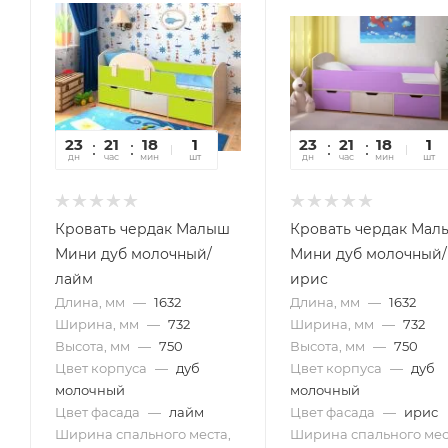
23
21
18
24
1
23
21
18
24
1
дн
час
мин
сек
шт
дн
час
мин
сек
шт
Кровать чердак Малыш
Кровать чердак Мал
Мини дуб молочный/
Мини дуб молочный/
лайм
ирис
Длина, мм
—
1632
Длина, мм
—
1632
Ширина, мм
—
732
Ширина, мм
—
732
Высота, мм
—
750
Высота, мм
—
750
Цвет корпуса
—
дуб
Цвет корпуса
—
дуб
молочный
молочный
Цвет фасада
—
лайм
Цвет фасада
—
ирис
Ширина спального места,
Ширина спального мес