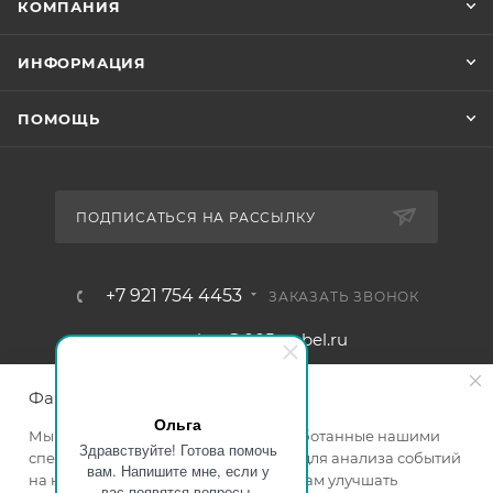
КОМПАНИЯ
ИНФОРМАЦИЯ
ПОМОЩЬ
ПОДПИСАТЬСЯ НА РАССЫЛКУ
+7 921 754 4453
ЗАКАЗАТЬ ЗВОНОК
zakaz@005mebel.ru
г. Санкт-Петербург, ул. Коли
Файлы cookie
Томчака д. 28
Ольга
Мы используем файлы cookie, разработанные нашими
Здравствуйте! Готова помочь
специалистами и третьими лицами, для анализа событий
вам. Напишите мне, если у
на нашем веб-сайте, что позволяет нам улучшать
вас появятся вопросы.