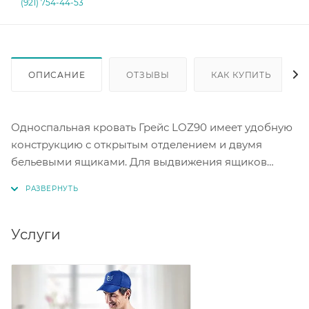
(921) 754-44-53
ОПИСАНИЕ
ОТЗЫВЫ
КАК КУПИТЬ
Односпальная кровать Грейс LOZ90 имеет удобную
конструкцию с открытым отделением и двумя
бельевыми ящиками. Для выдвижения ящиков
предусмотрены удобные ручки. Спальное место под
матрас имеет размер 900 х 200. Для поддержки
матраса используется ортопедическое основание с
деревянными ламелями. Конструкция кровати
Услуги
позволяет эффективно использовать пространство.