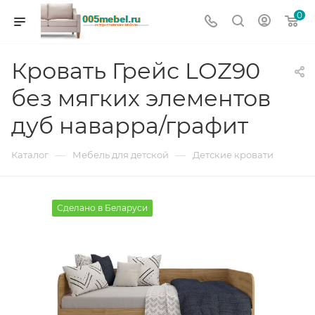
0
Кровать Грейс LOZ90
без мягких элементов
дуб наварра/графит
—
—
Каталог
Мебель для детской
Детские кровати
Сделано в Беларуси