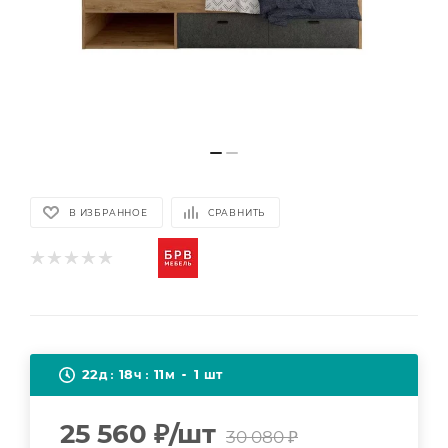
В ИЗБРАННОЕ
СРАВНИТЬ
22
18
11
1
д
ч
м
шт
25 560
₽
/шт
30 080
₽