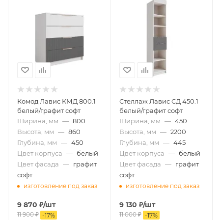
Комод Лавис КМД 800.1
Стеллаж Лавис СД 450.1
белый/графит софт
белый/графит софт
Ширина, мм
—
800
Ширина, мм
—
450
Высота, мм
—
860
Высота, мм
—
2200
Глубина, мм
—
450
Глубина, мм
—
445
Цвет корпуса
—
белый
Цвет корпуса
—
белый
Цвет фасада
—
графит
Цвет фасада
—
графит
софт
софт
изготовление под заказ
изготовление под заказ
9 870
₽
/шт
9 130
₽
/шт
11 900
₽
11 000
₽
-
17
%
-
17
%