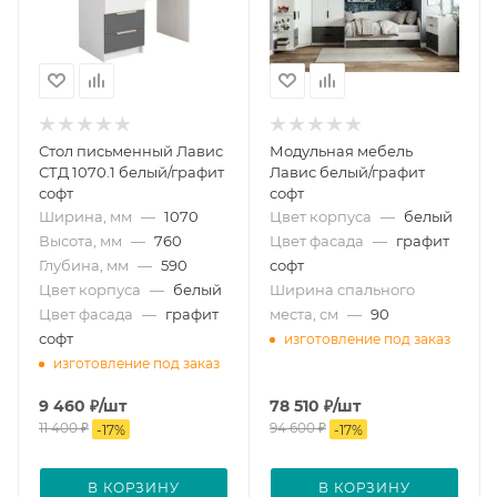
Стол письменный Лавис
Модульная мебель
СТД 1070.1 белый/графит
Лавис белый/графит
софт
софт
Ширина, мм
—
1070
Цвет корпуса
—
белый
Высота, мм
—
760
Цвет фасада
—
графит
Глубина, мм
—
590
софт
Цвет корпуса
—
белый
Ширина спального
Цвет фасада
—
графит
места, см
—
90
софт
изготовление под заказ
изготовление под заказ
9 460
₽
/шт
78 510
₽
/шт
11 400
₽
94 600
₽
-
17
%
-
17
%
В КОРЗИНУ
В КОРЗИНУ