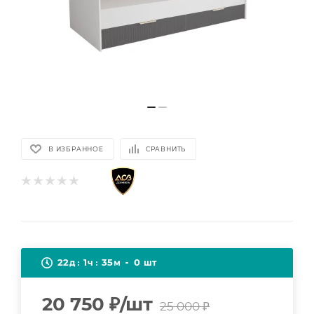
В ИЗБРАННОЕ
СРАВНИТЬ
22
1
35
0
д
ч
м
шт
20 750
₽
/шт
25 000
₽