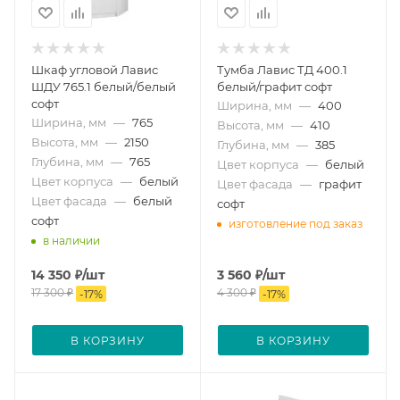
Шкаф угловой Лавис
Тумба Лавис ТД 400.1
ШДУ 765.1 белый/белый
белый/графит софт
софт
Ширина, мм
—
400
Ширина, мм
—
765
Высота, мм
—
410
Высота, мм
—
2150
Глубина, мм
—
385
Глубина, мм
—
765
Цвет корпуса
—
белый
Цвет корпуса
—
белый
Цвет фасада
—
графит
Цвет фасада
—
белый
софт
софт
изготовление под заказ
в наличии
14 350
₽
/шт
3 560
₽
/шт
17 300
₽
4 300
₽
-
17
%
-
17
%
В КОРЗИНУ
В КОРЗИНУ