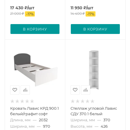
17 430
₽
/шт
11 950
₽
/шт
21 000
₽
14 400
₽
-
17
%
-
17
%
В КОРЗИНУ
В КОРЗИНУ
Кровать Лавис КРД 900.1
Стеллаж угловой Лавис
белый/графит софт
СДУ 370.1 белый
Длина, мм
—
2032
Ширина, мм
—
370
Ширина, мм
—
970
Высота, мм
—
426