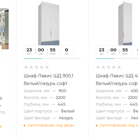
23
00
55
41
0
23
00
55
4
дн
час
мин
сек
шт
дн
час
мин
се
Шкаф Лавис ШД 900.1
Шкаф Лавис ШД 45
белый/лазурь софт
белый/лазурь соф
Ширина, мм
—
900
Ширина, мм
—
45
Высота, мм
—
2200
Высота, мм
—
2200
й
Глубина, мм
—
445
Глубина, мм
—
445
ь
Цвет корпуса
—
белый
Цвет корпуса
—
б
та,
Цвет фасада
—
лазурь
Цвет фасада
—
ла
изготовление под заказ
изготовление под з
з