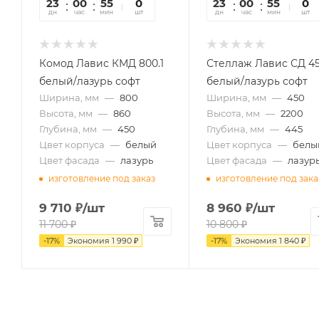
23
00
55
41
0
23
00
55
41
0
дн
час
мин
сек
шт
дн
час
мин
сек
шт
Комод Лавис КМД 800.1
Стеллаж Лавис СД 45
белый/лазурь софт
белый/лазурь софт
Ширина, мм
—
800
Ширина, мм
—
450
Высота, мм
—
860
Высота, мм
—
2200
Глубина, мм
—
450
Глубина, мм
—
445
Цвет корпуса
—
белый
Цвет корпуса
—
белы
Цвет фасада
—
лазурь
Цвет фасада
—
лазур
изготовление под заказ
изготовление под зака
9 710
₽
/шт
8 960
₽
/шт
11 700
₽
10 800
₽
-
17
%
Экономия
1 990
₽
-
17
%
Экономия
1 840
₽