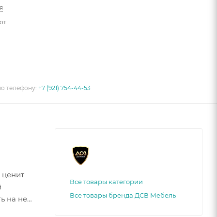
я
от
по телефону:
+7 (921) 754-44-53
 ценит
Все товары категории
й
Все товары бренда ДСВ Мебель
 на ней,
придает