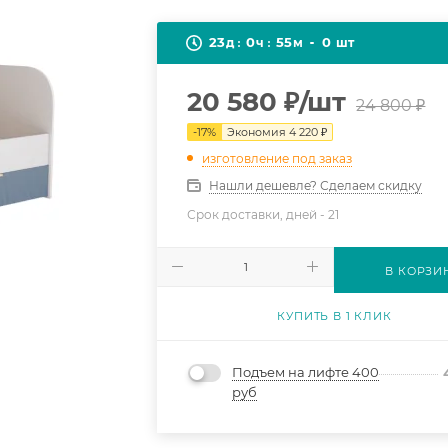
23
0
55
0
д
ч
м
шт
20 580
₽
/шт
24 800
₽
-
17
%
Экономия
4 220
₽
изготовление под заказ
Нашли дешевле? Сделаем скидку
Срок доставки, дней -
21
В КОРЗИ
КУПИТЬ В 1 КЛИК
Подъем на лифте 400
руб