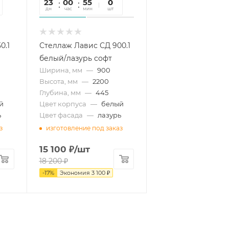
23
00
55
41
0
дн
час
мин
сек
шт
0.1
Стеллаж Лавис СД 900.1
белый/лазурь софт
Ширина, мм
—
900
Высота, мм
—
2200
Глубина, мм
—
445
й
Цвет корпуса
—
белый
ь
Цвет фасада
—
лазурь
з
изготовление под заказ
15 100
₽
/шт
18 200
₽
-
17
%
Экономия
3 100
₽