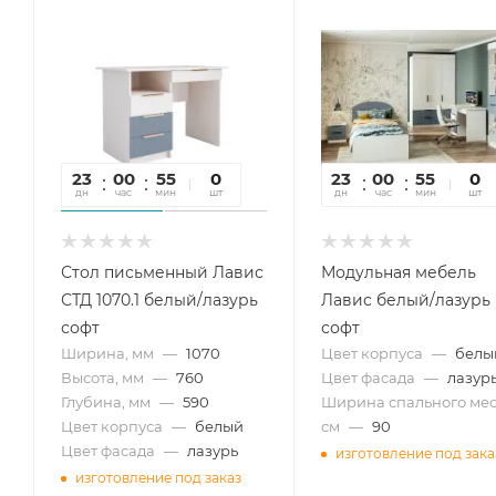
23
00
55
41
0
23
00
55
41
0
дн
час
мин
сек
шт
дн
час
мин
сек
шт
Стол письменный Лавис
Модульная мебель
СТД 1070.1 белый/лазурь
Лавис белый/лазурь
софт
софт
Ширина, мм
—
1070
Цвет корпуса
—
белы
Высота, мм
—
760
Цвет фасада
—
лазур
Глубина, мм
—
590
Ширина спального мес
Цвет корпуса
—
белый
см
—
90
Цвет фасада
—
лазурь
изготовление под зака
изготовление под заказ