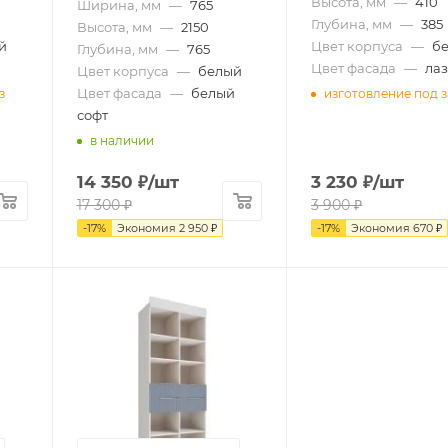
Высота, мм
—
410
Ширина, мм
—
765
Глубина, мм
—
385
Высота, мм
—
2150
й
Цвет корпуса
—
б
Глубина, мм
—
765
Цвет фасада
—
ла
Цвет корпуса
—
белый
Цвет фасада
—
белый
з
изготовление под з
софт
в наличии
14 350
₽
/шт
3 230
₽
/шт
17 300
₽
3 900
₽
-
17
%
Экономия
2 950
₽
-
17
%
Экономия
670
₽