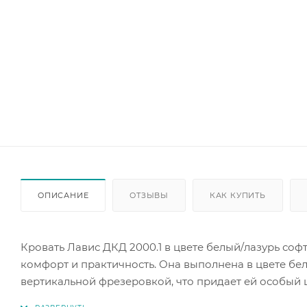
ОПИСАНИЕ
ОТЗЫВЫ
КАК КУПИТЬ
Кровать Лавис ДКД 2000.1 в цвете белый/лазурь со
комфорт и практичность. Она выполнена в цвете бе
вертикальной фрезеровкой, что придает ей особый 
а ящики под кроватью удобно использовать для хра