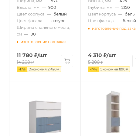
Ширина, мм
—
970
Высота, мм
—
426
Высота, мм
—
900
Глубина, мм
—
2150
Цвет корпуса
—
белый
Цвет корпуса
—
белы
Цвет фасада
—
лазурь
Цвет фасада
—
белый
Ширина спального места,
изготовление под зака
см
—
90
изготовление под заказ
11 780
₽
/шт
4 310
₽
/шт
14 200
₽
5 200
₽
-
17
%
Экономия
2 420
₽
-
17
%
Экономия
890
₽