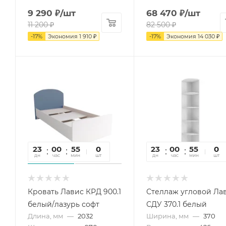
9 290
₽
/шт
68 470
₽
/шт
11 200
₽
82 500
₽
-
17
%
Экономия
1 910
₽
-
17
%
Экономия
14 030
₽
23
00
55
41
0
23
00
55
41
0
дн
час
мин
сек
шт
дн
час
мин
сек
шт
Кровать Лавис КРД 900.1
Стеллаж угловой Ла
белый/лазурь софт
СДУ 370.1 белый
Длина, мм
—
2032
Ширина, мм
—
370