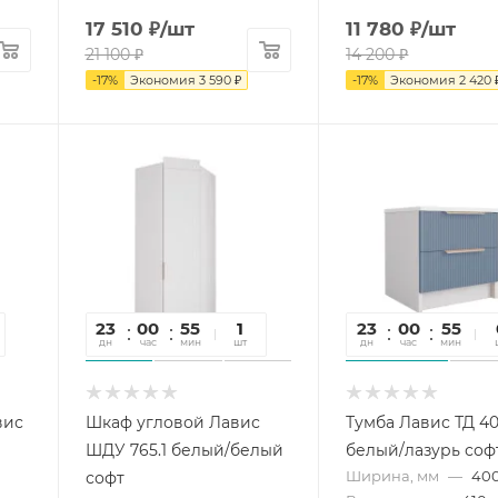
17 510
₽
/шт
11 780
₽
/шт
21 100
₽
14 200
₽
-
17
%
Экономия
3 590
₽
-
17
%
Экономия
2 420
23
00
55
41
1
23
00
55
4
дн
час
мин
сек
шт
дн
час
мин
се
вис
Шкаф угловой Лавис
Тумба Лавис ТД 40
ШДУ 765.1 белый/белый
белый/лазурь соф
Ширина, мм
—
40
софт