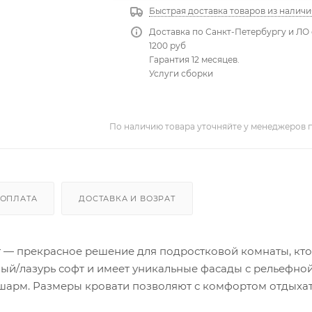
Быстрая доставка товаров из наличи
Доставка по Санкт-Петербургу и ЛО 
1200 руб
Гарантия 12 месяцев.
Услуги сборки
По наличию товара уточняйте у менеджеров 
ОПЛАТА
ДОСТАВКА И ВОЗРАТ
фт — прекрасное решение для подростковой комнаты, кто
лый/лазурь софт и имеет уникальные фасады с рельефно
шарм. Размеры кровати позволяют с комфортом отдыхать
нения постельного белья или других вещей. Белый цвет 