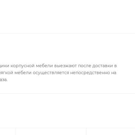
плоты и уюта. Кровать Лавис ДКД 2000.1 станет отличным
сто под матрас 900х2000 мм.
ки корпусной мебели выезжают после доставки в
 мягкой мебели осуществляется непосредственно на
аза.