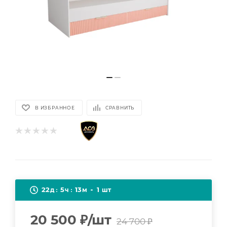
В ИЗБРАННОЕ
СРАВНИТЬ
22
5
13
1
д
ч
м
шт
20 500
₽
/шт
24 700
₽