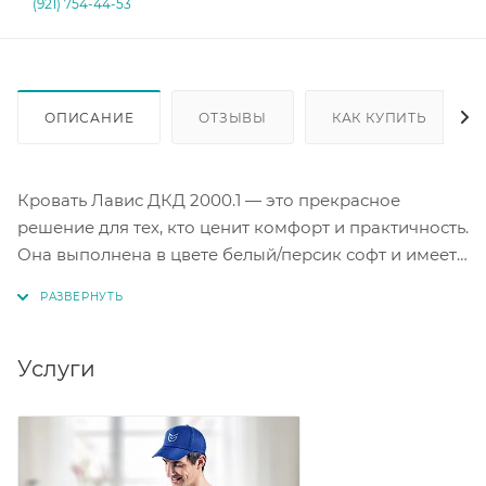
(921) 754-44-53
ОПИСАНИЕ
ОТЗЫВЫ
КАК КУПИТЬ
Кровать Лавис ДКД 2000.1 — это прекрасное
решение для тех, кто ценит комфорт и практичность.
Она выполнена в цвете белый/персик софт и имеет
уникальные фасады с рельефной вертикальной
фрезеровкой, что придает ей особый шарм.
Размеры кровати позволяют с комфортом отдыхать
на ней, а ящики под кроватью удобно использовать
Услуги
для хранения постельного белья или других вещей.
Белый цвет придаёт интерьеру легкость, а
персиковый оттенок добавляет теплоты и уюта.
Кровать Лавис ДКД 2000.1 станет отличным