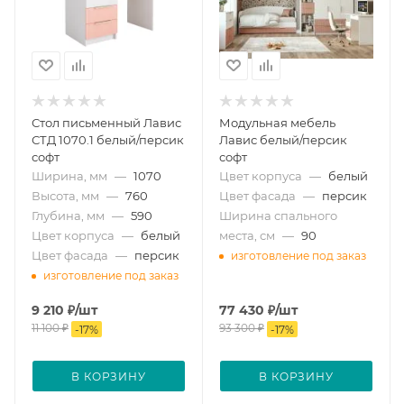
Стол письменный Лавис
Модульная мебель
СТД 1070.1 белый/персик
Лавис белый/персик
софт
софт
Ширина, мм
—
1070
Цвет корпуса
—
белый
Высота, мм
—
760
Цвет фасада
—
персик
Глубина, мм
—
590
Ширина спального
Цвет корпуса
—
белый
места, см
—
90
Цвет фасада
—
персик
изготовление под заказ
изготовление под заказ
9 210
₽
/шт
77 430
₽
/шт
11 100
₽
93 300
₽
-
17
%
-
17
%
В КОРЗИНУ
В КОРЗИНУ