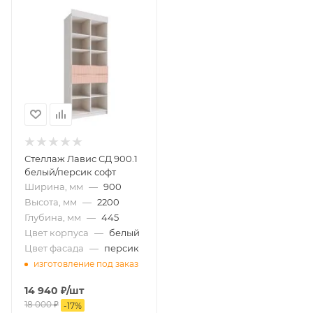
Стеллаж Лавис СД 900.1
белый/персик софт
Ширина, мм
—
900
Высота, мм
—
2200
Глубина, мм
—
445
Цвет корпуса
—
белый
Цвет фасада
—
персик
изготовление под заказ
14 940
₽
/шт
18 000
₽
-
17
%