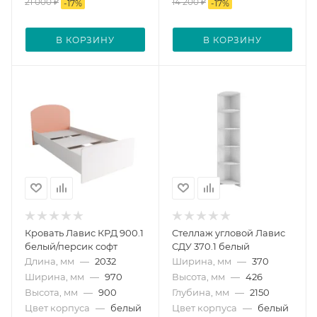
21 000
₽
14 200
₽
-
17
%
-
17
%
В КОРЗИНУ
В КОРЗИНУ
Кровать Лавис КРД 900.1
Стеллаж угловой Лавис
белый/персик софт
СДУ 370.1 белый
Длина, мм
—
2032
Ширина, мм
—
370
Ширина, мм
—
970
Высота, мм
—
426
Высота, мм
—
900
Глубина, мм
—
2150
Цвет корпуса
—
белый
Цвет корпуса
—
белый