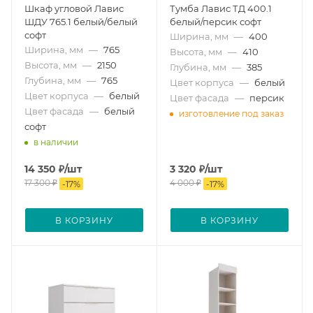
Шкаф угловой Лавис
Тумба Лавис ТД 400.1
ШДУ 765.1 белый/белый
белый/персик софт
софт
Ширина, мм
—
400
Ширина, мм
—
765
Высота, мм
—
410
Высота, мм
—
2150
Глубина, мм
—
385
Глубина, мм
—
765
Цвет корпуса
—
белый
Цвет корпуса
—
белый
Цвет фасада
—
персик
Цвет фасада
—
белый
изготовление под заказ
софт
в наличии
14 350
₽
/шт
3 320
₽
/шт
17 300
₽
4 000
₽
-
17
%
-
17
%
В КОРЗИНУ
В КОРЗИНУ