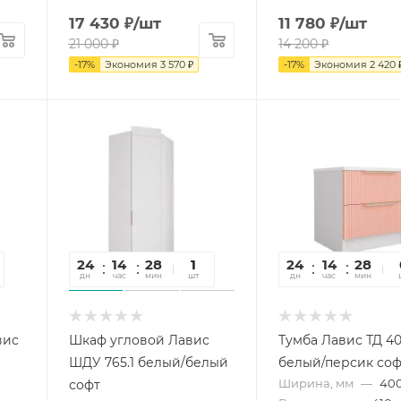
17 430
₽
/шт
11 780
₽
/шт
21 000
₽
14 200
₽
-
17
%
Экономия
3 570
₽
-
17
%
Экономия
2 420
24
14
28
22
1
24
14
28
2
дн
час
мин
сек
шт
дн
час
мин
се
вис
Шкаф угловой Лавис
Тумба Лавис ТД 40
ШДУ 765.1 белый/белый
белый/персик соф
Ширина, мм
—
40
софт