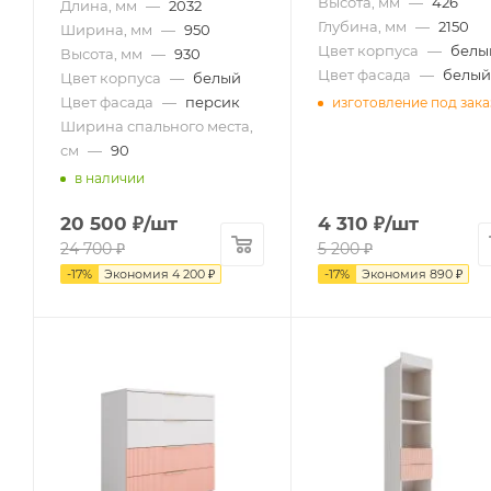
Высота, мм
—
426
Длина, мм
—
2032
Глубина, мм
—
2150
Ширина, мм
—
950
Цвет корпуса
—
белы
Высота, мм
—
930
Цвет фасада
—
белый
Цвет корпуса
—
белый
Цвет фасада
—
персик
изготовление под зака
Ширина спального места,
см
—
90
в наличии
20 500
₽
/шт
4 310
₽
/шт
24 700
₽
5 200
₽
-
17
%
Экономия
4 200
₽
-
17
%
Экономия
890
₽