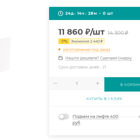
24
14
28
0
д
ч
м
шт
11 860
₽
/шт
14 300
₽
-
17
%
Экономия
2 440
₽
изготовление под заказ
Нашли дешевле? Сделаем скидку
Срок доставки, дней -
21
В КОРЗИ
КУПИТЬ В 1 КЛИК
Подъем на лифте 400
руб