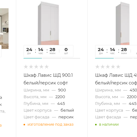
24
14
28
22
0
24
14
28
2
дн
час
мин
сек
шт
дн
час
мин
се
Шкаф Лавис ШД 900.1
Шкаф Лавис ШД 45
белый/персик софт
белый/персик соф
Ширина, мм
—
900
Ширина, мм
—
45
Высота, мм
—
2200
Высота, мм
—
2200
й
Глубина, мм
—
445
Глубина, мм
—
445
к
Цвет корпуса
—
белый
Цвет корпуса
—
б
та,
Цвет фасада
—
персик
Цвет фасада
—
пе
изготовление под заказ
в наличии
з