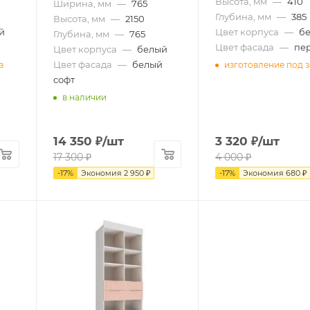
Высота, мм
—
410
Ширина, мм
—
765
Глубина, мм
—
385
Высота, мм
—
2150
й
Цвет корпуса
—
б
Глубина, мм
—
765
Цвет фасада
—
пе
Цвет корпуса
—
белый
Цвет фасада
—
белый
з
изготовление под з
софт
в наличии
14 350
₽
/шт
3 320
₽
/шт
17 300
₽
4 000
₽
-
17
%
Экономия
2 950
₽
-
17
%
Экономия
680
₽