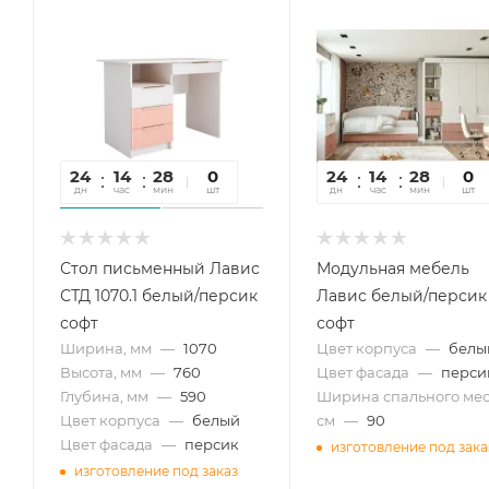
24
14
28
22
0
24
14
28
22
0
дн
час
мин
сек
шт
дн
час
мин
сек
шт
Стол письменный Лавис
Модульная мебель
СТД 1070.1 белый/персик
Лавис белый/персик
софт
софт
Ширина, мм
—
1070
Цвет корпуса
—
белы
Высота, мм
—
760
Цвет фасада
—
перси
Глубина, мм
—
590
Ширина спального мес
Цвет корпуса
—
белый
см
—
90
Цвет фасада
—
персик
изготовление под зака
изготовление под заказ