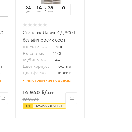
24
14
28
22
0
дн
час
мин
сек
шт
0.1
Стеллаж Лавис СД 900.1
белый/персик софт
Ширина, мм
—
900
Высота, мм
—
2200
Глубина, мм
—
445
й
Цвет корпуса
—
белый
к
Цвет фасада
—
персик
з
изготовление под заказ
14 940
₽
/шт
18 000
₽
-
17
%
Экономия
3 060
₽