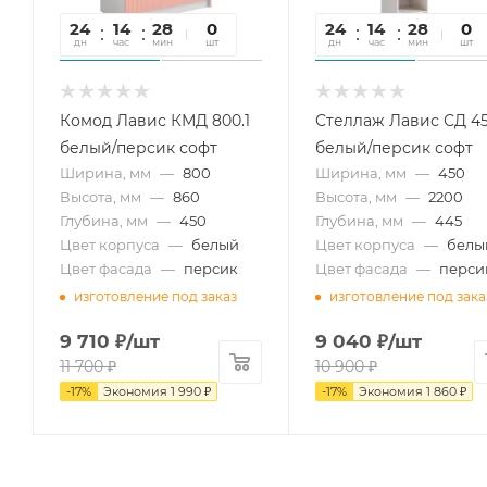
24
14
28
22
0
24
14
28
22
0
дн
час
мин
сек
шт
дн
час
мин
сек
шт
Комод Лавис КМД 800.1
Стеллаж Лавис СД 45
белый/персик софт
белый/персик софт
Ширина, мм
—
800
Ширина, мм
—
450
Высота, мм
—
860
Высота, мм
—
2200
Глубина, мм
—
450
Глубина, мм
—
445
Цвет корпуса
—
белый
Цвет корпуса
—
белы
Цвет фасада
—
персик
Цвет фасада
—
перси
изготовление под заказ
изготовление под зака
9 710
₽
/шт
9 040
₽
/шт
11 700
₽
10 900
₽
-
17
%
Экономия
1 990
₽
-
17
%
Экономия
1 860
₽