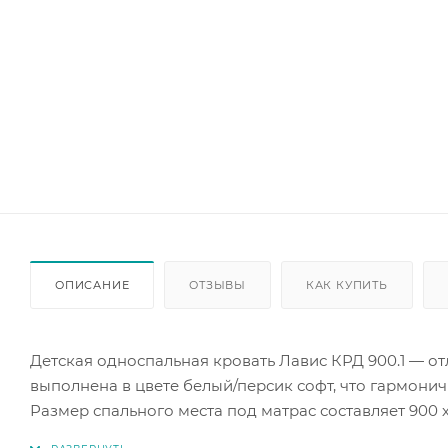
ОПИСАНИЕ
ОТЗЫВЫ
КАК КУПИТЬ
Детская односпальная кровать Лавис КРД 900.1 — о
выполнена в цвете белый/персик софт, что гармонич
Размер спального места под матрас составляет 900 
Кровать Лавис КРД 900.1 станет комфортным местом 