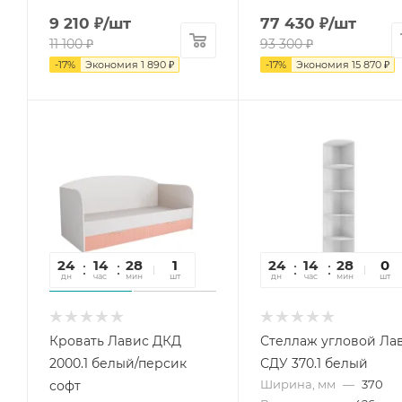
9 210
₽
/шт
77 430
₽
/шт
11 100
₽
93 300
₽
-
17
%
Экономия
1 890
₽
-
17
%
Экономия
15 870
₽
24
14
28
22
1
24
14
28
22
0
дн
час
мин
сек
шт
дн
час
мин
сек
шт
Кровать Лавис ДКД
Стеллаж угловой Ла
2000.1 белый/персик
СДУ 370.1 белый
Ширина, мм
—
370
софт