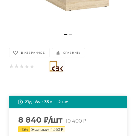
В ИЗБРАННОЕ
СРАВНИТЬ
21
8
35
2
д
ч
м
шт
8 840
₽
/шт
10 400
₽
-
15
%
Экономия
1 560
₽