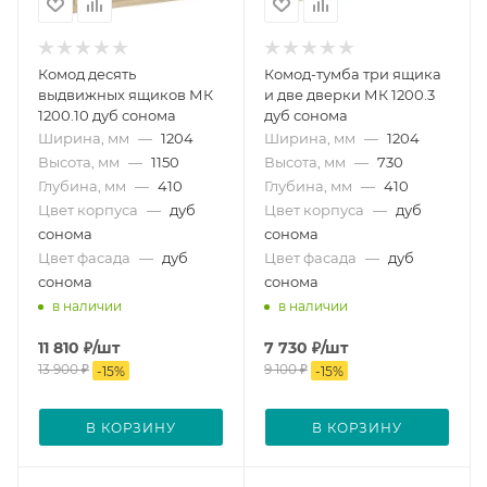
Комод десять
Комод-тумба три ящика
выдвижных ящиков МК
и две дверки МК 1200.3
1200.10 дуб сонома
дуб сонома
Ширина, мм
—
1204
Ширина, мм
—
1204
Высота, мм
—
1150
Высота, мм
—
730
Глубина, мм
—
410
Глубина, мм
—
410
Цвет корпуса
—
дуб
Цвет корпуса
—
дуб
сонома
сонома
Цвет фасада
—
дуб
Цвет фасада
—
дуб
сонома
сонома
в наличии
в наличии
11 810
₽
/шт
7 730
₽
/шт
13 900
₽
9 100
₽
-
15
%
-
15
%
В КОРЗИНУ
В КОРЗИНУ