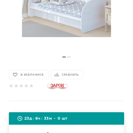
В ИЗБРАННОЕ
СРАВНИТЬ
23
6
33
0
д
ч
м
шт