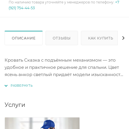
По наличию товара уточняйте у менеджеров по телефону:
+7
(921) 754-44-53
ОПИСАНИЕ
ОТЗЫВЫ
КАК КУПИТЬ
Кровать Сказка с подъёмным механизмом — это
удобное и практичное решение для спальни. Цвет
ясень анкор светлый придаёт модели изысканность.
Благодаря размерам спального места под матрас
2000 х 900 мм, кровать подойдёт для комфортного
отдыха. Дно кровати выполнено из ЛДСП, что
обеспечивает прочность и долговечность
Услуги
конструкции. Подъёмный механизм позволяет
использовать пространство под кроватью для
хранения вещей.