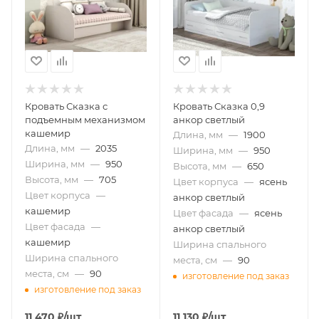
Кровать Сказка с
Кровать Сказка 0,9
подъемным механизмом
анкор светлый
кашемир
Длина, мм
—
1900
Длина, мм
—
2035
Ширина, мм
—
950
Ширина, мм
—
950
Высота, мм
—
650
Высота, мм
—
705
Цвет корпуса
—
ясень
Цвет корпуса
—
анкор светлый
кашемир
Цвет фасада
—
ясень
Цвет фасада
—
анкор светлый
кашемир
Ширина спального
Ширина спального
места, см
—
90
места, см
—
90
изготовление под заказ
изготовление под заказ
11 470
₽
/шт
11 130
₽
/шт